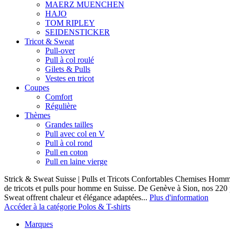
MAERZ MUENCHEN
HAJO
TOM RIPLEY
SEIDENSTICKER
Tricot & Sweat
Pull-over
Pull à col roulé
Gilets & Pulls
Vestes en tricot
Coupes
Comfort
Régulière
Thèmes
Grandes tailles
Pull avec col en V
Pull à col rond
Pull en coton
Pull en laine vierge
Strick & Sweat Suisse | Pulls et Tricots Confortables Chemises Homm
de tricots et pulls pour homme en Suisse. De Genève à Sion, nos 220
Sweat offrent chaleur et élégance adaptées...
Plus d'information
Accéder à la catégorie Polos & T-shirts
Marques