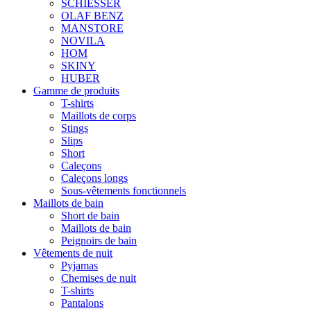
SCHIESSER
OLAF BENZ
MANSTORE
NOVILA
HOM
SKINY
HUBER
Gamme de produits
T-shirts
Maillots de corps
Stings
Slips
Short
Caleçons
Caleçons longs
Sous-vêtements fonctionnels
Maillots de bain
Short de bain
Maillots de bain
Peignoirs de bain
Vêtements de nuit
Pyjamas
Chemises de nuit
T-shirts
Pantalons