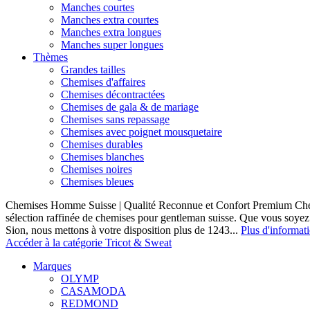
Manches courtes
Manches extra courtes
Manches extra longues
Manches super longues
Thèmes
Grandes tailles
Chemises d'affaires
Chemises décontractées
Chemises de gala & de mariage
Chemises sans repassage
Chemises avec poignet mousquetaire
Chemises durables
Chemises blanches
Chemises noires
Chemises bleues
Chemises Homme Suisse | Qualité Reconnue et Confort Premium C
sélection raffinée de chemises pour gentleman suisse. Que vous soye
Sion, nous mettons à votre disposition plus de 1243...
Plus d'informat
Accéder à la catégorie Tricot & Sweat
Marques
OLYMP
CASAMODA
REDMOND