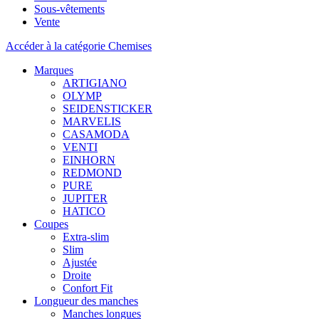
Sous-vêtements
Vente
Accéder à la catégorie Chemises
Marques
ARTIGIANO
OLYMP
SEIDENSTICKER
MARVELIS
CASAMODA
VENTI
EINHORN
REDMOND
PURE
JUPITER
HATICO
Coupes
Extra-slim
Slim
Ajustée
Droite
Confort Fit
Longueur des manches
Manches longues