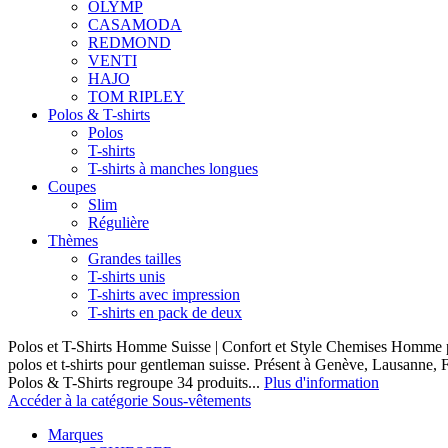
OLYMP
CASAMODA
REDMOND
VENTI
HAJO
TOM RIPLEY
Polos & T-shirts
Polos
T-shirts
T-shirts à manches longues
Coupes
Slim
Régulière
Thèmes
Grandes tailles
T-shirts unis
T-shirts avec impression
T-shirts en pack de deux
Polos et T-Shirts Homme Suisse | Confort et Style Chemises Homme p
polos et t-shirts pour gentleman suisse. Présent à Genève, Lausanne, F
Polos & T-Shirts regroupe 34 produits...
Plus d'information
Accéder à la catégorie Sous-vêtements
Marques