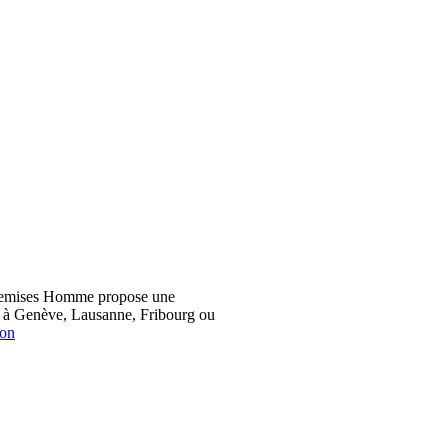
hemises Homme propose une
z à Genève, Lausanne, Fribourg ou
ion