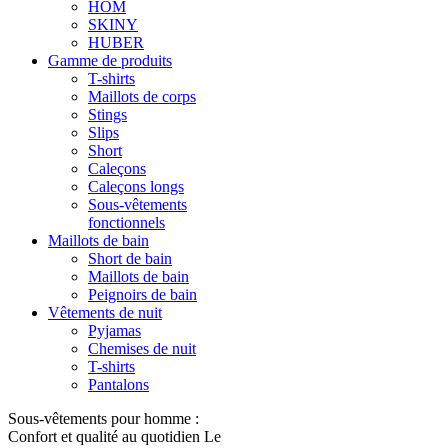
HOM
SKINY
HUBER
Gamme de produits
T-shirts
Maillots de corps
Stings
Slips
Short
Caleçons
Caleçons longs
Sous-vêtements
fonctionnels
Maillots de bain
Short de bain
Maillots de bain
Peignoirs de bain
Vêtements de nuit
Pyjamas
Chemises de nuit
T-shirts
Pantalons
Sous-vêtements pour homme :
Confort et qualité au quotidien Le