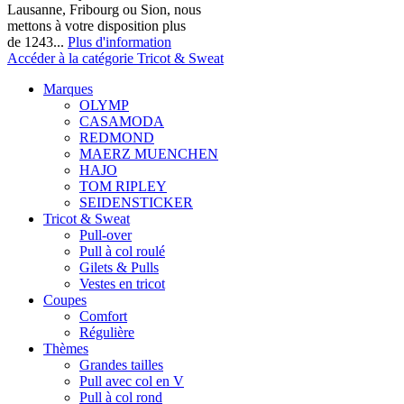
Lausanne, Fribourg ou Sion, nous
mettons à votre disposition plus
de 1243...
Plus d'information
Accéder à la catégorie Tricot & Sweat
Marques
OLYMP
CASAMODA
REDMOND
MAERZ MUENCHEN
HAJO
TOM RIPLEY
SEIDENSTICKER
Tricot & Sweat
Pull-over
Pull à col roulé
Gilets & Pulls
Vestes en tricot
Coupes
Comfort
Régulière
Thèmes
Grandes tailles
Pull avec col en V
Pull à col rond