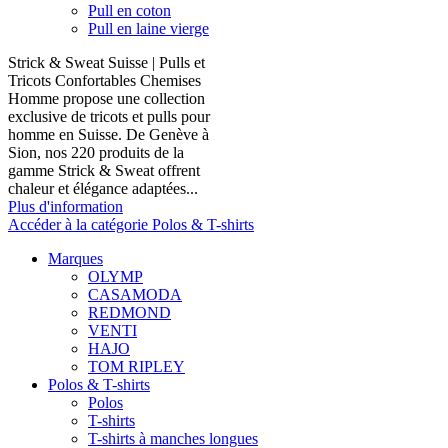
Pull en coton
Pull en laine vierge
Strick & Sweat Suisse | Pulls et
Tricots Confortables Chemises
Homme propose une collection
exclusive de tricots et pulls pour
homme en Suisse. De Genève à
Sion, nos 220 produits de la
gamme Strick & Sweat offrent
chaleur et élégance adaptées...
Plus d'information
Accéder à la catégorie Polos & T-shirts
Marques
OLYMP
CASAMODA
REDMOND
VENTI
HAJO
TOM RIPLEY
Polos & T-shirts
Polos
T-shirts
T-shirts à manches longues