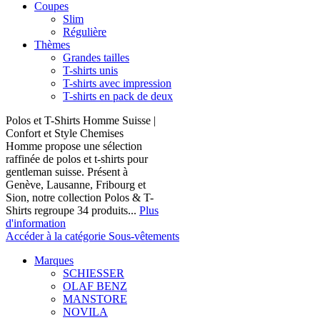
Coupes
Slim
Régulière
Thèmes
Grandes tailles
T-shirts unis
T-shirts avec impression
T-shirts en pack de deux
Polos et T-Shirts Homme Suisse |
Confort et Style Chemises
Homme propose une sélection
raffinée de polos et t-shirts pour
gentleman suisse. Présent à
Genève, Lausanne, Fribourg et
Sion, notre collection Polos & T-
Shirts regroupe 34 produits...
Plus
d'information
Accéder à la catégorie Sous-vêtements
Marques
SCHIESSER
OLAF BENZ
MANSTORE
NOVILA