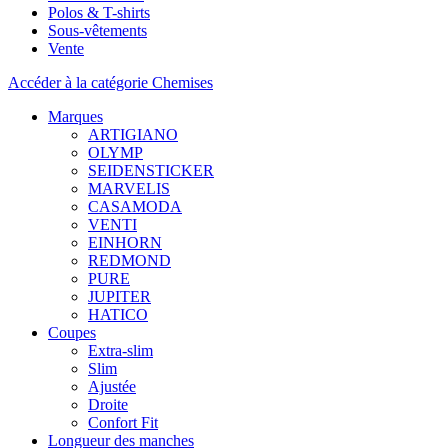
Polos & T-shirts
Sous-vêtements
Vente
Accéder à la catégorie Chemises
Marques
ARTIGIANO
OLYMP
SEIDENSTICKER
MARVELIS
CASAMODA
VENTI
EINHORN
REDMOND
PURE
JUPITER
HATICO
Coupes
Extra-slim
Slim
Ajustée
Droite
Confort Fit
Longueur des manches