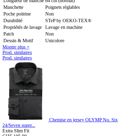
Longueur de manche
64 cm (normal)
Manchette
Poignets réglables
Poche poitrine
Non
Durabilité
STeP by OEKO-TEX®
Propriétés de lavage
Lavage en machine
Patch
Non
Dessin & Motif
Unicolore
Montre plus +
Prod. similaires
Prod. similaires
Chemise en jersey OLYMP No. Six
24/Seven super...
Extra Slim Fit