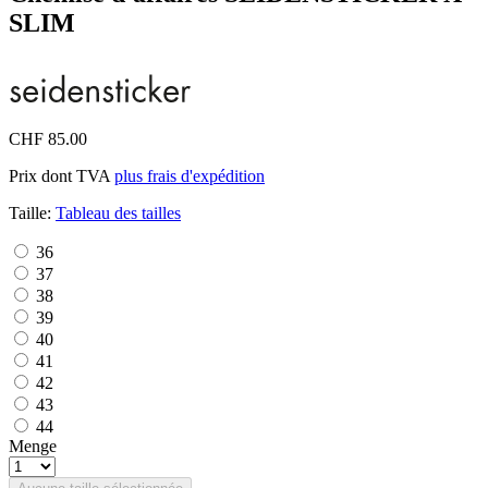
SLIM
CHF 85.00
Prix dont TVA
plus frais d'expédition
Taille:
Tableau des tailles
36
37
38
39
40
41
42
43
44
Menge