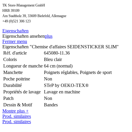
TK Store-Management GmbH
HRB 39109
Am Stadtholz 39, 33609 Bielefeld, Allemagne
+49 (0)521 306 123
Eigenschaften
Eigenschaften ansehen
plus
Fermer menu
Eigenschaften "Chemise d'affaires SEIDENSTICKER SLIM"
Réf. d'article
645080-11.36
Coloris
Bleu clair
Longueur de manche
64 cm (normal)
Manchette
Poignets réglables, Poignets de sport
Poche poitrine
Non
Durabilité
STeP by OEKO-TEX®
Propriétés de lavage
Lavage en machine
Patch
Non
Dessin & Motif
Bandes
Montre plus +
Prod. similaires
Prod. similaires