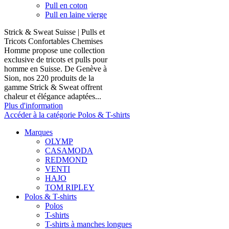
Pull en coton
Pull en laine vierge
Strick & Sweat Suisse | Pulls et
Tricots Confortables Chemises
Homme propose une collection
exclusive de tricots et pulls pour
homme en Suisse. De Genève à
Sion, nos 220 produits de la
gamme Strick & Sweat offrent
chaleur et élégance adaptées...
Plus d'information
Accéder à la catégorie Polos & T-shirts
Marques
OLYMP
CASAMODA
REDMOND
VENTI
HAJO
TOM RIPLEY
Polos & T-shirts
Polos
T-shirts
T-shirts à manches longues