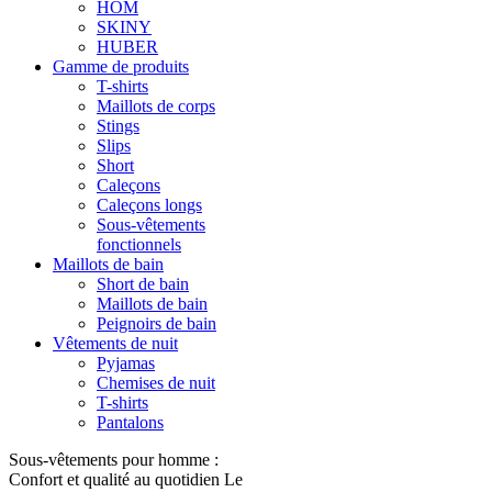
HOM
SKINY
HUBER
Gamme de produits
T-shirts
Maillots de corps
Stings
Slips
Short
Caleçons
Caleçons longs
Sous-vêtements
fonctionnels
Maillots de bain
Short de bain
Maillots de bain
Peignoirs de bain
Vêtements de nuit
Pyjamas
Chemises de nuit
T-shirts
Pantalons
Sous-vêtements pour homme :
Confort et qualité au quotidien Le