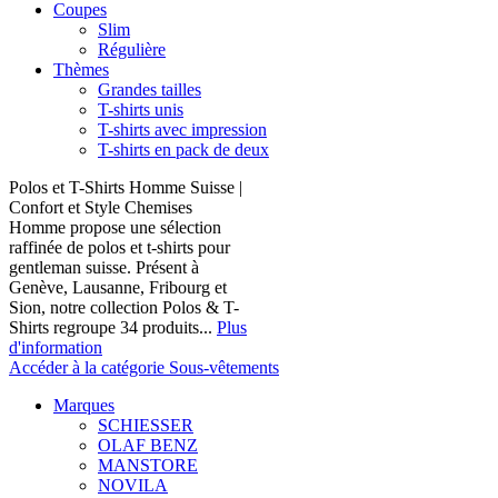
Coupes
Slim
Régulière
Thèmes
Grandes tailles
T-shirts unis
T-shirts avec impression
T-shirts en pack de deux
Polos et T-Shirts Homme Suisse |
Confort et Style Chemises
Homme propose une sélection
raffinée de polos et t-shirts pour
gentleman suisse. Présent à
Genève, Lausanne, Fribourg et
Sion, notre collection Polos & T-
Shirts regroupe 34 produits...
Plus
d'information
Accéder à la catégorie Sous-vêtements
Marques
SCHIESSER
OLAF BENZ
MANSTORE
NOVILA