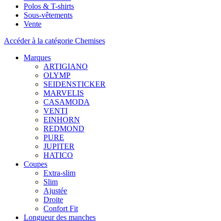
Polos & T-shirts
Sous-vêtements
Vente
Accéder à la catégorie Chemises
Marques
ARTIGIANO
OLYMP
SEIDENSTICKER
MARVELIS
CASAMODA
VENTI
EINHORN
REDMOND
PURE
JUPITER
HATICO
Coupes
Extra-slim
Slim
Ajustée
Droite
Confort Fit
Longueur des manches