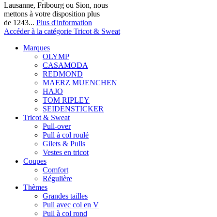
Lausanne, Fribourg ou Sion, nous
mettons à votre disposition plus
de 1243...
Plus d'information
Accéder à la catégorie Tricot & Sweat
Marques
OLYMP
CASAMODA
REDMOND
MAERZ MUENCHEN
HAJO
TOM RIPLEY
SEIDENSTICKER
Tricot & Sweat
Pull-over
Pull à col roulé
Gilets & Pulls
Vestes en tricot
Coupes
Comfort
Régulière
Thèmes
Grandes tailles
Pull avec col en V
Pull à col rond