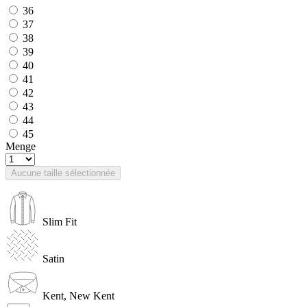
36
37
38
39
40
41
42
43
44
45
Menge
Aucune taille sélectionnée
Slim Fit
Satin
Kent, New Kent