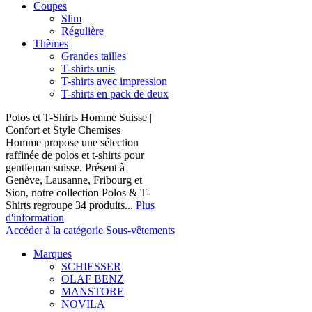
Coupes
Slim
Régulière
Thèmes
Grandes tailles
T-shirts unis
T-shirts avec impression
T-shirts en pack de deux
Polos et T-Shirts Homme Suisse |
Confort et Style Chemises
Homme propose une sélection
raffinée de polos et t-shirts pour
gentleman suisse. Présent à
Genève, Lausanne, Fribourg et
Sion, notre collection Polos & T-
Shirts regroupe 34 produits...
Plus
d'information
Accéder à la catégorie Sous-vêtements
Marques
SCHIESSER
OLAF BENZ
MANSTORE
NOVILA