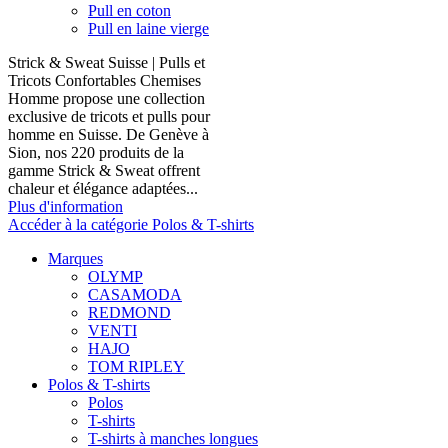
Pull en coton
Pull en laine vierge
Strick & Sweat Suisse | Pulls et
Tricots Confortables Chemises
Homme propose une collection
exclusive de tricots et pulls pour
homme en Suisse. De Genève à
Sion, nos 220 produits de la
gamme Strick & Sweat offrent
chaleur et élégance adaptées...
Plus d'information
Accéder à la catégorie Polos & T-shirts
Marques
OLYMP
CASAMODA
REDMOND
VENTI
HAJO
TOM RIPLEY
Polos & T-shirts
Polos
T-shirts
T-shirts à manches longues