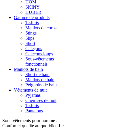
HOM
SKINY
HUBER
Gamme de produits
T-shirts
Maillots de corps
Stings
Slips
Short
Caleçons
Caleçons longs
Sous-vêtements
fonctionnels
Maillots de bain
Short de bain
Maillots de bain
Peignoirs de bain
Vêtements de nuit
Pyjamas
Chemises de nuit
T-shirts
Pantalons
Sous-vêtements pour homme :
Confort et qualité au quotidien Le