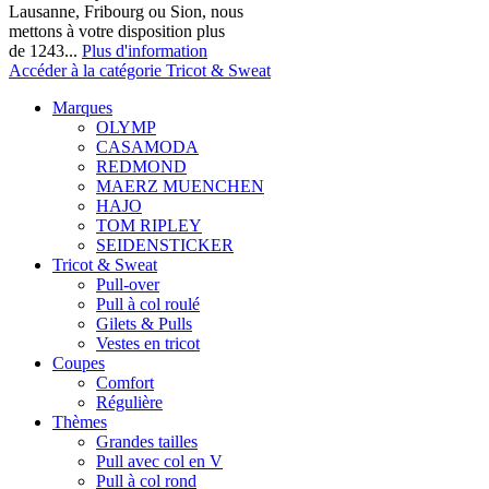
Lausanne, Fribourg ou Sion, nous
mettons à votre disposition plus
de 1243...
Plus d'information
Accéder à la catégorie Tricot & Sweat
Marques
OLYMP
CASAMODA
REDMOND
MAERZ MUENCHEN
HAJO
TOM RIPLEY
SEIDENSTICKER
Tricot & Sweat
Pull-over
Pull à col roulé
Gilets & Pulls
Vestes en tricot
Coupes
Comfort
Régulière
Thèmes
Grandes tailles
Pull avec col en V
Pull à col rond