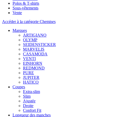
Polos & T-shirts
Sous-vêtements
Vente
Accéder à la catégorie Chemises
Marques
ARTIGIANO
OLYMP
SEIDENSTICKER
MARVELIS
CASAMODA
VENTI
EINHORN
REDMOND
PURE
JUPITER
HATICO
Coupes
Extra-slim
Slim
Ajustée
Droite
Confort Fit
Longueur des manches