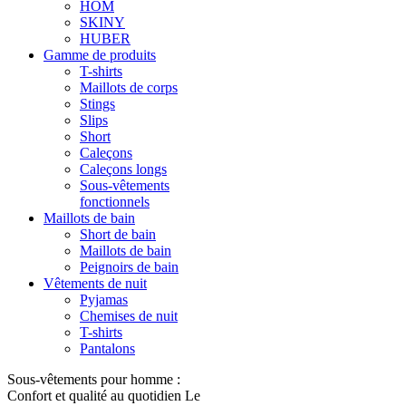
HOM
SKINY
HUBER
Gamme de produits
T-shirts
Maillots de corps
Stings
Slips
Short
Caleçons
Caleçons longs
Sous-vêtements
fonctionnels
Maillots de bain
Short de bain
Maillots de bain
Peignoirs de bain
Vêtements de nuit
Pyjamas
Chemises de nuit
T-shirts
Pantalons
Sous-vêtements pour homme :
Confort et qualité au quotidien Le