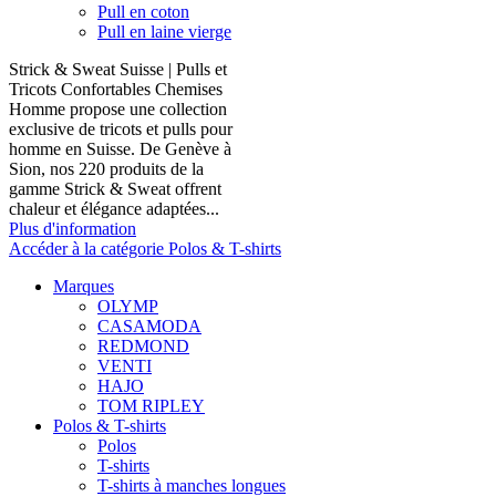
Pull en coton
Pull en laine vierge
Strick & Sweat Suisse | Pulls et
Tricots Confortables Chemises
Homme propose une collection
exclusive de tricots et pulls pour
homme en Suisse. De Genève à
Sion, nos 220 produits de la
gamme Strick & Sweat offrent
chaleur et élégance adaptées...
Plus d'information
Accéder à la catégorie Polos & T-shirts
Marques
OLYMP
CASAMODA
REDMOND
VENTI
HAJO
TOM RIPLEY
Polos & T-shirts
Polos
T-shirts
T-shirts à manches longues