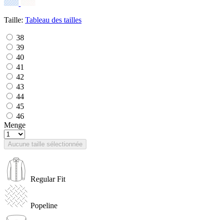
Taille:
Tableau des tailles
38
39
40
41
42
43
44
45
46
Menge
Aucune taille sélectionnée
Regular Fit
Popeline