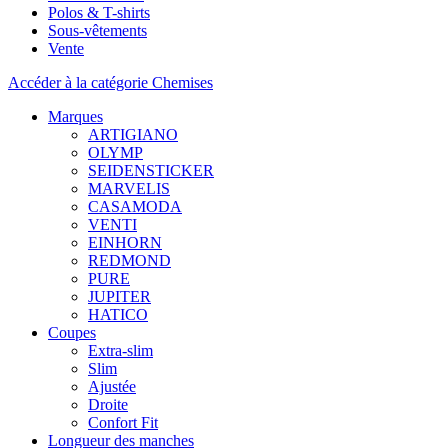
Polos & T-shirts
Sous-vêtements
Vente
Accéder à la catégorie Chemises
Marques
ARTIGIANO
OLYMP
SEIDENSTICKER
MARVELIS
CASAMODA
VENTI
EINHORN
REDMOND
PURE
JUPITER
HATICO
Coupes
Extra-slim
Slim
Ajustée
Droite
Confort Fit
Longueur des manches