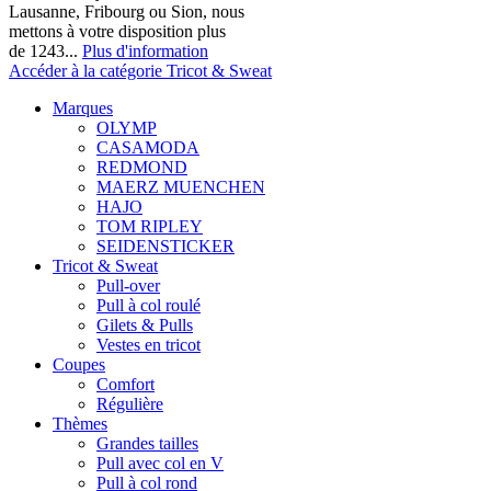
Lausanne, Fribourg ou Sion, nous
mettons à votre disposition plus
de 1243...
Plus d'information
Accéder à la catégorie Tricot & Sweat
Marques
OLYMP
CASAMODA
REDMOND
MAERZ MUENCHEN
HAJO
TOM RIPLEY
SEIDENSTICKER
Tricot & Sweat
Pull-over
Pull à col roulé
Gilets & Pulls
Vestes en tricot
Coupes
Comfort
Régulière
Thèmes
Grandes tailles
Pull avec col en V
Pull à col rond