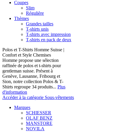
Coupes
Slim
Régulière
Thèmes
Grandes tailles
T-shirts unis
T-shirts avec impression
T-shirts en pack de deux
Polos et T-Shirts Homme Suisse |
Confort et Style Chemises
Homme propose une sélection
raffinée de polos et t-shirts pour
gentleman suisse. Présent à
Genève, Lausanne, Fribourg et
Sion, notre collection Polos & T-
Shirts regroupe 34 produits...
Plus
d'information
Accéder à la catégorie Sous-vêtements
Marques
SCHIESSER
OLAF BENZ
MANSTORE
NOVILA