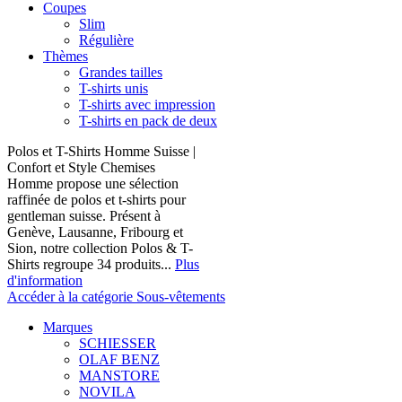
Coupes
Slim
Régulière
Thèmes
Grandes tailles
T-shirts unis
T-shirts avec impression
T-shirts en pack de deux
Polos et T-Shirts Homme Suisse |
Confort et Style Chemises
Homme propose une sélection
raffinée de polos et t-shirts pour
gentleman suisse. Présent à
Genève, Lausanne, Fribourg et
Sion, notre collection Polos & T-
Shirts regroupe 34 produits...
Plus
d'information
Accéder à la catégorie Sous-vêtements
Marques
SCHIESSER
OLAF BENZ
MANSTORE
NOVILA