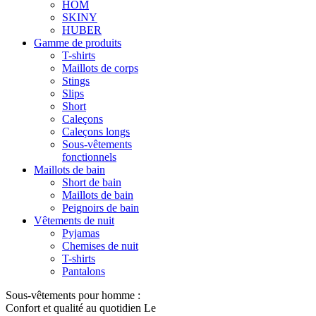
HOM
SKINY
HUBER
Gamme de produits
T-shirts
Maillots de corps
Stings
Slips
Short
Caleçons
Caleçons longs
Sous-vêtements
fonctionnels
Maillots de bain
Short de bain
Maillots de bain
Peignoirs de bain
Vêtements de nuit
Pyjamas
Chemises de nuit
T-shirts
Pantalons
Sous-vêtements pour homme :
Confort et qualité au quotidien Le