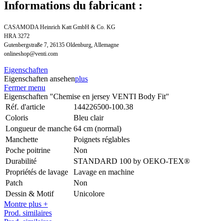
Informations du fabricant :
CASAMODA Heinrich Katt GmbH & Co. KG
HRA 3272
Gutenbergstraße 7, 26135 Oldenburg, Allemagne
onlineshop@venti.com
Eigenschaften
Eigenschaften ansehen
plus
Fermer menu
Eigenschaften "Chemise en jersey VENTI Body Fit"
Réf. d'article
144226500-100.38
Coloris
Bleu clair
Longueur de manche
64 cm (normal)
Manchette
Poignets réglables
Poche poitrine
Non
Durabilité
STANDARD 100 by OEKO-TEX®
Propriétés de lavage
Lavage en machine
Patch
Non
Dessin & Motif
Unicolore
Montre plus +
Prod. similaires