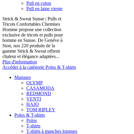
Pull en coton
Pull en laine vierge
Strick & Sweat Suisse | Pulls et
Tricots Confortables Chemises
Homme propose une collection
exclusive de tricots et pulls pour
homme en Suisse. De Genève à
Sion, nos 220 produits de la
gamme Strick & Sweat offrent
chaleur et élégance adaptées...
Plus d'information
Accéder à la catégorie Polos & T-shirts
Marques
OLYMP
CASAMODA
REDMOND
VENTI
HAJO
TOM RIPLEY
Polos & T-shirts
Polos
T-shirts
T-shirts à manches longues