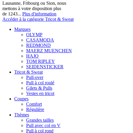
Lausanne, Fribourg ou Sion, nous
mettons à votre disposition plus
de 1243...
Plus d'information
Accéder à la catégorie Tricot & Sweat
Marques
OLYMP
CASAMODA
REDMOND
MAERZ MUENCHEN
HAJO
TOM RIPLEY
SEIDENSTICKER
Tricot & Sweat
Pull-over
Pull à col roulé
Gilets & Pulls
Vestes en tricot
Coupes
Comfort
Régulière
Thèmes
Grandes tailles
Pull avec col en V
Pull à col rond