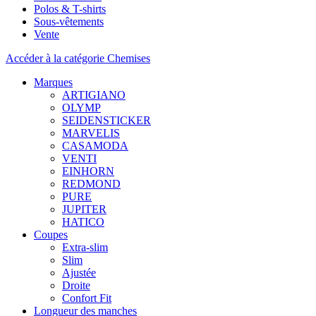
Polos & T-shirts
Sous-vêtements
Vente
Accéder à la catégorie Chemises
Marques
ARTIGIANO
OLYMP
SEIDENSTICKER
MARVELIS
CASAMODA
VENTI
EINHORN
REDMOND
PURE
JUPITER
HATICO
Coupes
Extra-slim
Slim
Ajustée
Droite
Confort Fit
Longueur des manches