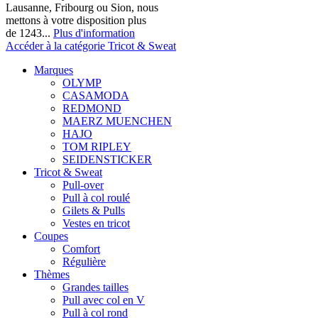
Lausanne, Fribourg ou Sion, nous
mettons à votre disposition plus
de 1243...
Plus d'information
Accéder à la catégorie Tricot & Sweat
Marques
OLYMP
CASAMODA
REDMOND
MAERZ MUENCHEN
HAJO
TOM RIPLEY
SEIDENSTICKER
Tricot & Sweat
Pull-over
Pull à col roulé
Gilets & Pulls
Vestes en tricot
Coupes
Comfort
Régulière
Thèmes
Grandes tailles
Pull avec col en V
Pull à col rond