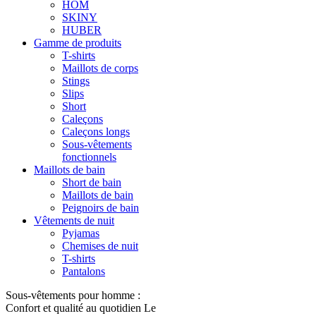
HOM
SKINY
HUBER
Gamme de produits
T-shirts
Maillots de corps
Stings
Slips
Short
Caleçons
Caleçons longs
Sous-vêtements
fonctionnels
Maillots de bain
Short de bain
Maillots de bain
Peignoirs de bain
Vêtements de nuit
Pyjamas
Chemises de nuit
T-shirts
Pantalons
Sous-vêtements pour homme :
Confort et qualité au quotidien Le