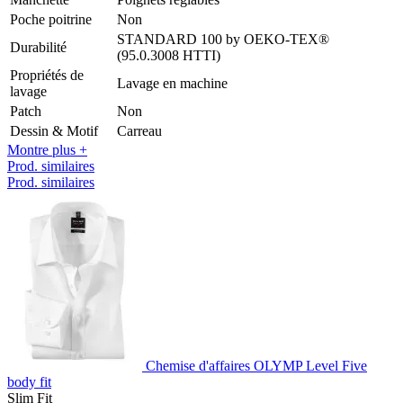
Poche poitrine
Non
STANDARD 100 by OEKO-TEX®
Durabilité
(95.0.3008 HTTI)
Propriétés de
Lavage en machine
lavage
Patch
Non
Dessin & Motif
Carreau
Montre plus +
Prod. similaires
Prod. similaires
Chemise d'affaires OLYMP Level Five
body fit
Slim Fit