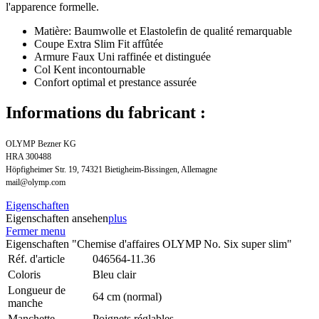
l'apparence formelle.
Matière: Baumwolle et Elastolefin de qualité remarquable
Coupe Extra Slim Fit affûtée
Armure Faux Uni raffinée et distinguée
Col Kent incontournable
Confort optimal et prestance assurée
Informations du fabricant :
OLYMP Bezner KG
HRA 300488
Höpfigheimer Str. 19, 74321 Bietigheim-Bissingen, Allemagne
mail@olymp.com
Eigenschaften
Eigenschaften ansehen
plus
Fermer menu
Eigenschaften "Chemise d'affaires OLYMP No. Six super slim"
Réf. d'article
046564-11.36
Coloris
Bleu clair
Longueur de
64 cm (normal)
manche
Manchette
Poignets réglables