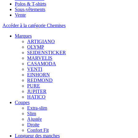
Polos & T-shirts
Sous-vêtements
Vente
Accéder à la catégorie Chemises
Marques
ARTIGIANO
OLYMP
SEIDENSTICKER
MARVELIS
CASAMODA
VENTI
EINHORN
REDMOND
PURE
JUPITER
HATICO
Coupes
Extra-slim
Slim
Ajustée
Droite
Confort Fit
Longueur des manches