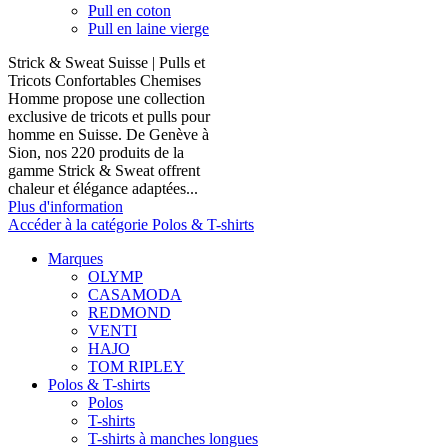
Pull en coton
Pull en laine vierge
Strick & Sweat Suisse | Pulls et
Tricots Confortables Chemises
Homme propose une collection
exclusive de tricots et pulls pour
homme en Suisse. De Genève à
Sion, nos 220 produits de la
gamme Strick & Sweat offrent
chaleur et élégance adaptées...
Plus d'information
Accéder à la catégorie Polos & T-shirts
Marques
OLYMP
CASAMODA
REDMOND
VENTI
HAJO
TOM RIPLEY
Polos & T-shirts
Polos
T-shirts
T-shirts à manches longues