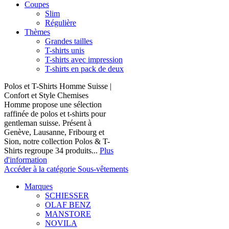
Coupes
Slim
Régulière
Thèmes
Grandes tailles
T-shirts unis
T-shirts avec impression
T-shirts en pack de deux
Polos et T-Shirts Homme Suisse |
Confort et Style Chemises
Homme propose une sélection
raffinée de polos et t-shirts pour
gentleman suisse. Présent à
Genève, Lausanne, Fribourg et
Sion, notre collection Polos & T-
Shirts regroupe 34 produits...
Plus
d'information
Accéder à la catégorie Sous-vêtements
Marques
SCHIESSER
OLAF BENZ
MANSTORE
NOVILA