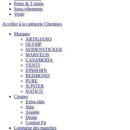
Polos & T-shirts
Sous-vêtements
Vente
Accéder à la catégorie Chemises
Marques
ARTIGIANO
OLYMP
SEIDENSTICKER
MARVELIS
CASAMODA
VENTI
EINHORN
REDMOND
PURE
JUPITER
HATICO
Coupes
Extra-slim
Slim
Ajustée
Droite
Confort Fit
Longueur des manches