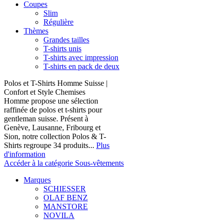
Coupes
Slim
Régulière
Thèmes
Grandes tailles
T-shirts unis
T-shirts avec impression
T-shirts en pack de deux
Polos et T-Shirts Homme Suisse |
Confort et Style Chemises
Homme propose une sélection
raffinée de polos et t-shirts pour
gentleman suisse. Présent à
Genève, Lausanne, Fribourg et
Sion, notre collection Polos & T-
Shirts regroupe 34 produits...
Plus
d'information
Accéder à la catégorie Sous-vêtements
Marques
SCHIESSER
OLAF BENZ
MANSTORE
NOVILA