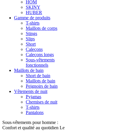
HOM
SKINY
HUBER
Gamme de produits
T-shirts
Maillots de corps
Stings
Slips
Short
Caleçons
Caleçons longs
Sous-vêtements
fonctionnels
Maillots de bain
Short de bain
Maillots de bain
Peignoirs de bain
Vêtements de nuit
Pyjamas
Chemises de nuit
T-shirts
Pantalons
Sous-vêtements pour homme :
Confort et qualité au quotidien Le