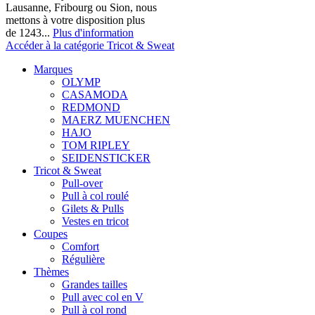
Lausanne, Fribourg ou Sion, nous
mettons à votre disposition plus
de 1243...
Plus d'information
Accéder à la catégorie Tricot & Sweat
Marques
OLYMP
CASAMODA
REDMOND
MAERZ MUENCHEN
HAJO
TOM RIPLEY
SEIDENSTICKER
Tricot & Sweat
Pull-over
Pull à col roulé
Gilets & Pulls
Vestes en tricot
Coupes
Comfort
Régulière
Thèmes
Grandes tailles
Pull avec col en V
Pull à col rond