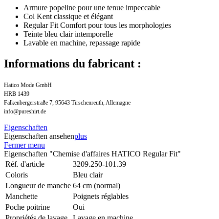
Armure popeline pour une tenue impeccable
Col Kent classique et élégant
Regular Fit Comfort pour tous les morphologies
Teinte bleu clair intemporelle
Lavable en machine, repassage rapide
Informations du fabricant :
Hatico Mode GmbH
HRB 1439
Falkenbergerstraße 7, 95643 Tirschenreuth, Allemagne
info@pureshirt.de
Eigenschaften
Eigenschaften ansehen
plus
Fermer menu
Eigenschaften "Chemise d'affaires HATICO Regular Fit"
Réf. d'article
3209.250-101.39
Coloris
Bleu clair
Longueur de manche
64 cm (normal)
Manchette
Poignets réglables
Poche poitrine
Oui
Propriétés de lavage
Lavage en machine