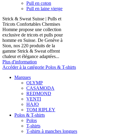
Pull en coton
Pull en laine vierge
Strick & Sweat Suisse | Pulls et
Tricots Confortables Chemises
Homme propose une collection
exclusive de tricots et pulls pour
homme en Suisse. De Genève à
Sion, nos 220 produits de la
gamme Strick & Sweat offrent
chaleur et élégance adaptées...
Plus d'information
Accéder à la catégorie Polos & T-shirts
Marques
OLYMP
CASAMODA
REDMOND
VENTI
HAJO
TOM RIPLEY
Polos & T-shirts
Polos
T-shirts
T-shirts à manches longues