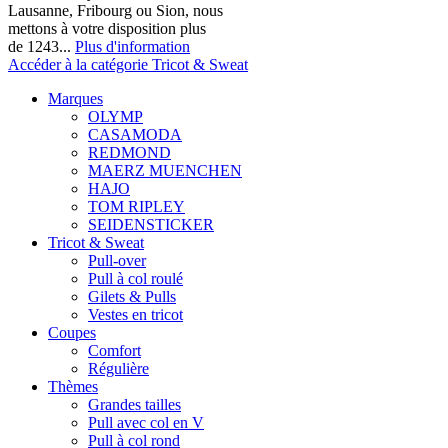
Lausanne, Fribourg ou Sion, nous
mettons à votre disposition plus
de 1243...
Plus d'information
Accéder à la catégorie Tricot & Sweat
Marques
OLYMP
CASAMODA
REDMOND
MAERZ MUENCHEN
HAJO
TOM RIPLEY
SEIDENSTICKER
Tricot & Sweat
Pull-over
Pull à col roulé
Gilets & Pulls
Vestes en tricot
Coupes
Comfort
Régulière
Thèmes
Grandes tailles
Pull avec col en V
Pull à col rond