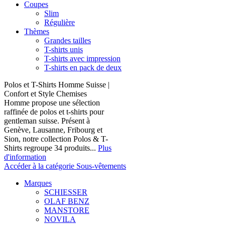
Coupes
Slim
Régulière
Thèmes
Grandes tailles
T-shirts unis
T-shirts avec impression
T-shirts en pack de deux
Polos et T-Shirts Homme Suisse |
Confort et Style Chemises
Homme propose une sélection
raffinée de polos et t-shirts pour
gentleman suisse. Présent à
Genève, Lausanne, Fribourg et
Sion, notre collection Polos & T-
Shirts regroupe 34 produits...
Plus
d'information
Accéder à la catégorie Sous-vêtements
Marques
SCHIESSER
OLAF BENZ
MANSTORE
NOVILA