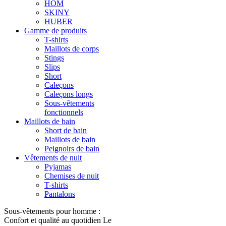
HOM
SKINY
HUBER
Gamme de produits
T-shirts
Maillots de corps
Stings
Slips
Short
Caleçons
Caleçons longs
Sous-vêtements
fonctionnels
Maillots de bain
Short de bain
Maillots de bain
Peignoirs de bain
Vêtements de nuit
Pyjamas
Chemises de nuit
T-shirts
Pantalons
Sous-vêtements pour homme :
Confort et qualité au quotidien Le