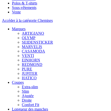
Polos & T-shirts
Sous-vêtements
Vente
Accéder à la catégorie Chemises
Marques
ARTIGIANO
OLYMP
SEIDENSTICKER
MARVELIS
CASAMODA
VENTI
EINHORN
REDMOND
PURE
JUPITER
HATICO
Coupes
Extra-slim
Slim
Ajustée
Droite
Confort Fit
Longueur des manches