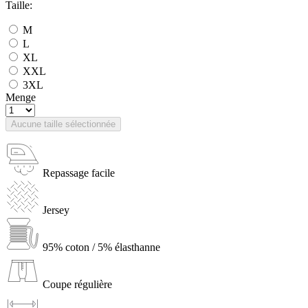
Taille:
M
L
XL
XXL
3XL
Menge
Aucune taille sélectionnée
Repassage facile
Jersey
95% coton / 5% élasthanne
Coupe régulière