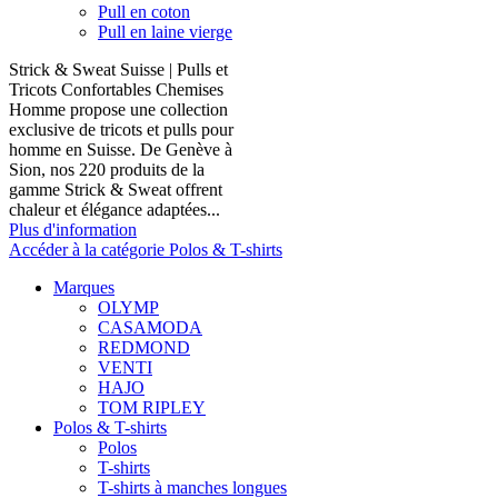
Pull en coton
Pull en laine vierge
Strick & Sweat Suisse | Pulls et
Tricots Confortables Chemises
Homme propose une collection
exclusive de tricots et pulls pour
homme en Suisse. De Genève à
Sion, nos 220 produits de la
gamme Strick & Sweat offrent
chaleur et élégance adaptées...
Plus d'information
Accéder à la catégorie Polos & T-shirts
Marques
OLYMP
CASAMODA
REDMOND
VENTI
HAJO
TOM RIPLEY
Polos & T-shirts
Polos
T-shirts
T-shirts à manches longues