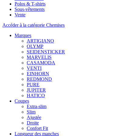
Polos & T-shirts
Sous-vêtements
Vente
Accéder à la catégorie Chemises
Marques
ARTIGIANO
OLYMP
SEIDENSTICKER
MARVELIS
CASAMODA
VENTI
EINHORN
REDMOND
PURE
JUPITER
HATICO
Coupes
Extra-slim
Slim
Ajustée
Droite
Confort Fit
Longueur des manches