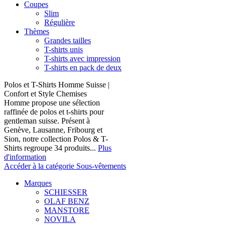
Coupes
Slim
Régulière
Thèmes
Grandes tailles
T-shirts unis
T-shirts avec impression
T-shirts en pack de deux
Polos et T-Shirts Homme Suisse |
Confort et Style Chemises
Homme propose une sélection
raffinée de polos et t-shirts pour
gentleman suisse. Présent à
Genève, Lausanne, Fribourg et
Sion, notre collection Polos & T-
Shirts regroupe 34 produits...
Plus
d'information
Accéder à la catégorie Sous-vêtements
Marques
SCHIESSER
OLAF BENZ
MANSTORE
NOVILA