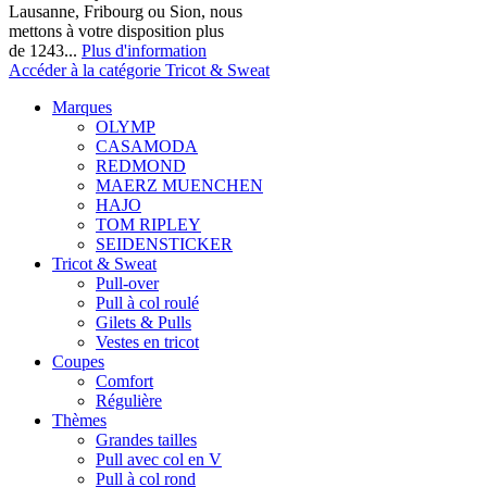
Lausanne, Fribourg ou Sion, nous
mettons à votre disposition plus
de 1243...
Plus d'information
Accéder à la catégorie Tricot & Sweat
Marques
OLYMP
CASAMODA
REDMOND
MAERZ MUENCHEN
HAJO
TOM RIPLEY
SEIDENSTICKER
Tricot & Sweat
Pull-over
Pull à col roulé
Gilets & Pulls
Vestes en tricot
Coupes
Comfort
Régulière
Thèmes
Grandes tailles
Pull avec col en V
Pull à col rond