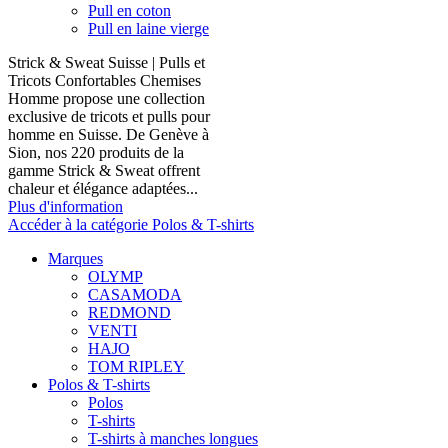
Pull en coton
Pull en laine vierge
Strick & Sweat Suisse | Pulls et
Tricots Confortables Chemises
Homme propose une collection
exclusive de tricots et pulls pour
homme en Suisse. De Genève à
Sion, nos 220 produits de la
gamme Strick & Sweat offrent
chaleur et élégance adaptées...
Plus d'information
Accéder à la catégorie Polos & T-shirts
Marques
OLYMP
CASAMODA
REDMOND
VENTI
HAJO
TOM RIPLEY
Polos & T-shirts
Polos
T-shirts
T-shirts à manches longues