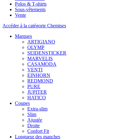
Polos & T-shirts
Sous-vêtements
Vente
Accéder à la catégorie Chemises
Marques
ARTIGIANO
OLYMP
SEIDENSTICKER
MARVELIS
CASAMODA
VENTI
EINHORN
REDMOND
PURE
JUPITER
HATICO
Coupes
Extra-slim
Slim
Ajustée
Droite
Confort Fit
Longueur des manches