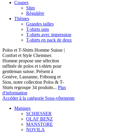
Coupes
Slim
Régulière
Thèmes
Grandes tailles
T-shirts unis
T-shirts avec impression
T-shirts en pack de deux
Polos et T-Shirts Homme Suisse |
Confort et Style Chemises
Homme propose une sélection
raffinée de polos et t-shirts pour
gentleman suisse. Présent à
Genève, Lausanne, Fribourg et
Sion, notre collection Polos & T-
Shirts regroupe 34 produits...
Plus
d'information
Accéder à la catégorie Sous-vêtements
Marques
SCHIESSER
OLAF BENZ
MANSTORE
NOVILA