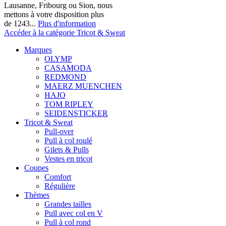
Lausanne, Fribourg ou Sion, nous
mettons à votre disposition plus
de 1243...
Plus d'information
Accéder à la catégorie Tricot & Sweat
Marques
OLYMP
CASAMODA
REDMOND
MAERZ MUENCHEN
HAJO
TOM RIPLEY
SEIDENSTICKER
Tricot & Sweat
Pull-over
Pull à col roulé
Gilets & Pulls
Vestes en tricot
Coupes
Comfort
Régulière
Thèmes
Grandes tailles
Pull avec col en V
Pull à col rond