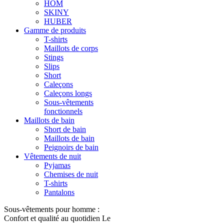
HOM
SKINY
HUBER
Gamme de produits
T-shirts
Maillots de corps
Stings
Slips
Short
Caleçons
Caleçons longs
Sous-vêtements
fonctionnels
Maillots de bain
Short de bain
Maillots de bain
Peignoirs de bain
Vêtements de nuit
Pyjamas
Chemises de nuit
T-shirts
Pantalons
Sous-vêtements pour homme :
Confort et qualité au quotidien Le