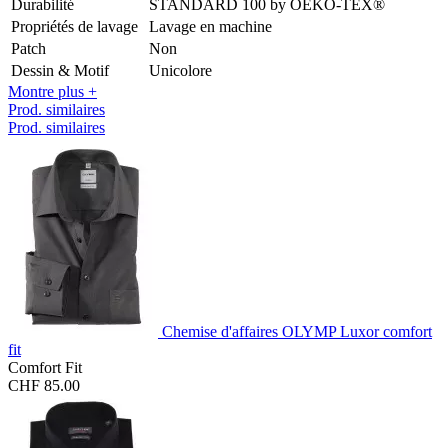
Durabilité
STANDARD 100 by OEKO-TEX®
Propriétés de lavage
Lavage en machine
Patch
Non
Dessin & Motif
Unicolore
Montre plus +
Prod. similaires
Prod. similaires
Chemise d'affaires OLYMP Luxor comfort
fit
Comfort Fit
CHF 85.00