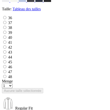
Taille:
Tableau des tailles
36
37
38
39
40
41
42
43
44
45
46
47
48
Menge
Aucune taille sélectionnée
Regular Fit