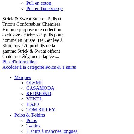
Pull en coton
Pull en laine vierge
Strick & Sweat Suisse | Pulls et
Tricots Confortables Chemises
Homme propose une collection
exclusive de tricots et pulls pour
homme en Suisse. De Genève à
Sion, nos 220 produits de la
gamme Strick & Sweat offrent
chaleur et élégance adaptées...
Plus d'information
Accéder à la catégorie Polos & T-shirts
Marques
OLYMP
CASAMODA
REDMOND
VENTI
HAJO
TOM RIPLEY
Polos & T-shirts
Polos
T-shirts
T-shirts à manches longues