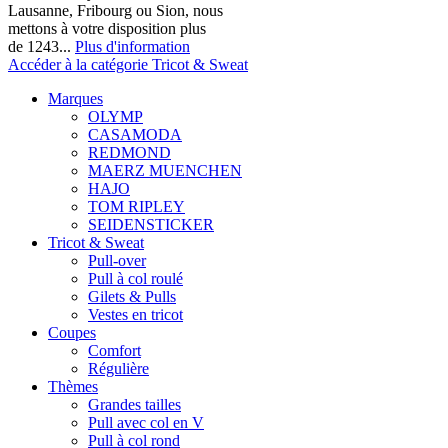
Lausanne, Fribourg ou Sion, nous
mettons à votre disposition plus
de 1243...
Plus d'information
Accéder à la catégorie Tricot & Sweat
Marques
OLYMP
CASAMODA
REDMOND
MAERZ MUENCHEN
HAJO
TOM RIPLEY
SEIDENSTICKER
Tricot & Sweat
Pull-over
Pull à col roulé
Gilets & Pulls
Vestes en tricot
Coupes
Comfort
Régulière
Thèmes
Grandes tailles
Pull avec col en V
Pull à col rond