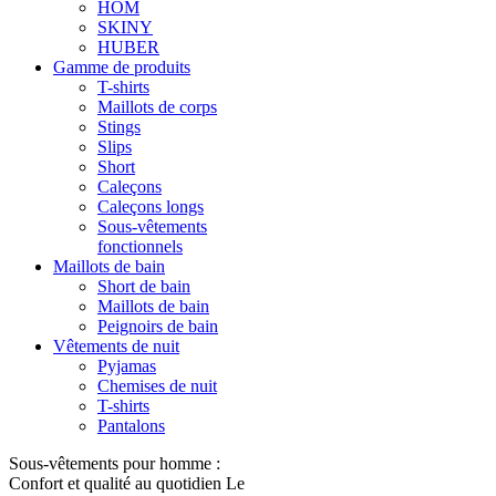
HOM
SKINY
HUBER
Gamme de produits
T-shirts
Maillots de corps
Stings
Slips
Short
Caleçons
Caleçons longs
Sous-vêtements
fonctionnels
Maillots de bain
Short de bain
Maillots de bain
Peignoirs de bain
Vêtements de nuit
Pyjamas
Chemises de nuit
T-shirts
Pantalons
Sous-vêtements pour homme :
Confort et qualité au quotidien Le