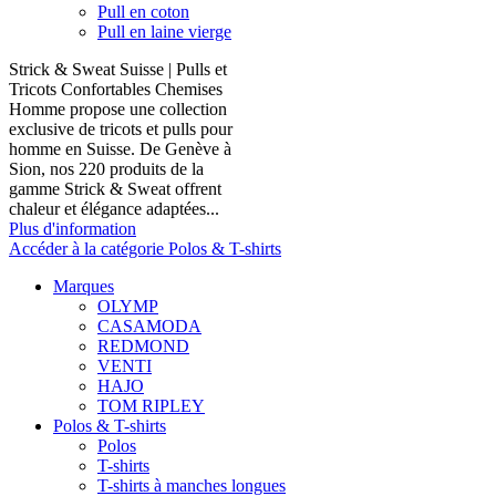
Pull en coton
Pull en laine vierge
Strick & Sweat Suisse | Pulls et
Tricots Confortables Chemises
Homme propose une collection
exclusive de tricots et pulls pour
homme en Suisse. De Genève à
Sion, nos 220 produits de la
gamme Strick & Sweat offrent
chaleur et élégance adaptées...
Plus d'information
Accéder à la catégorie Polos & T-shirts
Marques
OLYMP
CASAMODA
REDMOND
VENTI
HAJO
TOM RIPLEY
Polos & T-shirts
Polos
T-shirts
T-shirts à manches longues