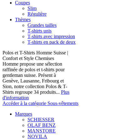
Coupes
Slim
Régulière
Thèmes
Grandes tailles
T-shirts unis
T-shirts avec impression
T-shirts en pack de deux
Polos et T-Shirts Homme Suisse |
Confort et Style Chemises
Homme propose une sélection
raffinée de polos et t-shirts pour
gentleman suisse. Présent à
Genève, Lausanne, Fribourg et
Sion, notre collection Polos & T-
Shirts regroupe 34 produits...
Plus
d'information
Accéder à la catégorie Sous-vêtements
Marques
SCHIESSER
OLAF BENZ
MANSTORE
NOVILA