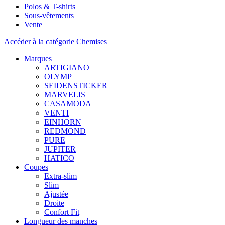
Polos & T-shirts
Sous-vêtements
Vente
Accéder à la catégorie Chemises
Marques
ARTIGIANO
OLYMP
SEIDENSTICKER
MARVELIS
CASAMODA
VENTI
EINHORN
REDMOND
PURE
JUPITER
HATICO
Coupes
Extra-slim
Slim
Ajustée
Droite
Confort Fit
Longueur des manches