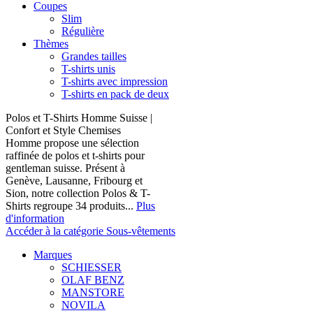
Coupes
Slim
Régulière
Thèmes
Grandes tailles
T-shirts unis
T-shirts avec impression
T-shirts en pack de deux
Polos et T-Shirts Homme Suisse |
Confort et Style Chemises
Homme propose une sélection
raffinée de polos et t-shirts pour
gentleman suisse. Présent à
Genève, Lausanne, Fribourg et
Sion, notre collection Polos & T-
Shirts regroupe 34 produits...
Plus
d'information
Accéder à la catégorie Sous-vêtements
Marques
SCHIESSER
OLAF BENZ
MANSTORE
NOVILA