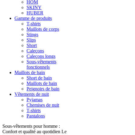
HOM
SKINY
HUBER
Gamme de produits
T-shirts
Maillots de corps
Stings
Slips
Short
Caleçons
Caleçons longs
Sous-vêtements
fonctionnels
Maillots de bain
Short de bain
Maillots de bain
Peignoirs de bain
Vêtements de nuit
Pyjamas
Chemises de nuit
T-shirts
Pantalons
Sous-vêtements pour homme :
Confort et qualité au quotidien Le