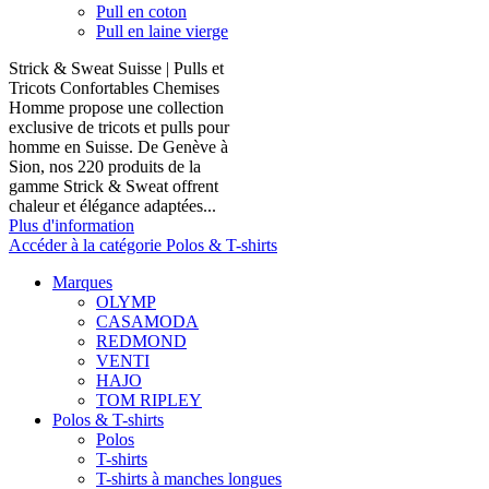
Pull en coton
Pull en laine vierge
Strick & Sweat Suisse | Pulls et
Tricots Confortables Chemises
Homme propose une collection
exclusive de tricots et pulls pour
homme en Suisse. De Genève à
Sion, nos 220 produits de la
gamme Strick & Sweat offrent
chaleur et élégance adaptées...
Plus d'information
Accéder à la catégorie Polos & T-shirts
Marques
OLYMP
CASAMODA
REDMOND
VENTI
HAJO
TOM RIPLEY
Polos & T-shirts
Polos
T-shirts
T-shirts à manches longues