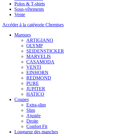
Polos & T-shirts
Sous-vêtements
Vente
Accéder à la catégorie Chemises
Marques
ARTIGIANO
OLYMP
SEIDENSTICKER
MARVELIS
CASAMODA
VENTI
EINHORN
REDMOND
PURE
JUPITER
HATICO
Coupes
Extra-slim
Slim
Ajustée
Droite
Confort Fit
Longueur des manches