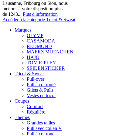
Lausanne, Fribourg ou Sion, nous
mettons à votre disposition plus
de 1243...
Plus d'information
Accéder à la catégorie Tricot & Sweat
Marques
OLYMP
CASAMODA
REDMOND
MAERZ MUENCHEN
HAJO
TOM RIPLEY
SEIDENSTICKER
Tricot & Sweat
Pull-over
Pull à col roulé
Gilets & Pulls
Vestes en tricot
Coupes
Comfort
Régulière
Thèmes
Grandes tailles
Pull avec col en V
Pull à col rond