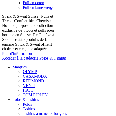
Pull en coton
Pull en laine vierge
Strick & Sweat Suisse | Pulls et
Tricots Confortables Chemises
Homme propose une collection
exclusive de tricots et pulls pour
homme en Suisse. De Genève à
Sion, nos 220 produits de la
gamme Strick & Sweat offrent
chaleur et élégance adaptées...
Plus d'information
Accéder à la catégorie Polos & T-shirts
Marques
OLYMP
CASAMODA
REDMOND
VENTI
HAJO
TOM RIPLEY
Polos & T-shirts
Polos
T-shirts
T-shirts à manches longues