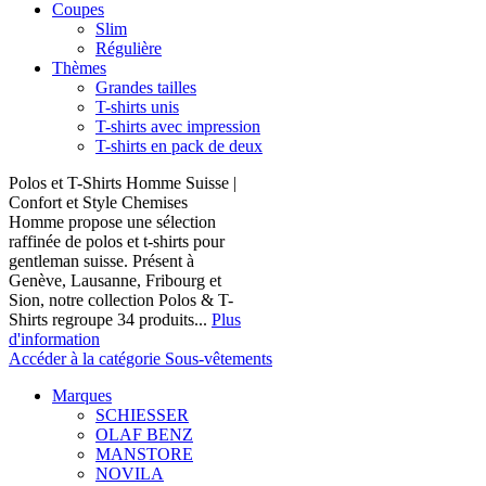
Coupes
Slim
Régulière
Thèmes
Grandes tailles
T-shirts unis
T-shirts avec impression
T-shirts en pack de deux
Polos et T-Shirts Homme Suisse |
Confort et Style Chemises
Homme propose une sélection
raffinée de polos et t-shirts pour
gentleman suisse. Présent à
Genève, Lausanne, Fribourg et
Sion, notre collection Polos & T-
Shirts regroupe 34 produits...
Plus
d'information
Accéder à la catégorie Sous-vêtements
Marques
SCHIESSER
OLAF BENZ
MANSTORE
NOVILA