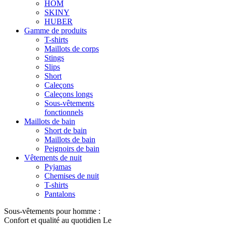
HOM
SKINY
HUBER
Gamme de produits
T-shirts
Maillots de corps
Stings
Slips
Short
Caleçons
Caleçons longs
Sous-vêtements
fonctionnels
Maillots de bain
Short de bain
Maillots de bain
Peignoirs de bain
Vêtements de nuit
Pyjamas
Chemises de nuit
T-shirts
Pantalons
Sous-vêtements pour homme :
Confort et qualité au quotidien Le