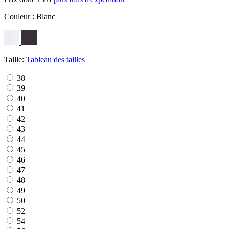
Couleur :
Blanc
Taille:
Tableau des tailles
38
39
40
41
42
43
44
45
46
47
48
49
50
52
54