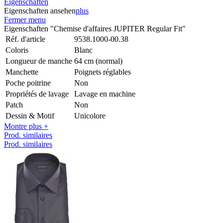
Eigenschaften
Eigenschaften ansehen
plus
Fermer menu
Eigenschaften "Chemise d'affaires JUPITER Regular Fit"
Réf. d'article
9538.1000-00.38
Coloris
Blanc
Longueur de manche
64 cm (normal)
Manchette
Poignets réglables
Poche poitrine
Non
Propriétés de lavage
Lavage en machine
Patch
Non
Dessin & Motif
Unicolore
Montre plus +
Prod. similaires
Prod. similaires