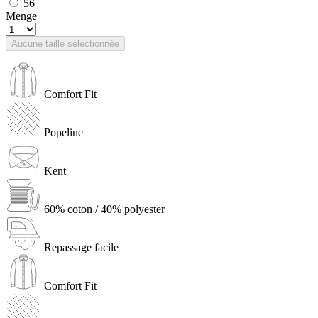
56
Menge
Aucune taille sélectionnée
Comfort Fit
Popeline
Kent
60% coton / 40% polyester
Repassage facile
Comfort Fit