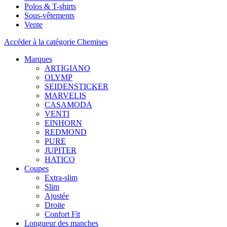
Polos & T-shirts
Sous-vêtements
Vente
Accéder à la catégorie Chemises
Marques
ARTIGIANO
OLYMP
SEIDENSTICKER
MARVELIS
CASAMODA
VENTI
EINHORN
REDMOND
PURE
JUPITER
HATICO
Coupes
Extra-slim
Slim
Ajustée
Droite
Confort Fit
Longueur des manches