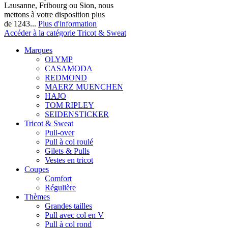
Lausanne, Fribourg ou Sion, nous
mettons à votre disposition plus
de 1243...
Plus d'information
Accéder à la catégorie Tricot & Sweat
Marques
OLYMP
CASAMODA
REDMOND
MAERZ MUENCHEN
HAJO
TOM RIPLEY
SEIDENSTICKER
Tricot & Sweat
Pull-over
Pull à col roulé
Gilets & Pulls
Vestes en tricot
Coupes
Comfort
Régulière
Thèmes
Grandes tailles
Pull avec col en V
Pull à col rond