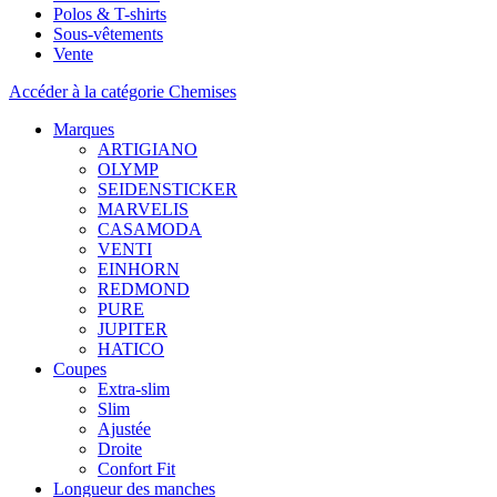
Polos & T-shirts
Sous-vêtements
Vente
Accéder à la catégorie Chemises
Marques
ARTIGIANO
OLYMP
SEIDENSTICKER
MARVELIS
CASAMODA
VENTI
EINHORN
REDMOND
PURE
JUPITER
HATICO
Coupes
Extra-slim
Slim
Ajustée
Droite
Confort Fit
Longueur des manches