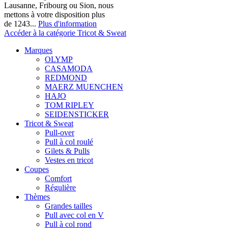
Lausanne, Fribourg ou Sion, nous
mettons à votre disposition plus
de 1243...
Plus d'information
Accéder à la catégorie Tricot & Sweat
Marques
OLYMP
CASAMODA
REDMOND
MAERZ MUENCHEN
HAJO
TOM RIPLEY
SEIDENSTICKER
Tricot & Sweat
Pull-over
Pull à col roulé
Gilets & Pulls
Vestes en tricot
Coupes
Comfort
Régulière
Thèmes
Grandes tailles
Pull avec col en V
Pull à col rond