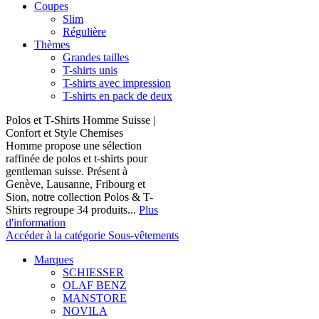
Coupes
Slim
Régulière
Thèmes
Grandes tailles
T-shirts unis
T-shirts avec impression
T-shirts en pack de deux
Polos et T-Shirts Homme Suisse |
Confort et Style Chemises
Homme propose une sélection
raffinée de polos et t-shirts pour
gentleman suisse. Présent à
Genève, Lausanne, Fribourg et
Sion, notre collection Polos & T-
Shirts regroupe 34 produits...
Plus
d'information
Accéder à la catégorie Sous-vêtements
Marques
SCHIESSER
OLAF BENZ
MANSTORE
NOVILA