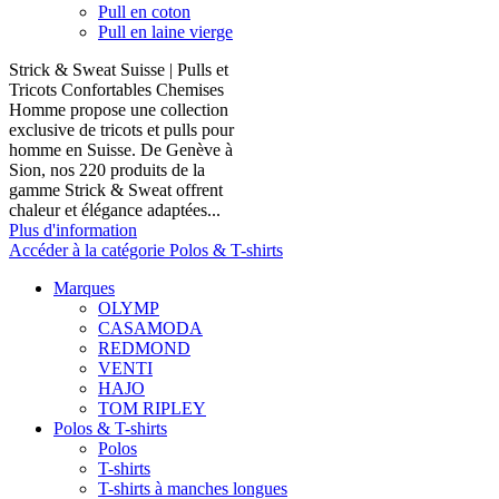
Pull en coton
Pull en laine vierge
Strick & Sweat Suisse | Pulls et
Tricots Confortables Chemises
Homme propose une collection
exclusive de tricots et pulls pour
homme en Suisse. De Genève à
Sion, nos 220 produits de la
gamme Strick & Sweat offrent
chaleur et élégance adaptées...
Plus d'information
Accéder à la catégorie Polos & T-shirts
Marques
OLYMP
CASAMODA
REDMOND
VENTI
HAJO
TOM RIPLEY
Polos & T-shirts
Polos
T-shirts
T-shirts à manches longues