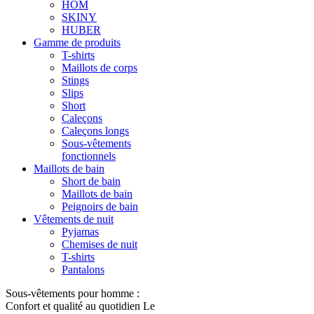
HOM
SKINY
HUBER
Gamme de produits
T-shirts
Maillots de corps
Stings
Slips
Short
Caleçons
Caleçons longs
Sous-vêtements
fonctionnels
Maillots de bain
Short de bain
Maillots de bain
Peignoirs de bain
Vêtements de nuit
Pyjamas
Chemises de nuit
T-shirts
Pantalons
Sous-vêtements pour homme :
Confort et qualité au quotidien Le