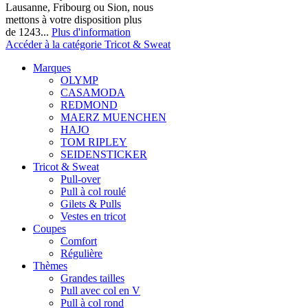
Lausanne, Fribourg ou Sion, nous
mettons à votre disposition plus
de 1243...
Plus d'information
Accéder à la catégorie Tricot & Sweat
Marques
OLYMP
CASAMODA
REDMOND
MAERZ MUENCHEN
HAJO
TOM RIPLEY
SEIDENSTICKER
Tricot & Sweat
Pull-over
Pull à col roulé
Gilets & Pulls
Vestes en tricot
Coupes
Comfort
Régulière
Thèmes
Grandes tailles
Pull avec col en V
Pull à col rond