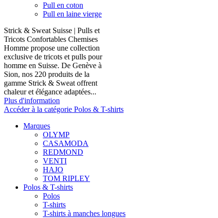
Pull en coton
Pull en laine vierge
Strick & Sweat Suisse | Pulls et
Tricots Confortables Chemises
Homme propose une collection
exclusive de tricots et pulls pour
homme en Suisse. De Genève à
Sion, nos 220 produits de la
gamme Strick & Sweat offrent
chaleur et élégance adaptées...
Plus d'information
Accéder à la catégorie Polos & T-shirts
Marques
OLYMP
CASAMODA
REDMOND
VENTI
HAJO
TOM RIPLEY
Polos & T-shirts
Polos
T-shirts
T-shirts à manches longues