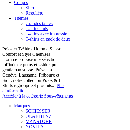
Coupes
Slim
Régulière
Thèmes
Grandes tailles
T-shirts unis
T-shirts avec impression
T-shirts en pack de deux
Polos et T-Shirts Homme Suisse |
Confort et Style Chemises
Homme propose une sélection
raffinée de polos et t-shirts pour
gentleman suisse. Présent à
Genève, Lausanne, Fribourg et
Sion, notre collection Polos & T-
Shirts regroupe 34 produits...
Plus
d'information
Accéder à la catégorie Sous-vêtements
Marques
SCHIESSER
OLAF BENZ
MANSTORE
NOVILA