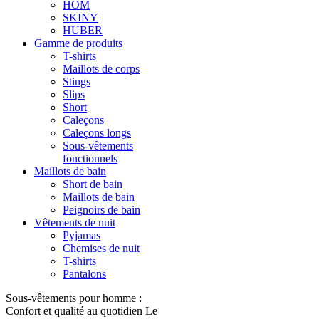
HOM
SKINY
HUBER
Gamme de produits
T-shirts
Maillots de corps
Stings
Slips
Short
Caleçons
Caleçons longs
Sous-vêtements
fonctionnels
Maillots de bain
Short de bain
Maillots de bain
Peignoirs de bain
Vêtements de nuit
Pyjamas
Chemises de nuit
T-shirts
Pantalons
Sous-vêtements pour homme :
Confort et qualité au quotidien Le