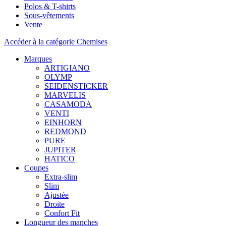
Polos & T-shirts
Sous-vêtements
Vente
Accéder à la catégorie Chemises
Marques
ARTIGIANO
OLYMP
SEIDENSTICKER
MARVELIS
CASAMODA
VENTI
EINHORN
REDMOND
PURE
JUPITER
HATICO
Coupes
Extra-slim
Slim
Ajustée
Droite
Confort Fit
Longueur des manches