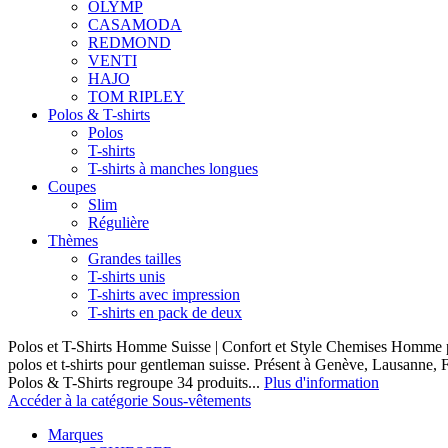
OLYMP
CASAMODA
REDMOND
VENTI
HAJO
TOM RIPLEY
Polos & T-shirts
Polos
T-shirts
T-shirts à manches longues
Coupes
Slim
Régulière
Thèmes
Grandes tailles
T-shirts unis
T-shirts avec impression
T-shirts en pack de deux
Polos et T-Shirts Homme Suisse | Confort et Style Chemises Homme p
polos et t-shirts pour gentleman suisse. Présent à Genève, Lausanne, F
Polos & T-Shirts regroupe 34 produits...
Plus d'information
Accéder à la catégorie Sous-vêtements
Marques