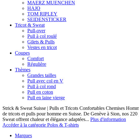
MAERZ MUENCHEN
HAJO
TOM RIPLEY
SEIDENSTICKER
Tricot & Sweat
Pull-over
Pull à col roulé
Gilets & Pulls
Vestes en tricot
Coupes
Comfort
Régulière
Thèmes
Grandes tailles
Pull avec col en V
Pull à col rond
Pull en coton
Pull en laine vierge
Strick & Sweat Suisse | Pulls et Tricots Confortables Chemises Homm
de tricots et pulls pour homme en Suisse. De Genève à Sion, nos 220
Sweat offrent chaleur et élégance adaptées...
Plus d'information
Accéder à la catégorie Polos & T-shirts
Marques