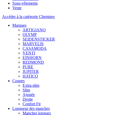
Sous-vêtements
Vente
Accéder à la catégorie Chemises
Marques
ARTIGIANO
OLYMP
SEIDENSTICKER
MARVELIS
CASAMODA
VENTI
EINHORN
REDMOND
PURE
JUPITER
HATICO
Coupes
Extra-slim
Slim
Ajustée
Droite
Confort Fit
Longueur des manches
Manches longues