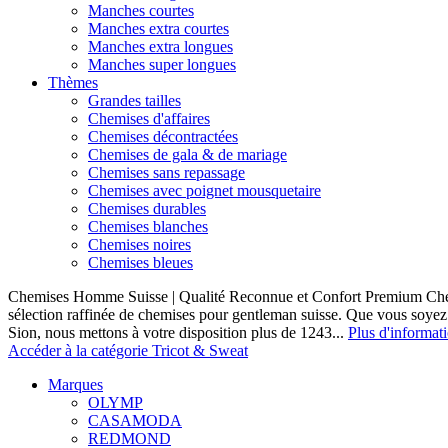
Manches courtes
Manches extra courtes
Manches extra longues
Manches super longues
Thèmes
Grandes tailles
Chemises d'affaires
Chemises décontractées
Chemises de gala & de mariage
Chemises sans repassage
Chemises avec poignet mousquetaire
Chemises durables
Chemises blanches
Chemises noires
Chemises bleues
Chemises Homme Suisse | Qualité Reconnue et Confort Premium C
sélection raffinée de chemises pour gentleman suisse. Que vous soye
Sion, nous mettons à votre disposition plus de 1243...
Plus d'informat
Accéder à la catégorie Tricot & Sweat
Marques
OLYMP
CASAMODA
REDMOND