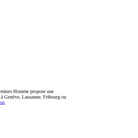
hemises Homme propose une
z à Genève, Lausanne, Fribourg ou
ion