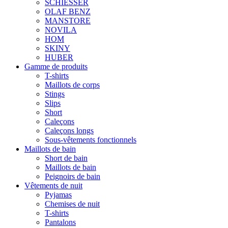
SCHIESSER
OLAF BENZ
MANSTORE
NOVILA
HOM
SKINY
HUBER
Gamme de produits
T-shirts
Maillots de corps
Stings
Slips
Short
Caleçons
Caleçons longs
Sous-vêtements fonctionnels
Maillots de bain
Short de bain
Maillots de bain
Peignoirs de bain
Vêtements de nuit
Pyjamas
Chemises de nuit
T-shirts
Pantalons