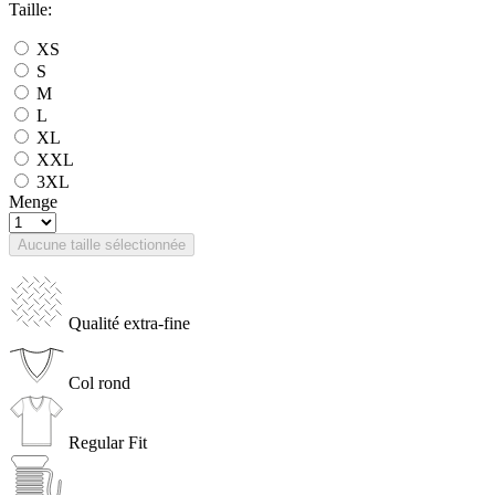
Taille:
XS
S
M
L
XL
XXL
3XL
Menge
Aucune taille sélectionnée
Qualité extra-fine
Col rond
Regular Fit