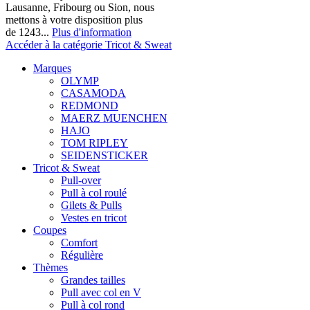
Lausanne, Fribourg ou Sion, nous
mettons à votre disposition plus
de 1243...
Plus d'information
Accéder à la catégorie Tricot & Sweat
Marques
OLYMP
CASAMODA
REDMOND
MAERZ MUENCHEN
HAJO
TOM RIPLEY
SEIDENSTICKER
Tricot & Sweat
Pull-over
Pull à col roulé
Gilets & Pulls
Vestes en tricot
Coupes
Comfort
Régulière
Thèmes
Grandes tailles
Pull avec col en V
Pull à col rond