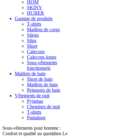
HOM
SKINY
HUBER
Gamme de produits
T-shirts
Maillots de corps
Stings
Slips
Short
Caleçons
Caleçons longs
Sous-vêtements
fonctionnels
Maillots de bain
Short de bain
Maillots de bain
Peignoirs de bain
Vêtements de nuit
Pyjamas
Chemises de nuit
T-shirts
Pantalons
Sous-vêtements pour homme :
Confort et qualité au quotidien Le