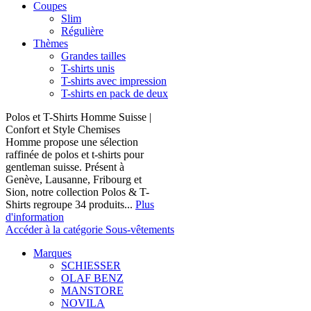
Coupes
Slim
Régulière
Thèmes
Grandes tailles
T-shirts unis
T-shirts avec impression
T-shirts en pack de deux
Polos et T-Shirts Homme Suisse |
Confort et Style Chemises
Homme propose une sélection
raffinée de polos et t-shirts pour
gentleman suisse. Présent à
Genève, Lausanne, Fribourg et
Sion, notre collection Polos & T-
Shirts regroupe 34 produits...
Plus
d'information
Accéder à la catégorie Sous-vêtements
Marques
SCHIESSER
OLAF BENZ
MANSTORE
NOVILA