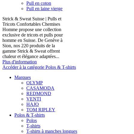
Pull en coton
Pull en laine vierge
Strick & Sweat Suisse | Pulls et
Tricots Confortables Chemises
Homme propose une collection
exclusive de tricots et pulls pour
homme en Suisse. De Genève à
Sion, nos 220 produits de la
gamme Strick & Sweat offrent
chaleur et élégance adaptées...
Plus d'information
Accéder à la catégorie Polos & T-shirts
Marques
OLYMP
CASAMODA
REDMOND
VENTI
HAJO
TOM RIPLEY
Polos & T-shirts
Polos
T-shirts
T-shirts à manches longues