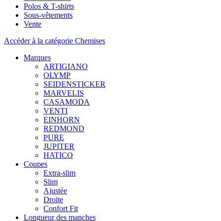
Polos & T-shirts
Sous-vêtements
Vente
Accéder à la catégorie Chemises
Marques
ARTIGIANO
OLYMP
SEIDENSTICKER
MARVELIS
CASAMODA
VENTI
EINHORN
REDMOND
PURE
JUPITER
HATICO
Coupes
Extra-slim
Slim
Ajustée
Droite
Confort Fit
Longueur des manches