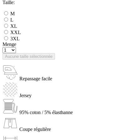
Taille:
M
L
XL
XXL
3XL
Menge
Aucune taille sélectionnée
Repassage facile
Jersey
95% coton / 5% élasthanne
Coupe régulière