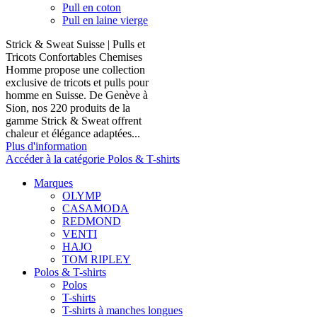
Pull en coton
Pull en laine vierge
Strick & Sweat Suisse | Pulls et
Tricots Confortables Chemises
Homme propose une collection
exclusive de tricots et pulls pour
homme en Suisse. De Genève à
Sion, nos 220 produits de la
gamme Strick & Sweat offrent
chaleur et élégance adaptées...
Plus d'information
Accéder à la catégorie Polos & T-shirts
Marques
OLYMP
CASAMODA
REDMOND
VENTI
HAJO
TOM RIPLEY
Polos & T-shirts
Polos
T-shirts
T-shirts à manches longues