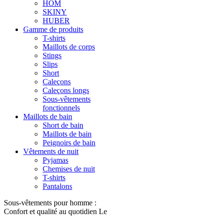
HOM
SKINY
HUBER
Gamme de produits
T-shirts
Maillots de corps
Stings
Slips
Short
Caleçons
Caleçons longs
Sous-vêtements
fonctionnels
Maillots de bain
Short de bain
Maillots de bain
Peignoirs de bain
Vêtements de nuit
Pyjamas
Chemises de nuit
T-shirts
Pantalons
Sous-vêtements pour homme :
Confort et qualité au quotidien Le