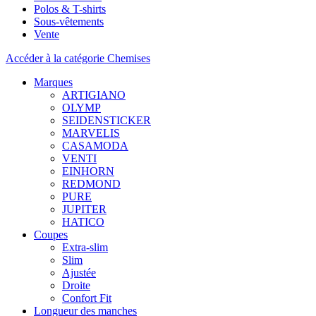
Polos & T-shirts
Sous-vêtements
Vente
Accéder à la catégorie Chemises
Marques
ARTIGIANO
OLYMP
SEIDENSTICKER
MARVELIS
CASAMODA
VENTI
EINHORN
REDMOND
PURE
JUPITER
HATICO
Coupes
Extra-slim
Slim
Ajustée
Droite
Confort Fit
Longueur des manches