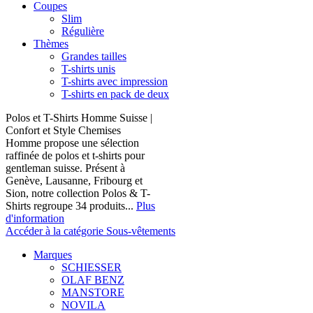
Coupes
Slim
Régulière
Thèmes
Grandes tailles
T-shirts unis
T-shirts avec impression
T-shirts en pack de deux
Polos et T-Shirts Homme Suisse |
Confort et Style Chemises
Homme propose une sélection
raffinée de polos et t-shirts pour
gentleman suisse. Présent à
Genève, Lausanne, Fribourg et
Sion, notre collection Polos & T-
Shirts regroupe 34 produits...
Plus
d'information
Accéder à la catégorie Sous-vêtements
Marques
SCHIESSER
OLAF BENZ
MANSTORE
NOVILA