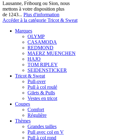
Lausanne, Fribourg ou Sion, nous
mettons à votre disposition plus
de 1243...
Plus d'information
Accéder à la catégorie Tricot & Sweat
Marques
OLYMP
CASAMODA
REDMOND
MAERZ MUENCHEN
HAJO
TOM RIPLEY
SEIDENSTICKER
Tricot & Sweat
Pull-over
Pull à col roulé
Gilets & Pulls
Vestes en tricot
Coupes
Comfort
Régulière
Thèmes
Grandes tailles
Pull avec col en V
Pull à col rond