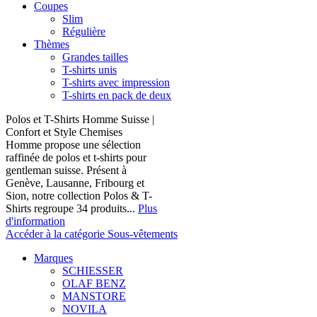
Coupes
Slim
Régulière
Thèmes
Grandes tailles
T-shirts unis
T-shirts avec impression
T-shirts en pack de deux
Polos et T-Shirts Homme Suisse |
Confort et Style Chemises
Homme propose une sélection
raffinée de polos et t-shirts pour
gentleman suisse. Présent à
Genève, Lausanne, Fribourg et
Sion, notre collection Polos & T-
Shirts regroupe 34 produits...
Plus
d'information
Accéder à la catégorie Sous-vêtements
Marques
SCHIESSER
OLAF BENZ
MANSTORE
NOVILA