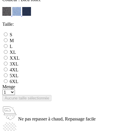
Taille:
S
M
L
XL
XXL
3XL
4XL
5XL
6XL
Menge
Aucune taille sélectionnée
Ne pas repasser à chaud, Repassage facile