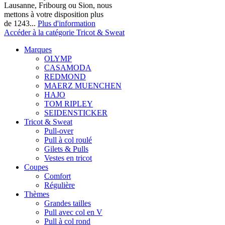
Lausanne, Fribourg ou Sion, nous
mettons à votre disposition plus
de 1243...
Plus d'information
Accéder à la catégorie Tricot & Sweat
Marques
OLYMP
CASAMODA
REDMOND
MAERZ MUENCHEN
HAJO
TOM RIPLEY
SEIDENSTICKER
Tricot & Sweat
Pull-over
Pull à col roulé
Gilets & Pulls
Vestes en tricot
Coupes
Comfort
Régulière
Thèmes
Grandes tailles
Pull avec col en V
Pull à col rond