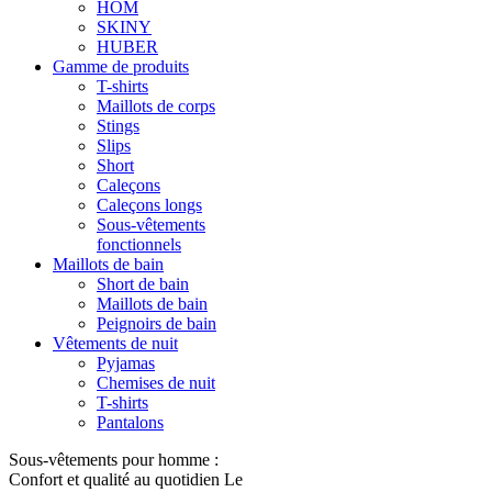
HOM
SKINY
HUBER
Gamme de produits
T-shirts
Maillots de corps
Stings
Slips
Short
Caleçons
Caleçons longs
Sous-vêtements
fonctionnels
Maillots de bain
Short de bain
Maillots de bain
Peignoirs de bain
Vêtements de nuit
Pyjamas
Chemises de nuit
T-shirts
Pantalons
Sous-vêtements pour homme :
Confort et qualité au quotidien Le