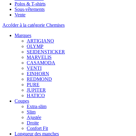
Polos & T-shirts
Sous-vêtements
Vente
Accéder à la catégorie Chemises
Marques
ARTIGIANO
OLYMP
SEIDENSTICKER
MARVELIS
CASAMODA
VENTI
EINHORN
REDMOND
PURE
JUPITER
HATICO
Coupes
Extra-slim
Slim
Ajustée
Droite
Confort Fit
Longueur des manches