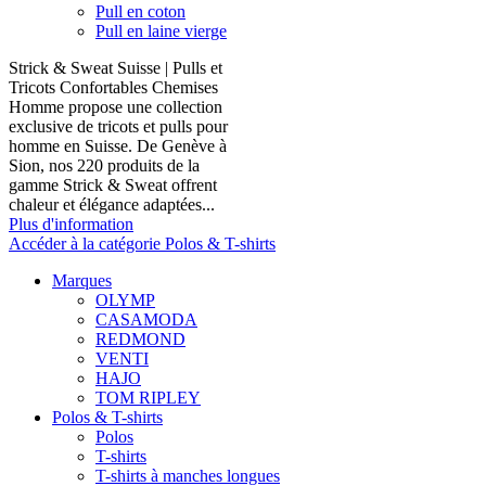
Pull en coton
Pull en laine vierge
Strick & Sweat Suisse | Pulls et
Tricots Confortables Chemises
Homme propose une collection
exclusive de tricots et pulls pour
homme en Suisse. De Genève à
Sion, nos 220 produits de la
gamme Strick & Sweat offrent
chaleur et élégance adaptées...
Plus d'information
Accéder à la catégorie Polos & T-shirts
Marques
OLYMP
CASAMODA
REDMOND
VENTI
HAJO
TOM RIPLEY
Polos & T-shirts
Polos
T-shirts
T-shirts à manches longues