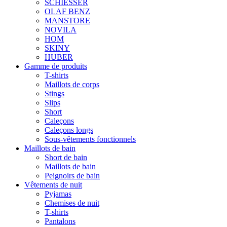
SCHIESSER
OLAF BENZ
MANSTORE
NOVILA
HOM
SKINY
HUBER
Gamme de produits
T-shirts
Maillots de corps
Stings
Slips
Short
Caleçons
Caleçons longs
Sous-vêtements fonctionnels
Maillots de bain
Short de bain
Maillots de bain
Peignoirs de bain
Vêtements de nuit
Pyjamas
Chemises de nuit
T-shirts
Pantalons