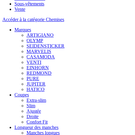
Sous-vêtements
Vente
Accéder à la catégorie Chemises
Marques
ARTIGIANO
OLYMP
SEIDENSTICKER
MARVELIS
CASAMODA
VENTI
EINHORN
REDMOND
PURE
JUPITER
HATICO
Coupes
Extra-slim
Slim
Ajustée
Droite
Confort Fit
Longueur des manches
Manches longues