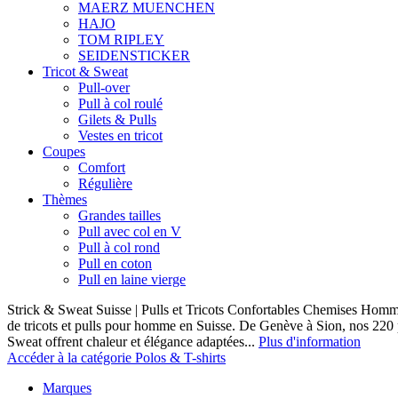
MAERZ MUENCHEN
HAJO
TOM RIPLEY
SEIDENSTICKER
Tricot & Sweat
Pull-over
Pull à col roulé
Gilets & Pulls
Vestes en tricot
Coupes
Comfort
Régulière
Thèmes
Grandes tailles
Pull avec col en V
Pull à col rond
Pull en coton
Pull en laine vierge
Strick & Sweat Suisse | Pulls et Tricots Confortables Chemises Homm
de tricots et pulls pour homme en Suisse. De Genève à Sion, nos 220
Sweat offrent chaleur et élégance adaptées...
Plus d'information
Accéder à la catégorie Polos & T-shirts
Marques