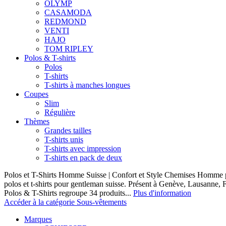
OLYMP
CASAMODA
REDMOND
VENTI
HAJO
TOM RIPLEY
Polos & T-shirts
Polos
T-shirts
T-shirts à manches longues
Coupes
Slim
Régulière
Thèmes
Grandes tailles
T-shirts unis
T-shirts avec impression
T-shirts en pack de deux
Polos et T-Shirts Homme Suisse | Confort et Style Chemises Homme p
polos et t-shirts pour gentleman suisse. Présent à Genève, Lausanne, F
Polos & T-Shirts regroupe 34 produits...
Plus d'information
Accéder à la catégorie Sous-vêtements
Marques