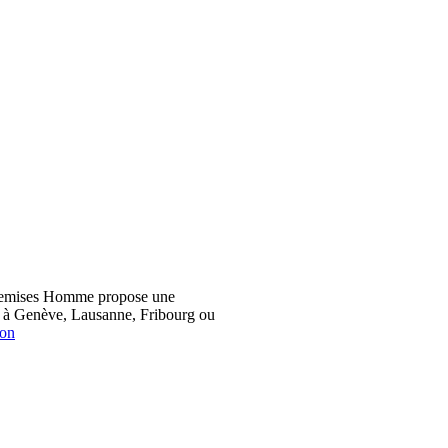
hemises Homme propose une
z à Genève, Lausanne, Fribourg ou
ion