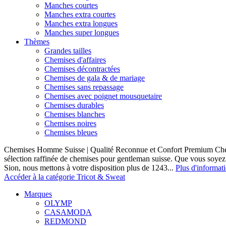
Manches courtes
Manches extra courtes
Manches extra longues
Manches super longues
Thèmes
Grandes tailles
Chemises d'affaires
Chemises décontractées
Chemises de gala & de mariage
Chemises sans repassage
Chemises avec poignet mousquetaire
Chemises durables
Chemises blanches
Chemises noires
Chemises bleues
Chemises Homme Suisse | Qualité Reconnue et Confort Premium C
sélection raffinée de chemises pour gentleman suisse. Que vous soye
Sion, nous mettons à votre disposition plus de 1243...
Plus d'informat
Accéder à la catégorie Tricot & Sweat
Marques
OLYMP
CASAMODA
REDMOND