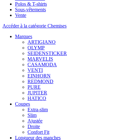
Polos & T-shirts
Sous-vêtements
Vente
Accéder à la catégorie Chemises
Marques
ARTIGIANO
OLYMP
SEIDENSTICKER
MARVELIS
CASAMODA
VENTI
EINHORN
REDMOND
PURE
JUPITER
HATICO
Coupes
Extra-slim
Slim
Ajustée
Droite
Confort Fit
Longueur des manches