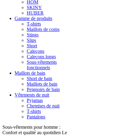
HOM
SKINY
HUBER
Gamme de produits
T-shirts
Maillots de corps
Stings
Slips
Short
Caleçons
Caleçons longs
Sous-vêtements
fonctionnels
Maillots de bain
Short de bain
Maillots de bain
Peignoirs de bain
Vêtements de nuit
Pyjamas
Chemises de nuit
T-shirts
Pantalons
Sous-vêtements pour homme :
Confort et qualité au quotidien Le