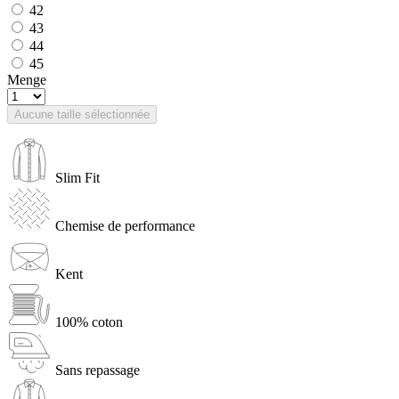
42
43
44
45
Menge
Aucune taille sélectionnée
Slim Fit
Chemise de performance
Kent
100% coton
Sans repassage