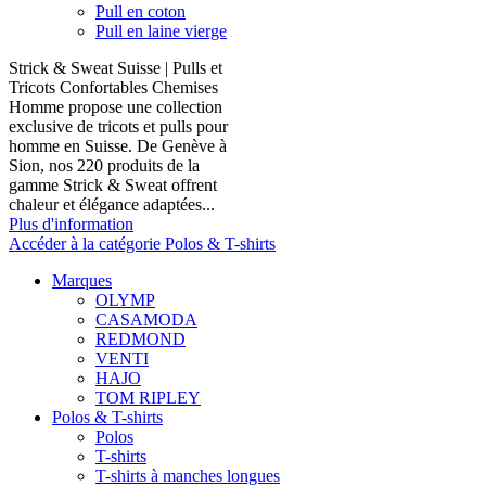
Pull en coton
Pull en laine vierge
Strick & Sweat Suisse | Pulls et
Tricots Confortables Chemises
Homme propose une collection
exclusive de tricots et pulls pour
homme en Suisse. De Genève à
Sion, nos 220 produits de la
gamme Strick & Sweat offrent
chaleur et élégance adaptées...
Plus d'information
Accéder à la catégorie Polos & T-shirts
Marques
OLYMP
CASAMODA
REDMOND
VENTI
HAJO
TOM RIPLEY
Polos & T-shirts
Polos
T-shirts
T-shirts à manches longues