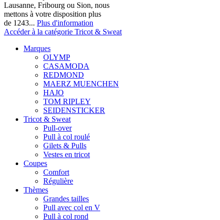
Lausanne, Fribourg ou Sion, nous
mettons à votre disposition plus
de 1243...
Plus d'information
Accéder à la catégorie Tricot & Sweat
Marques
OLYMP
CASAMODA
REDMOND
MAERZ MUENCHEN
HAJO
TOM RIPLEY
SEIDENSTICKER
Tricot & Sweat
Pull-over
Pull à col roulé
Gilets & Pulls
Vestes en tricot
Coupes
Comfort
Régulière
Thèmes
Grandes tailles
Pull avec col en V
Pull à col rond