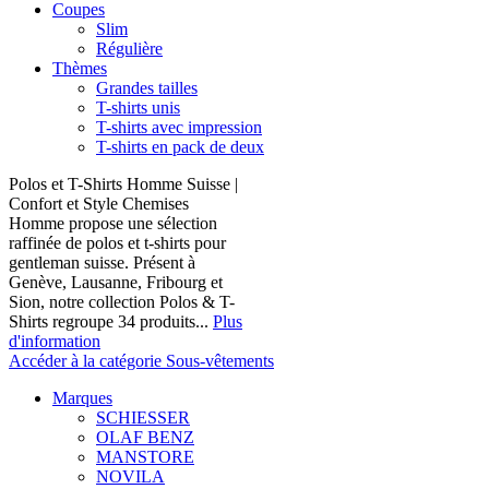
Coupes
Slim
Régulière
Thèmes
Grandes tailles
T-shirts unis
T-shirts avec impression
T-shirts en pack de deux
Polos et T-Shirts Homme Suisse |
Confort et Style Chemises
Homme propose une sélection
raffinée de polos et t-shirts pour
gentleman suisse. Présent à
Genève, Lausanne, Fribourg et
Sion, notre collection Polos & T-
Shirts regroupe 34 produits...
Plus
d'information
Accéder à la catégorie Sous-vêtements
Marques
SCHIESSER
OLAF BENZ
MANSTORE
NOVILA