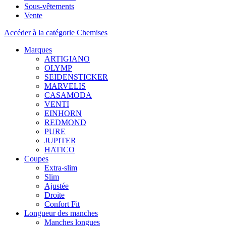
Sous-vêtements
Vente
Accéder à la catégorie Chemises
Marques
ARTIGIANO
OLYMP
SEIDENSTICKER
MARVELIS
CASAMODA
VENTI
EINHORN
REDMOND
PURE
JUPITER
HATICO
Coupes
Extra-slim
Slim
Ajustée
Droite
Confort Fit
Longueur des manches
Manches longues