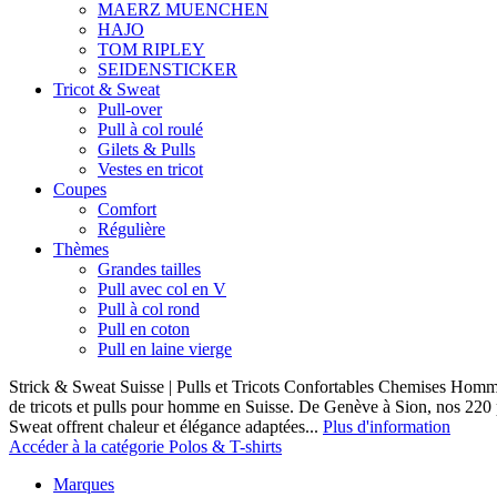
MAERZ MUENCHEN
HAJO
TOM RIPLEY
SEIDENSTICKER
Tricot & Sweat
Pull-over
Pull à col roulé
Gilets & Pulls
Vestes en tricot
Coupes
Comfort
Régulière
Thèmes
Grandes tailles
Pull avec col en V
Pull à col rond
Pull en coton
Pull en laine vierge
Strick & Sweat Suisse | Pulls et Tricots Confortables Chemises Homm
de tricots et pulls pour homme en Suisse. De Genève à Sion, nos 220
Sweat offrent chaleur et élégance adaptées...
Plus d'information
Accéder à la catégorie Polos & T-shirts
Marques