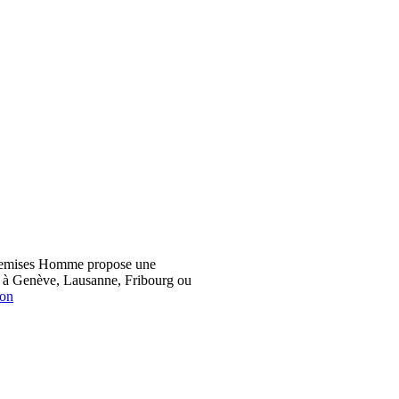
hemises Homme propose une
z à Genève, Lausanne, Fribourg ou
ion