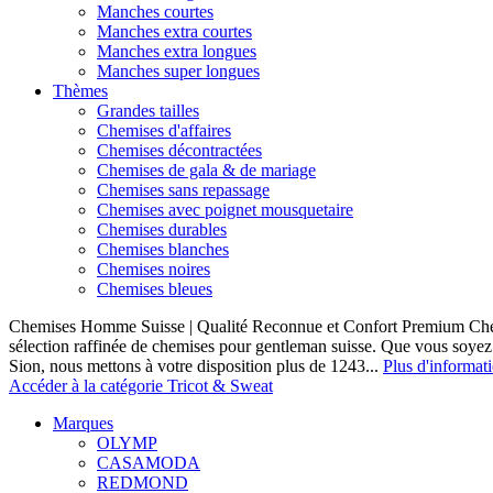
Manches courtes
Manches extra courtes
Manches extra longues
Manches super longues
Thèmes
Grandes tailles
Chemises d'affaires
Chemises décontractées
Chemises de gala & de mariage
Chemises sans repassage
Chemises avec poignet mousquetaire
Chemises durables
Chemises blanches
Chemises noires
Chemises bleues
Chemises Homme Suisse | Qualité Reconnue et Confort Premium C
sélection raffinée de chemises pour gentleman suisse. Que vous soye
Sion, nous mettons à votre disposition plus de 1243...
Plus d'informat
Accéder à la catégorie Tricot & Sweat
Marques
OLYMP
CASAMODA
REDMOND