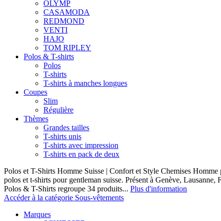
OLYMP
CASAMODA
REDMOND
VENTI
HAJO
TOM RIPLEY
Polos & T-shirts
Polos
T-shirts
T-shirts à manches longues
Coupes
Slim
Régulière
Thèmes
Grandes tailles
T-shirts unis
T-shirts avec impression
T-shirts en pack de deux
Polos et T-Shirts Homme Suisse | Confort et Style Chemises Homme p
polos et t-shirts pour gentleman suisse. Présent à Genève, Lausanne, F
Polos & T-Shirts regroupe 34 produits...
Plus d'information
Accéder à la catégorie Sous-vêtements
Marques