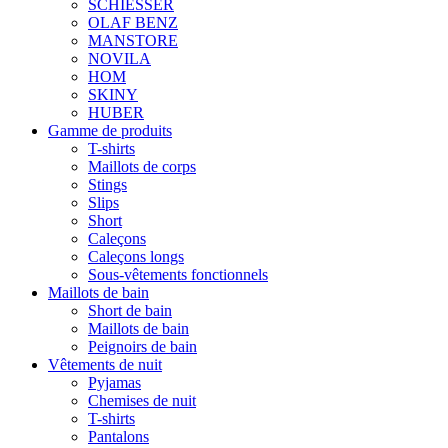
SCHIESSER
OLAF BENZ
MANSTORE
NOVILA
HOM
SKINY
HUBER
Gamme de produits
T-shirts
Maillots de corps
Stings
Slips
Short
Caleçons
Caleçons longs
Sous-vêtements fonctionnels
Maillots de bain
Short de bain
Maillots de bain
Peignoirs de bain
Vêtements de nuit
Pyjamas
Chemises de nuit
T-shirts
Pantalons