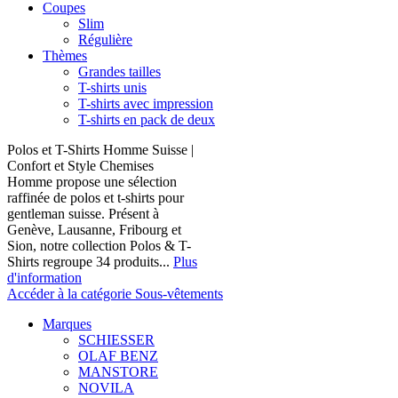
Coupes
Slim
Régulière
Thèmes
Grandes tailles
T-shirts unis
T-shirts avec impression
T-shirts en pack de deux
Polos et T-Shirts Homme Suisse |
Confort et Style Chemises
Homme propose une sélection
raffinée de polos et t-shirts pour
gentleman suisse. Présent à
Genève, Lausanne, Fribourg et
Sion, notre collection Polos & T-
Shirts regroupe 34 produits...
Plus
d'information
Accéder à la catégorie Sous-vêtements
Marques
SCHIESSER
OLAF BENZ
MANSTORE
NOVILA