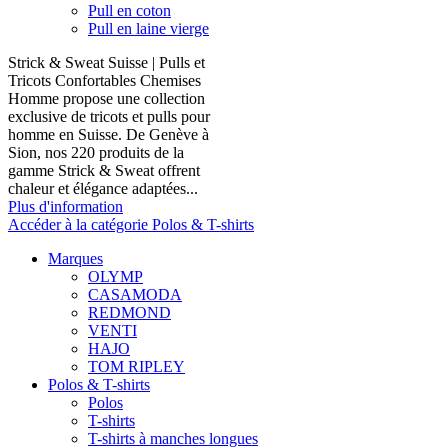
Pull en coton
Pull en laine vierge
Strick & Sweat Suisse | Pulls et
Tricots Confortables Chemises
Homme propose une collection
exclusive de tricots et pulls pour
homme en Suisse. De Genève à
Sion, nos 220 produits de la
gamme Strick & Sweat offrent
chaleur et élégance adaptées...
Plus d'information
Accéder à la catégorie Polos & T-shirts
Marques
OLYMP
CASAMODA
REDMOND
VENTI
HAJO
TOM RIPLEY
Polos & T-shirts
Polos
T-shirts
T-shirts à manches longues