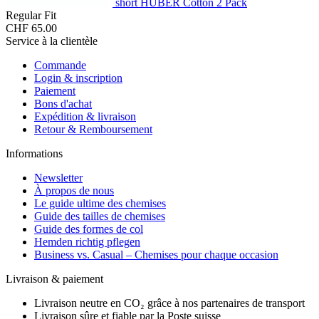
short HUBER Cotton 2 Pack
Regular Fit
CHF 65.00
Service à la clientèle
Commande
Login & inscription
Paiement
Bons d'achat
Expédition & livraison
Retour & Remboursement
Informations
Newsletter
À propos de nous
Le guide ultime des chemises
Guide des tailles de chemises
Guide des formes de col
Hemden richtig pflegen
Business vs. Casual – Chemises pour chaque occasion
Livraison & paiement
Livraison neutre en CO₂ grâce à nos partenaires de transport
Livraison sûre et fiable par la Poste suisse