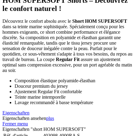
HOM SUPERSOFT Shorts – Découvrez
le confort naturel !
Découvrez le confort absolu avec le
Short HOM SUPERSOFT
dans sa teinte marine sophistiquée. Spécialement conçu pour les
hommes exigeants, ce short combine performance et élégance
discrète. Sa composition en polyamide et élasthan garantit une
élasticité remarquable, tandis que le tissu jersey procure une
sensation de douceur inégalée contre la peau. Parfait pour le
quotidien, ce sous-vêtement s'adapte à tous vos besoins, du repos au
travail de bureau. La coupe
Regular Fit
assure un ajustement
optimal sans compression excessive, pour un port agréable du matin
au soir.
Composition élastique polyamide-élasthan
Douceur premium du jersey
Ajustement Regular Fit confortable
Teinte marine intemporelle
Lavage recommandé à basse température
Eigenschaften
Eigenschaften ansehen
plus
Fermer menu
Eigenschaften "short HOM SUPERSOFT"
Réf. d'article
403098-4000RA.S