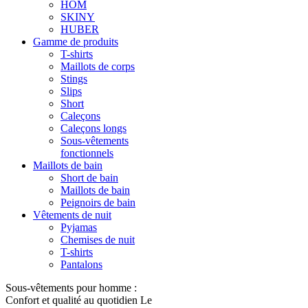
HOM
SKINY
HUBER
Gamme de produits
T-shirts
Maillots de corps
Stings
Slips
Short
Caleçons
Caleçons longs
Sous-vêtements
fonctionnels
Maillots de bain
Short de bain
Maillots de bain
Peignoirs de bain
Vêtements de nuit
Pyjamas
Chemises de nuit
T-shirts
Pantalons
Sous-vêtements pour homme :
Confort et qualité au quotidien Le