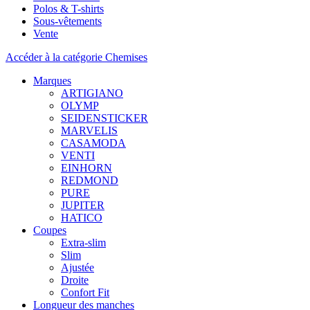
Polos & T-shirts
Sous-vêtements
Vente
Accéder à la catégorie Chemises
Marques
ARTIGIANO
OLYMP
SEIDENSTICKER
MARVELIS
CASAMODA
VENTI
EINHORN
REDMOND
PURE
JUPITER
HATICO
Coupes
Extra-slim
Slim
Ajustée
Droite
Confort Fit
Longueur des manches