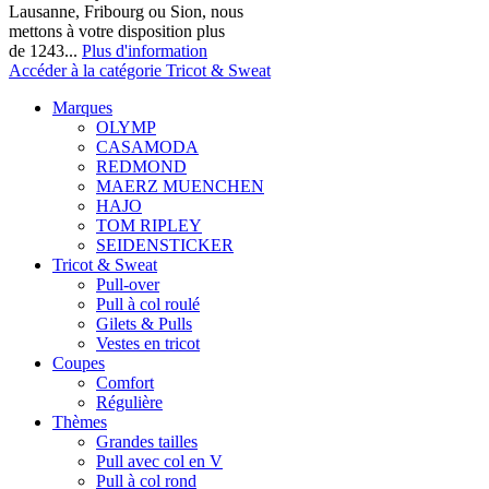
Lausanne, Fribourg ou Sion, nous
mettons à votre disposition plus
de 1243...
Plus d'information
Accéder à la catégorie Tricot & Sweat
Marques
OLYMP
CASAMODA
REDMOND
MAERZ MUENCHEN
HAJO
TOM RIPLEY
SEIDENSTICKER
Tricot & Sweat
Pull-over
Pull à col roulé
Gilets & Pulls
Vestes en tricot
Coupes
Comfort
Régulière
Thèmes
Grandes tailles
Pull avec col en V
Pull à col rond