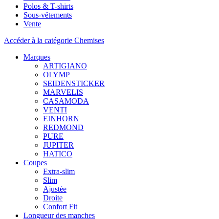
Polos & T-shirts
Sous-vêtements
Vente
Accéder à la catégorie Chemises
Marques
ARTIGIANO
OLYMP
SEIDENSTICKER
MARVELIS
CASAMODA
VENTI
EINHORN
REDMOND
PURE
JUPITER
HATICO
Coupes
Extra-slim
Slim
Ajustée
Droite
Confort Fit
Longueur des manches