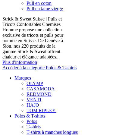
Pull en coton
Pull en laine vierge
Strick & Sweat Suisse | Pulls et
Tricots Confortables Chemises
Homme propose une collection
exclusive de tricots et pulls pour
homme en Suisse. De Genève à
Sion, nos 220 produits de la
gamme Strick & Sweat offrent
chaleur et élégance adaptées...
Plus d'information
Accéder à la catégorie Polos & T-shirts
Marques
OLYMP
CASAMODA
REDMOND
VENTI
HAJO
TOM RIPLEY
Polos & T-shirts
Polos
T-shirts
T-shirts à manches longues