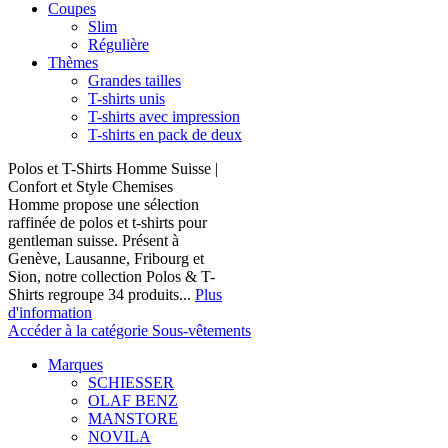
Coupes
Slim
Régulière
Thèmes
Grandes tailles
T-shirts unis
T-shirts avec impression
T-shirts en pack de deux
Polos et T-Shirts Homme Suisse |
Confort et Style Chemises
Homme propose une sélection
raffinée de polos et t-shirts pour
gentleman suisse. Présent à
Genève, Lausanne, Fribourg et
Sion, notre collection Polos & T-
Shirts regroupe 34 produits...
Plus
d'information
Accéder à la catégorie Sous-vêtements
Marques
SCHIESSER
OLAF BENZ
MANSTORE
NOVILA