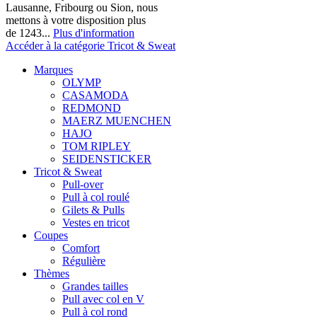
Lausanne, Fribourg ou Sion, nous
mettons à votre disposition plus
de 1243...
Plus d'information
Accéder à la catégorie Tricot & Sweat
Marques
OLYMP
CASAMODA
REDMOND
MAERZ MUENCHEN
HAJO
TOM RIPLEY
SEIDENSTICKER
Tricot & Sweat
Pull-over
Pull à col roulé
Gilets & Pulls
Vestes en tricot
Coupes
Comfort
Régulière
Thèmes
Grandes tailles
Pull avec col en V
Pull à col rond