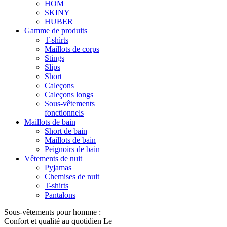
HOM
SKINY
HUBER
Gamme de produits
T-shirts
Maillots de corps
Stings
Slips
Short
Caleçons
Caleçons longs
Sous-vêtements
fonctionnels
Maillots de bain
Short de bain
Maillots de bain
Peignoirs de bain
Vêtements de nuit
Pyjamas
Chemises de nuit
T-shirts
Pantalons
Sous-vêtements pour homme :
Confort et qualité au quotidien Le