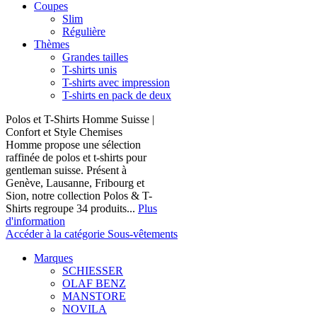
Coupes
Slim
Régulière
Thèmes
Grandes tailles
T-shirts unis
T-shirts avec impression
T-shirts en pack de deux
Polos et T-Shirts Homme Suisse |
Confort et Style Chemises
Homme propose une sélection
raffinée de polos et t-shirts pour
gentleman suisse. Présent à
Genève, Lausanne, Fribourg et
Sion, notre collection Polos & T-
Shirts regroupe 34 produits...
Plus
d'information
Accéder à la catégorie Sous-vêtements
Marques
SCHIESSER
OLAF BENZ
MANSTORE
NOVILA