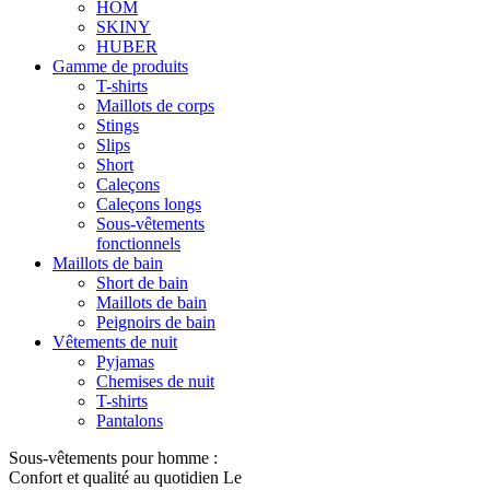
HOM
SKINY
HUBER
Gamme de produits
T-shirts
Maillots de corps
Stings
Slips
Short
Caleçons
Caleçons longs
Sous-vêtements
fonctionnels
Maillots de bain
Short de bain
Maillots de bain
Peignoirs de bain
Vêtements de nuit
Pyjamas
Chemises de nuit
T-shirts
Pantalons
Sous-vêtements pour homme :
Confort et qualité au quotidien Le