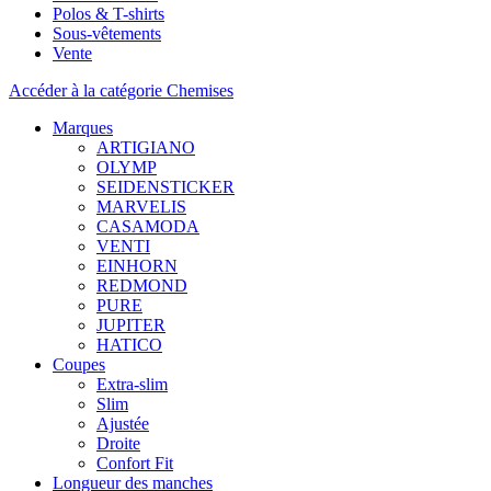
Polos & T-shirts
Sous-vêtements
Vente
Accéder à la catégorie Chemises
Marques
ARTIGIANO
OLYMP
SEIDENSTICKER
MARVELIS
CASAMODA
VENTI
EINHORN
REDMOND
PURE
JUPITER
HATICO
Coupes
Extra-slim
Slim
Ajustée
Droite
Confort Fit
Longueur des manches