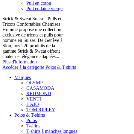
Pull en coton
Pull en laine vierge
Strick & Sweat Suisse | Pulls et
Tricots Confortables Chemises
Homme propose une collection
exclusive de tricots et pulls pour
homme en Suisse. De Genève à
Sion, nos 220 produits de la
gamme Strick & Sweat offrent
chaleur et élégance adaptées...
Plus d'information
Accéder à la catégorie Polos & T-shirts
Marques
OLYMP
CASAMODA
REDMOND
VENTI
HAJO
TOM RIPLEY
Polos & T-shirts
Polos
T-shirts
T-shirts à manches longues