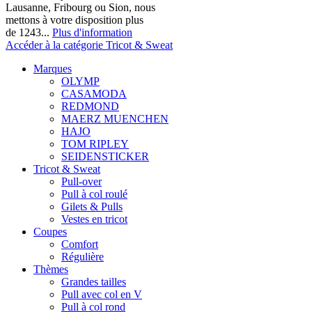
Lausanne, Fribourg ou Sion, nous
mettons à votre disposition plus
de 1243...
Plus d'information
Accéder à la catégorie Tricot & Sweat
Marques
OLYMP
CASAMODA
REDMOND
MAERZ MUENCHEN
HAJO
TOM RIPLEY
SEIDENSTICKER
Tricot & Sweat
Pull-over
Pull à col roulé
Gilets & Pulls
Vestes en tricot
Coupes
Comfort
Régulière
Thèmes
Grandes tailles
Pull avec col en V
Pull à col rond