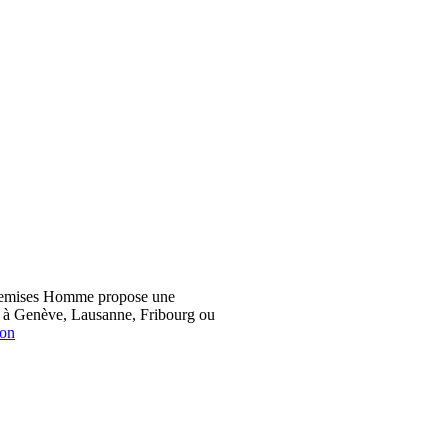
hemises Homme propose une
z à Genève, Lausanne, Fribourg ou
ion