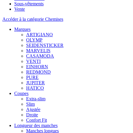
Sous-vêtements
Vente
Accéder à la catégorie Chemises
Marques
ARTIGIANO
OLYMP
SEIDENSTICKER
MARVELIS
CASAMODA
VENTI
EINHORN
REDMOND
PURE
JUPITER
HATICO
Coupes
Extra-slim
Slim
Ajustée
Droite
Confort Fit
Longueur des manches
Manches longues