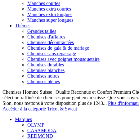
Manches courtes
Manches extra courtes
Manches extra longues
Manches super longues
Thèmes
Grandes tailles
Chemises d'affaires
Chemises décontractées
Chemises de gala & de mariage
Chemises sans repassage
Chemises avec poignet mousquetaire
Chemises durables
Chemises blanches
Chemises noires
Chemises bleues
Chemises Homme Suisse | Qualité Reconnue et Confort Premium C
sélection raffinée de chemises pour gentleman suisse. Que vous soye
Sion, nous mettons à votre disposition plus de 1243...
Plus d'informat
Accéder à la catégorie Tricot & Sweat
Marques
OLYMP
CASAMODA
REDMOND