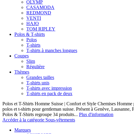
OLYMP
CASAMODA
REDMOND
VENTI
HAJO
TOM RIPLEY
Polos & T-shirts
Polos
T-shirts
T-shirts à manches longues
Coupes
Slim
Régulière
Thèmes
Grandes tailles
T-shirts unis
T-shirts avec impression
T-shirts en pack de deux
Polos et T-Shirts Homme Suisse | Confort et Style Chemises Homme p
polos et t-shirts pour gentleman suisse. Présent à Genève, Lausanne, F
Polos & T-Shirts regroupe 34 produits...
Plus d'information
Accéder à la catégorie Sous-vêtements
Marques