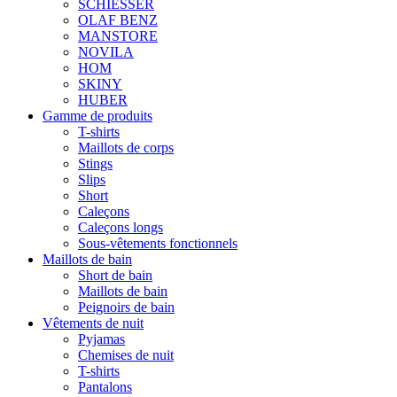
SCHIESSER
OLAF BENZ
MANSTORE
NOVILA
HOM
SKINY
HUBER
Gamme de produits
T-shirts
Maillots de corps
Stings
Slips
Short
Caleçons
Caleçons longs
Sous-vêtements fonctionnels
Maillots de bain
Short de bain
Maillots de bain
Peignoirs de bain
Vêtements de nuit
Pyjamas
Chemises de nuit
T-shirts
Pantalons