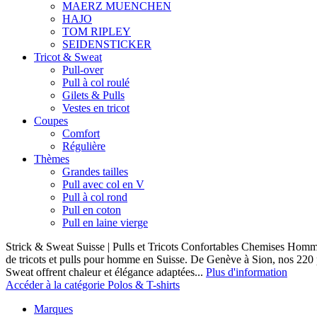
MAERZ MUENCHEN
HAJO
TOM RIPLEY
SEIDENSTICKER
Tricot & Sweat
Pull-over
Pull à col roulé
Gilets & Pulls
Vestes en tricot
Coupes
Comfort
Régulière
Thèmes
Grandes tailles
Pull avec col en V
Pull à col rond
Pull en coton
Pull en laine vierge
Strick & Sweat Suisse | Pulls et Tricots Confortables Chemises Homm
de tricots et pulls pour homme en Suisse. De Genève à Sion, nos 220
Sweat offrent chaleur et élégance adaptées...
Plus d'information
Accéder à la catégorie Polos & T-shirts
Marques