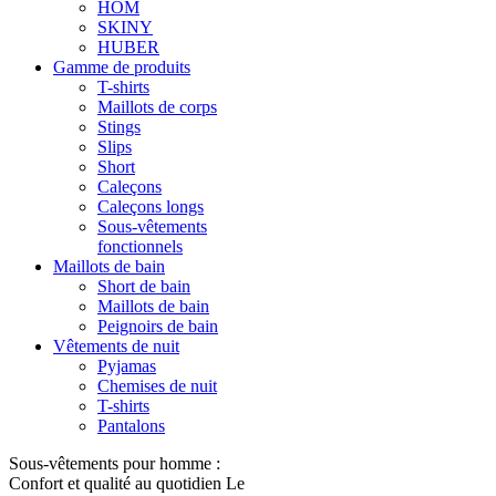
HOM
SKINY
HUBER
Gamme de produits
T-shirts
Maillots de corps
Stings
Slips
Short
Caleçons
Caleçons longs
Sous-vêtements
fonctionnels
Maillots de bain
Short de bain
Maillots de bain
Peignoirs de bain
Vêtements de nuit
Pyjamas
Chemises de nuit
T-shirts
Pantalons
Sous-vêtements pour homme :
Confort et qualité au quotidien Le