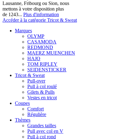
Lausanne, Fribourg ou Sion, nous
mettons à votre disposition plus
de 1243...
Plus d'information
Accéder à la catégorie Tricot & Sweat
Marques
OLYMP
CASAMODA
REDMOND
MAERZ MUENCHEN
HAJO
TOM RIPLEY
SEIDENSTICKER
Tricot & Sweat
Pull-over
Pull à col roulé
Gilets & Pulls
Vestes en tricot
Coupes
Comfort
Régulière
Thèmes
Grandes tailles
Pull avec col en V
Pull à col rond