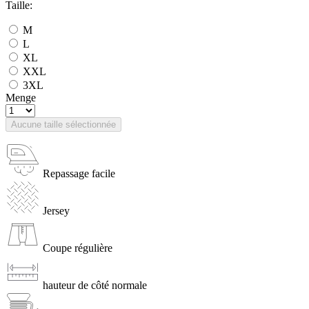
Taille:
M
L
XL
XXL
3XL
Menge
Aucune taille sélectionnée
Repassage facile
Jersey
Coupe régulière
hauteur de côté normale