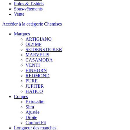
Polos & T-shirts
Sous-vêtements
Vente
Accéder à la catégorie Chemises
Marques
ARTIGIANO
OLYMP
SEIDENSTICKER
MARVELIS
CASAMODA
VENTI
EINHORN
REDMOND
PURE
JUPITER
HATICO
Coupes
Extra-slim
Slim
Ajustée
Droite
Confort Fit
Longueur des manches