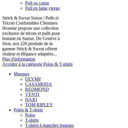
Pull en coton
Pull en laine vierge
Strick & Sweat Suisse | Pulls et
Tricots Confortables Chemises
Homme propose une collection
exclusive de tricots et pulls pour
homme en Suisse. De Genève à
Sion, nos 220 produits de la
gamme Strick & Sweat offrent
chaleur et élégance adaptées...
Plus d'information
Accéder à la catégorie Polos & T-shirts
Marques
OLYMP
CASAMODA
REDMOND
VENTI
HAJO
TOM RIPLEY
Polos & T-shirts
Polos
T-shirts
T-shirts à manches longues