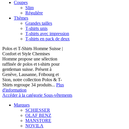
Coupes
Slim
Régulière
Thèmes
Grandes tailles
T-shirts unis
T-shirts avec impression
T-shirts en pack de deux
Polos et T-Shirts Homme Suisse |
Confort et Style Chemises
Homme propose une sélection
raffinée de polos et t-shirts pour
gentleman suisse. Présent à
Genève, Lausanne, Fribourg et
Sion, notre collection Polos & T-
Shirts regroupe 34 produits...
Plus
d'information
Accéder à la catégorie Sous-vêtements
Marques
SCHIESSER
OLAF BENZ
MANSTORE
NOVILA