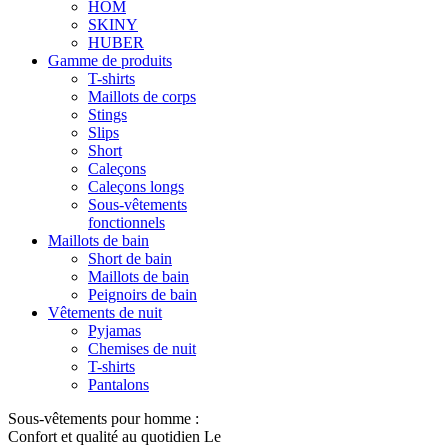
HOM
SKINY
HUBER
Gamme de produits
T-shirts
Maillots de corps
Stings
Slips
Short
Caleçons
Caleçons longs
Sous-vêtements
fonctionnels
Maillots de bain
Short de bain
Maillots de bain
Peignoirs de bain
Vêtements de nuit
Pyjamas
Chemises de nuit
T-shirts
Pantalons
Sous-vêtements pour homme :
Confort et qualité au quotidien Le