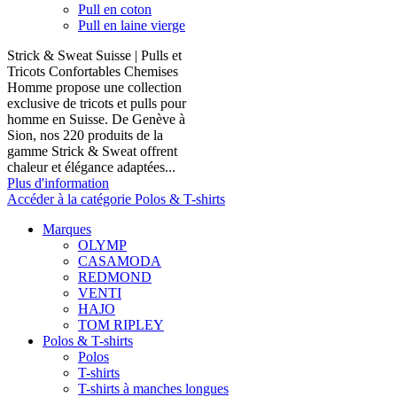
Pull en coton
Pull en laine vierge
Strick & Sweat Suisse | Pulls et
Tricots Confortables Chemises
Homme propose une collection
exclusive de tricots et pulls pour
homme en Suisse. De Genève à
Sion, nos 220 produits de la
gamme Strick & Sweat offrent
chaleur et élégance adaptées...
Plus d'information
Accéder à la catégorie Polos & T-shirts
Marques
OLYMP
CASAMODA
REDMOND
VENTI
HAJO
TOM RIPLEY
Polos & T-shirts
Polos
T-shirts
T-shirts à manches longues