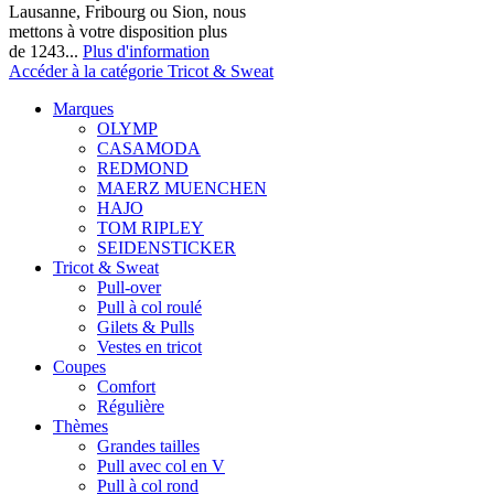
Lausanne, Fribourg ou Sion, nous
mettons à votre disposition plus
de 1243...
Plus d'information
Accéder à la catégorie Tricot & Sweat
Marques
OLYMP
CASAMODA
REDMOND
MAERZ MUENCHEN
HAJO
TOM RIPLEY
SEIDENSTICKER
Tricot & Sweat
Pull-over
Pull à col roulé
Gilets & Pulls
Vestes en tricot
Coupes
Comfort
Régulière
Thèmes
Grandes tailles
Pull avec col en V
Pull à col rond