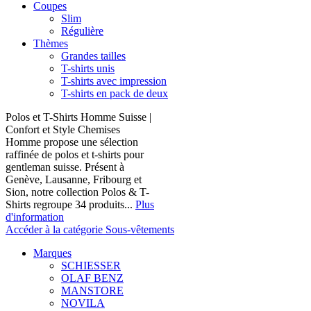
Coupes
Slim
Régulière
Thèmes
Grandes tailles
T-shirts unis
T-shirts avec impression
T-shirts en pack de deux
Polos et T-Shirts Homme Suisse |
Confort et Style Chemises
Homme propose une sélection
raffinée de polos et t-shirts pour
gentleman suisse. Présent à
Genève, Lausanne, Fribourg et
Sion, notre collection Polos & T-
Shirts regroupe 34 produits...
Plus
d'information
Accéder à la catégorie Sous-vêtements
Marques
SCHIESSER
OLAF BENZ
MANSTORE
NOVILA