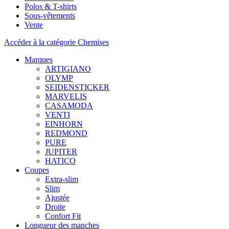
Polos & T-shirts
Sous-vêtements
Vente
Accéder à la catégorie Chemises
Marques
ARTIGIANO
OLYMP
SEIDENSTICKER
MARVELIS
CASAMODA
VENTI
EINHORN
REDMOND
PURE
JUPITER
HATICO
Coupes
Extra-slim
Slim
Ajustée
Droite
Confort Fit
Longueur des manches