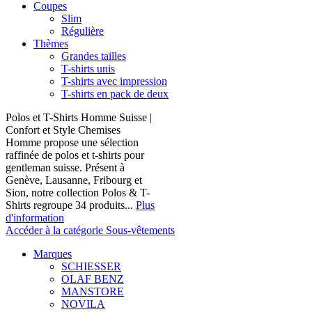
Coupes
Slim
Régulière
Thèmes
Grandes tailles
T-shirts unis
T-shirts avec impression
T-shirts en pack de deux
Polos et T-Shirts Homme Suisse |
Confort et Style Chemises
Homme propose une sélection
raffinée de polos et t-shirts pour
gentleman suisse. Présent à
Genève, Lausanne, Fribourg et
Sion, notre collection Polos & T-
Shirts regroupe 34 produits...
Plus
d'information
Accéder à la catégorie Sous-vêtements
Marques
SCHIESSER
OLAF BENZ
MANSTORE
NOVILA