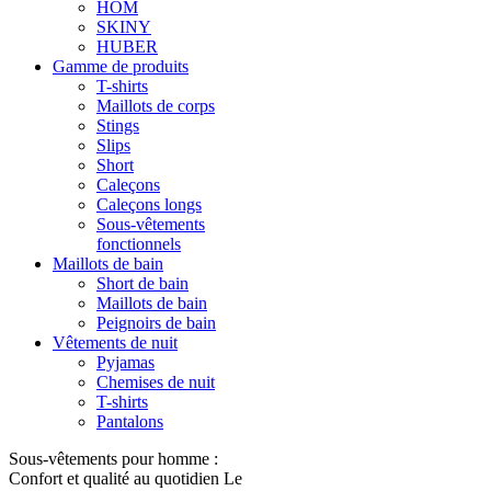
HOM
SKINY
HUBER
Gamme de produits
T-shirts
Maillots de corps
Stings
Slips
Short
Caleçons
Caleçons longs
Sous-vêtements
fonctionnels
Maillots de bain
Short de bain
Maillots de bain
Peignoirs de bain
Vêtements de nuit
Pyjamas
Chemises de nuit
T-shirts
Pantalons
Sous-vêtements pour homme :
Confort et qualité au quotidien Le