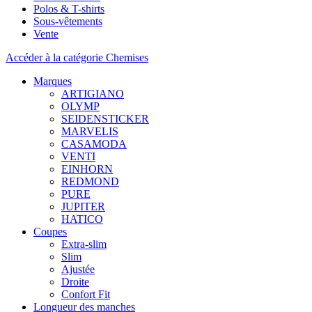
Polos & T-shirts
Sous-vêtements
Vente
Accéder à la catégorie Chemises
Marques
ARTIGIANO
OLYMP
SEIDENSTICKER
MARVELIS
CASAMODA
VENTI
EINHORN
REDMOND
PURE
JUPITER
HATICO
Coupes
Extra-slim
Slim
Ajustée
Droite
Confort Fit
Longueur des manches