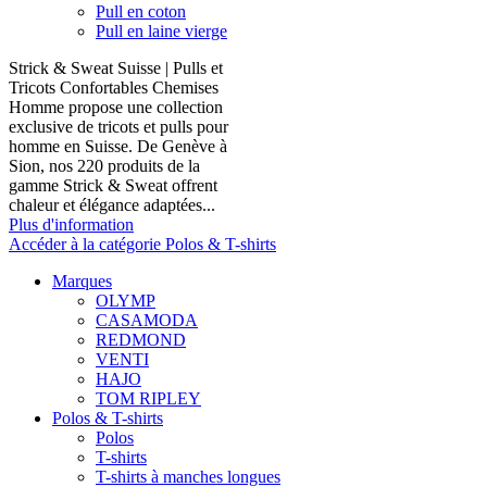
Pull en coton
Pull en laine vierge
Strick & Sweat Suisse | Pulls et
Tricots Confortables Chemises
Homme propose une collection
exclusive de tricots et pulls pour
homme en Suisse. De Genève à
Sion, nos 220 produits de la
gamme Strick & Sweat offrent
chaleur et élégance adaptées...
Plus d'information
Accéder à la catégorie Polos & T-shirts
Marques
OLYMP
CASAMODA
REDMOND
VENTI
HAJO
TOM RIPLEY
Polos & T-shirts
Polos
T-shirts
T-shirts à manches longues