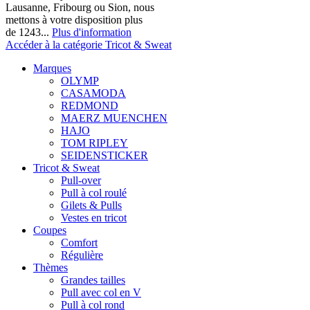
Lausanne, Fribourg ou Sion, nous
mettons à votre disposition plus
de 1243...
Plus d'information
Accéder à la catégorie Tricot & Sweat
Marques
OLYMP
CASAMODA
REDMOND
MAERZ MUENCHEN
HAJO
TOM RIPLEY
SEIDENSTICKER
Tricot & Sweat
Pull-over
Pull à col roulé
Gilets & Pulls
Vestes en tricot
Coupes
Comfort
Régulière
Thèmes
Grandes tailles
Pull avec col en V
Pull à col rond