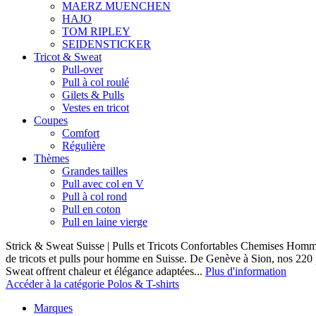
MAERZ MUENCHEN
HAJO
TOM RIPLEY
SEIDENSTICKER
Tricot & Sweat
Pull-over
Pull à col roulé
Gilets & Pulls
Vestes en tricot
Coupes
Comfort
Régulière
Thèmes
Grandes tailles
Pull avec col en V
Pull à col rond
Pull en coton
Pull en laine vierge
Strick & Sweat Suisse | Pulls et Tricots Confortables Chemises Homm
de tricots et pulls pour homme en Suisse. De Genève à Sion, nos 220
Sweat offrent chaleur et élégance adaptées...
Plus d'information
Accéder à la catégorie Polos & T-shirts
Marques