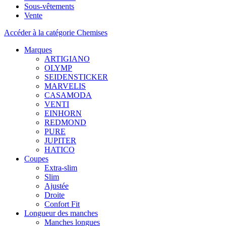
Sous-vêtements
Vente
Accéder à la catégorie Chemises
Marques
ARTIGIANO
OLYMP
SEIDENSTICKER
MARVELIS
CASAMODA
VENTI
EINHORN
REDMOND
PURE
JUPITER
HATICO
Coupes
Extra-slim
Slim
Ajustée
Droite
Confort Fit
Longueur des manches
Manches longues