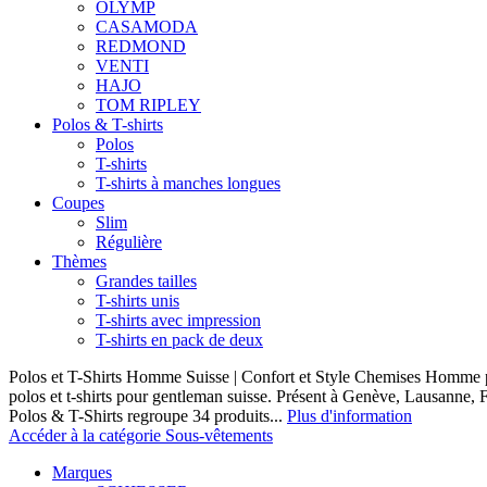
OLYMP
CASAMODA
REDMOND
VENTI
HAJO
TOM RIPLEY
Polos & T-shirts
Polos
T-shirts
T-shirts à manches longues
Coupes
Slim
Régulière
Thèmes
Grandes tailles
T-shirts unis
T-shirts avec impression
T-shirts en pack de deux
Polos et T-Shirts Homme Suisse | Confort et Style Chemises Homme p
polos et t-shirts pour gentleman suisse. Présent à Genève, Lausanne, F
Polos & T-Shirts regroupe 34 produits...
Plus d'information
Accéder à la catégorie Sous-vêtements
Marques