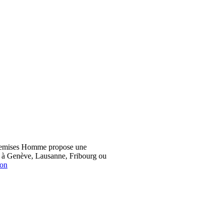
hemises Homme propose une
z à Genève, Lausanne, Fribourg ou
ion