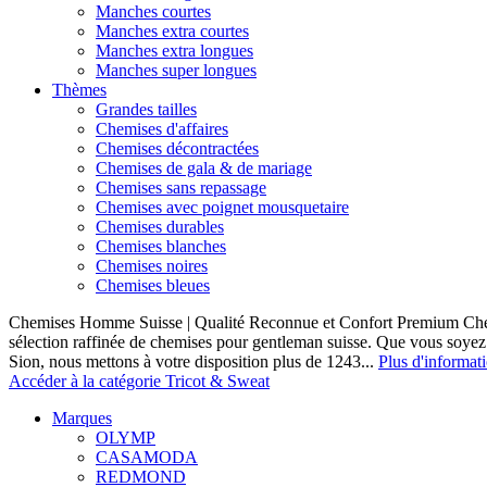
Manches courtes
Manches extra courtes
Manches extra longues
Manches super longues
Thèmes
Grandes tailles
Chemises d'affaires
Chemises décontractées
Chemises de gala & de mariage
Chemises sans repassage
Chemises avec poignet mousquetaire
Chemises durables
Chemises blanches
Chemises noires
Chemises bleues
Chemises Homme Suisse | Qualité Reconnue et Confort Premium C
sélection raffinée de chemises pour gentleman suisse. Que vous soye
Sion, nous mettons à votre disposition plus de 1243...
Plus d'informat
Accéder à la catégorie Tricot & Sweat
Marques
OLYMP
CASAMODA
REDMOND