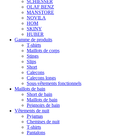
SCHIESSER
OLAF BENZ
MANSTORE
NOVILA
HOM
SKINY
HUBER
Gamme de produits
T-shirts
Maillots de corps
Stings
Slips
Short
Caleçons
Caleçons longs
Sous-vêtements fonctionnels
Maillots de bain
Short de bain
Maillots de bain
Peignoirs de bain
Vêtements de nuit
Pyjamas
Chemises de nuit
T-shirts
Pantalons