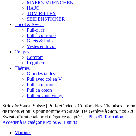
MAERZ MUENCHEN
HAJO
TOM RIPLEY
SEIDENSTICKER
Tricot & Sweat
Pull-over
Pull à col roulé
Gilets & Pulls
Vestes en tricot
Coupes
Comfort
Régulière
Thèmes
Grandes tailles
Pull avec col en V
Pull à col rond
Pull en coton
Pull en laine vierge
Strick & Sweat Suisse | Pulls et Tricots Confortables Chemises Homm
de tricots et pulls pour homme en Suisse. De Genève à Sion, nos 220
Sweat offrent chaleur et élégance adaptées...
Plus d'information
Accéder à la catégorie Polos & T-shirts
Marques