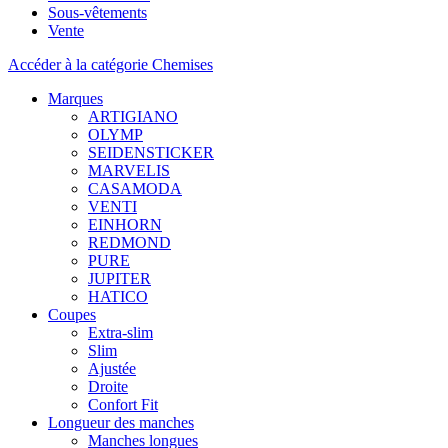
Sous-vêtements
Vente
Accéder à la catégorie Chemises
Marques
ARTIGIANO
OLYMP
SEIDENSTICKER
MARVELIS
CASAMODA
VENTI
EINHORN
REDMOND
PURE
JUPITER
HATICO
Coupes
Extra-slim
Slim
Ajustée
Droite
Confort Fit
Longueur des manches
Manches longues