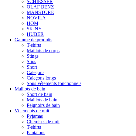
SCHIESSER
OLAF BENZ
MANSTORE
NOVILA
HOM
SKINY
HUBER
Gamme de produits
T-shirts
Maillots de corps
Stings
Slips
Short
Caleçons
Caleçons longs
Sous-vêtements fonctionnels
Maillots de bain
Short de bain
Maillots de bain
Peignoirs de bain
Vêtements de nuit
Pyjamas
Chemises de nuit
T-shirts
Pantalons