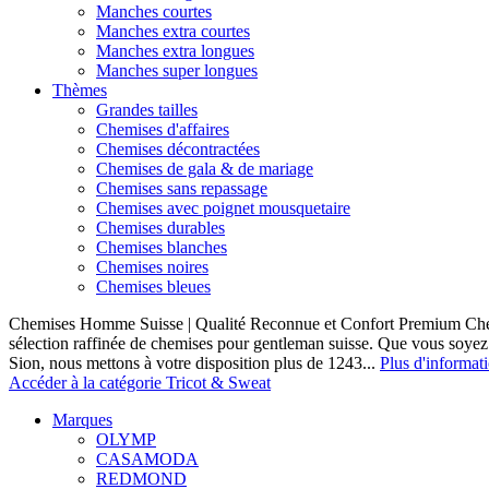
Manches courtes
Manches extra courtes
Manches extra longues
Manches super longues
Thèmes
Grandes tailles
Chemises d'affaires
Chemises décontractées
Chemises de gala & de mariage
Chemises sans repassage
Chemises avec poignet mousquetaire
Chemises durables
Chemises blanches
Chemises noires
Chemises bleues
Chemises Homme Suisse | Qualité Reconnue et Confort Premium C
sélection raffinée de chemises pour gentleman suisse. Que vous soye
Sion, nous mettons à votre disposition plus de 1243...
Plus d'informat
Accéder à la catégorie Tricot & Sweat
Marques
OLYMP
CASAMODA
REDMOND