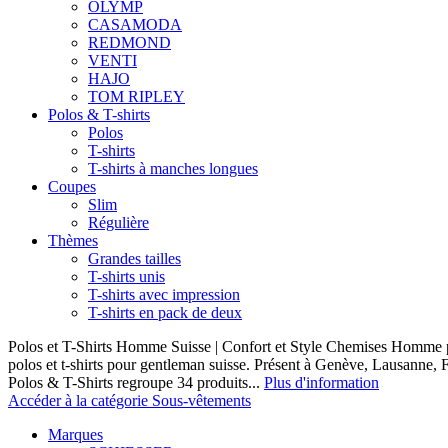
OLYMP
CASAMODA
REDMOND
VENTI
HAJO
TOM RIPLEY
Polos & T-shirts
Polos
T-shirts
T-shirts à manches longues
Coupes
Slim
Régulière
Thèmes
Grandes tailles
T-shirts unis
T-shirts avec impression
T-shirts en pack de deux
Polos et T-Shirts Homme Suisse | Confort et Style Chemises Homme p
polos et t-shirts pour gentleman suisse. Présent à Genève, Lausanne, F
Polos & T-Shirts regroupe 34 produits...
Plus d'information
Accéder à la catégorie Sous-vêtements
Marques