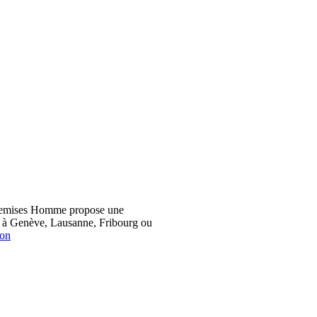
hemises Homme propose une
z à Genève, Lausanne, Fribourg ou
ion