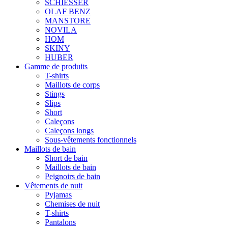
SCHIESSER
OLAF BENZ
MANSTORE
NOVILA
HOM
SKINY
HUBER
Gamme de produits
T-shirts
Maillots de corps
Stings
Slips
Short
Caleçons
Caleçons longs
Sous-vêtements fonctionnels
Maillots de bain
Short de bain
Maillots de bain
Peignoirs de bain
Vêtements de nuit
Pyjamas
Chemises de nuit
T-shirts
Pantalons