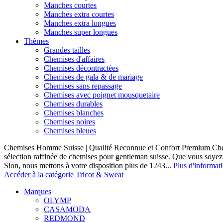
Manches courtes
Manches extra courtes
Manches extra longues
Manches super longues
Thèmes
Grandes tailles
Chemises d'affaires
Chemises décontractées
Chemises de gala & de mariage
Chemises sans repassage
Chemises avec poignet mousquetaire
Chemises durables
Chemises blanches
Chemises noires
Chemises bleues
Chemises Homme Suisse | Qualité Reconnue et Confort Premium C
sélection raffinée de chemises pour gentleman suisse. Que vous soye
Sion, nous mettons à votre disposition plus de 1243...
Plus d'informat
Accéder à la catégorie Tricot & Sweat
Marques
OLYMP
CASAMODA
REDMOND