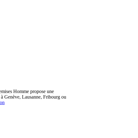
hemises Homme propose une
z à Genève, Lausanne, Fribourg ou
ion