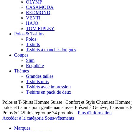
OLYMP
CASAMODA
REDMOND
VENTI
HAJO
TOM RIPLEY
Polos & T-shirts
Polos
T-shirts
T-shirts à manches longues
Coupes
Slim
Régulière
Thèmes
Grandes tailles
T-shirts unis
T-shirts avec impression
T-shirts en pack de deux
Polos et T-Shirts Homme Suisse | Confort et Style Chemises Homme p
polos et t-shirts pour gentleman suisse. Présent à Genève, Lausanne, F
Polos & T-Shirts regroupe 34 produits...
Plus d'information
Accéder à la catégorie Sous-vêtements
Marques