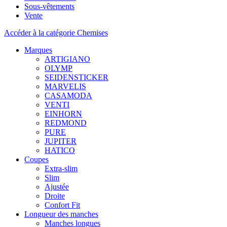
Sous-vêtements
Vente
Accéder à la catégorie Chemises
Marques
ARTIGIANO
OLYMP
SEIDENSTICKER
MARVELIS
CASAMODA
VENTI
EINHORN
REDMOND
PURE
JUPITER
HATICO
Coupes
Extra-slim
Slim
Ajustée
Droite
Confort Fit
Longueur des manches
Manches longues