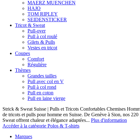
MAERZ MUENCHEN
HAJO
TOM RIPLEY
SEIDENSTICKER
Tricot & Sweat
Pull-over
Pull à col roulé
Gilets & Pulls
Vestes en tricot
Coupes
Comfort
Régulière
Thèmes
Grandes tailles
Pull avec col en V
Pull à col rond
Pull en coton
Pull en laine vierge
Strick & Sweat Suisse | Pulls et Tricots Confortables Chemises Homm
de tricots et pulls pour homme en Suisse. De Genève à Sion, nos 220
Sweat offrent chaleur et élégance adaptées...
Plus d'information
Accéder à la catégorie Polos & T-shirts
Marques