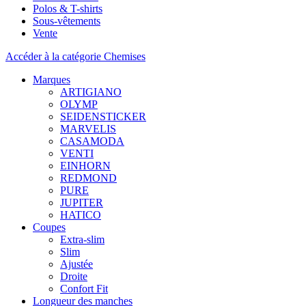
Polos & T-shirts
Sous-vêtements
Vente
Accéder à la catégorie Chemises
Marques
ARTIGIANO
OLYMP
SEIDENSTICKER
MARVELIS
CASAMODA
VENTI
EINHORN
REDMOND
PURE
JUPITER
HATICO
Coupes
Extra-slim
Slim
Ajustée
Droite
Confort Fit
Longueur des manches