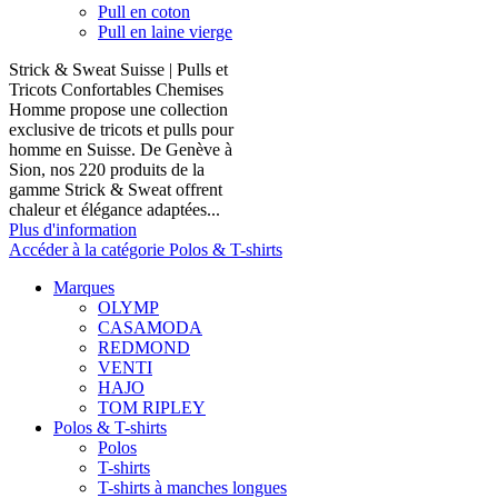
Pull en coton
Pull en laine vierge
Strick & Sweat Suisse | Pulls et
Tricots Confortables Chemises
Homme propose une collection
exclusive de tricots et pulls pour
homme en Suisse. De Genève à
Sion, nos 220 produits de la
gamme Strick & Sweat offrent
chaleur et élégance adaptées...
Plus d'information
Accéder à la catégorie Polos & T-shirts
Marques
OLYMP
CASAMODA
REDMOND
VENTI
HAJO
TOM RIPLEY
Polos & T-shirts
Polos
T-shirts
T-shirts à manches longues