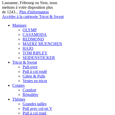
Lausanne, Fribourg ou Sion, nous
mettons à votre disposition plus
de 1243...
Plus d'information
Accéder à la catégorie Tricot & Sweat
Marques
OLYMP
CASAMODA
REDMOND
MAERZ MUENCHEN
HAJO
TOM RIPLEY
SEIDENSTICKER
Tricot & Sweat
Pull-over
Pull à col roulé
Gilets & Pulls
Vestes en tricot
Coupes
Comfort
Régulière
Thèmes
Grandes tailles
Pull avec col en V
Pull à col rond