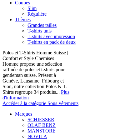
Coupes
Slim
Régulière
Thèmes
Grandes tailles
T-shirts unis
T-shirts avec impression
T-shirts en pack de deux
Polos et T-Shirts Homme Suisse |
Confort et Style Chemises
Homme propose une sélection
raffinée de polos et t-shirts pour
gentleman suisse. Présent à
Genève, Lausanne, Fribourg et
Sion, notre collection Polos & T-
Shirts regroupe 34 produits...
Plus
d'information
Accéder à la catégorie Sous-vêtements
Marques
SCHIESSER
OLAF BENZ
MANSTORE
NOVILA