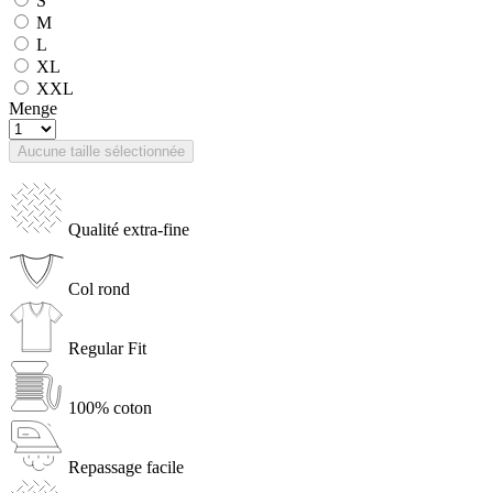
S
M
L
XL
XXL
Menge
Aucune taille sélectionnée
Qualité extra-fine
Col rond
Regular Fit
100% coton
Repassage facile