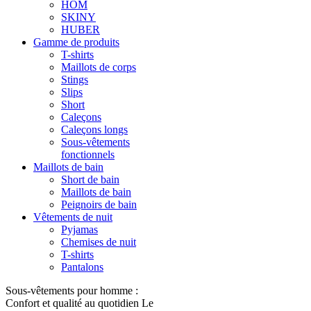
HOM
SKINY
HUBER
Gamme de produits
T-shirts
Maillots de corps
Stings
Slips
Short
Caleçons
Caleçons longs
Sous-vêtements
fonctionnels
Maillots de bain
Short de bain
Maillots de bain
Peignoirs de bain
Vêtements de nuit
Pyjamas
Chemises de nuit
T-shirts
Pantalons
Sous-vêtements pour homme :
Confort et qualité au quotidien Le