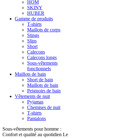
HOM
SKINY
HUBER
Gamme de produits
T-shirts
Maillots de corps
Stings
Slips
Short
Caleçons
Caleçons longs
Sous-vêtements
fonctionnels
Maillots de bain
Short de bain
Maillots de bain
Peignoirs de bain
Vêtements de nuit
Pyjamas
Chemises de nuit
T-shirts
Pantalons
Sous-vêtements pour homme :
Confort et qualité au quotidien Le