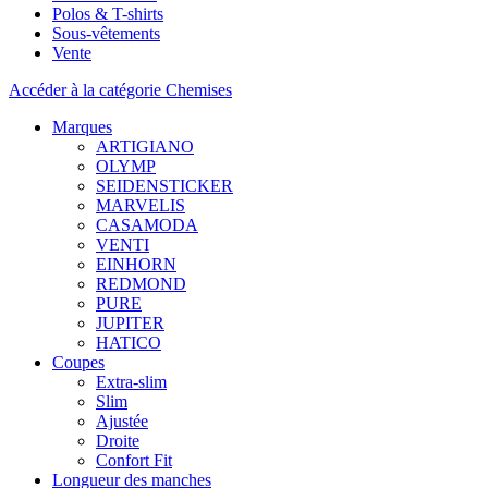
Polos & T-shirts
Sous-vêtements
Vente
Accéder à la catégorie Chemises
Marques
ARTIGIANO
OLYMP
SEIDENSTICKER
MARVELIS
CASAMODA
VENTI
EINHORN
REDMOND
PURE
JUPITER
HATICO
Coupes
Extra-slim
Slim
Ajustée
Droite
Confort Fit
Longueur des manches