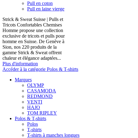
Pull en coton
Pull en laine vierge
Strick & Sweat Suisse | Pulls et
Tricots Confortables Chemises
Homme propose une collection
exclusive de tricots et pulls pour
homme en Suisse. De Genève à
Sion, nos 220 produits de la
gamme Strick & Sweat offrent
chaleur et élégance adaptées...
Plus d'information
Accéder à la catégorie Polos & T-shirts
Marques
OLYMP
CASAMODA
REDMOND
VENTI
HAJO
TOM RIPLEY
Polos & T-shirts
Polos
T-shirts
T-shirts à manches longues