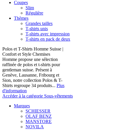
Coupes
Slim
Régulière
Thèmes
Grandes tailles
T-shirts unis
T-shirts avec impression
T-shirts en pack de deux
Polos et T-Shirts Homme Suisse |
Confort et Style Chemises
Homme propose une sélection
raffinée de polos et t-shirts pour
gentleman suisse. Présent à
Genève, Lausanne, Fribourg et
Sion, notre collection Polos & T-
Shirts regroupe 34 produits...
Plus
d'information
Accéder à la catégorie Sous-vêtements
Marques
SCHIESSER
OLAF BENZ
MANSTORE
NOVILA