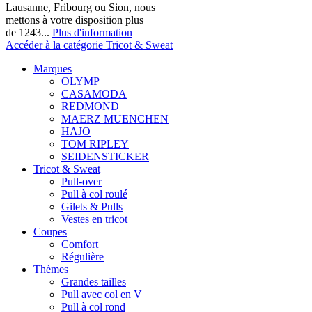
Lausanne, Fribourg ou Sion, nous
mettons à votre disposition plus
de 1243...
Plus d'information
Accéder à la catégorie Tricot & Sweat
Marques
OLYMP
CASAMODA
REDMOND
MAERZ MUENCHEN
HAJO
TOM RIPLEY
SEIDENSTICKER
Tricot & Sweat
Pull-over
Pull à col roulé
Gilets & Pulls
Vestes en tricot
Coupes
Comfort
Régulière
Thèmes
Grandes tailles
Pull avec col en V
Pull à col rond