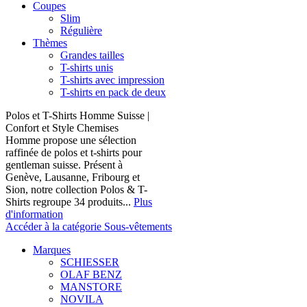
Coupes
Slim
Régulière
Thèmes
Grandes tailles
T-shirts unis
T-shirts avec impression
T-shirts en pack de deux
Polos et T-Shirts Homme Suisse |
Confort et Style Chemises
Homme propose une sélection
raffinée de polos et t-shirts pour
gentleman suisse. Présent à
Genève, Lausanne, Fribourg et
Sion, notre collection Polos & T-
Shirts regroupe 34 produits...
Plus
d'information
Accéder à la catégorie Sous-vêtements
Marques
SCHIESSER
OLAF BENZ
MANSTORE
NOVILA