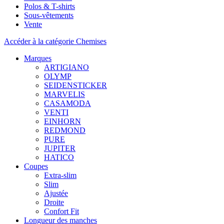
Polos & T-shirts
Sous-vêtements
Vente
Accéder à la catégorie Chemises
Marques
ARTIGIANO
OLYMP
SEIDENSTICKER
MARVELIS
CASAMODA
VENTI
EINHORN
REDMOND
PURE
JUPITER
HATICO
Coupes
Extra-slim
Slim
Ajustée
Droite
Confort Fit
Longueur des manches