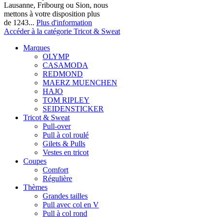
Lausanne, Fribourg ou Sion, nous
mettons à votre disposition plus
de 1243...
Plus d'information
Accéder à la catégorie Tricot & Sweat
Marques
OLYMP
CASAMODA
REDMOND
MAERZ MUENCHEN
HAJO
TOM RIPLEY
SEIDENSTICKER
Tricot & Sweat
Pull-over
Pull à col roulé
Gilets & Pulls
Vestes en tricot
Coupes
Comfort
Régulière
Thèmes
Grandes tailles
Pull avec col en V
Pull à col rond