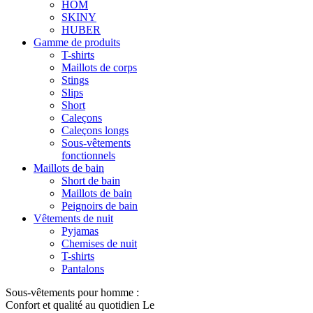
HOM
SKINY
HUBER
Gamme de produits
T-shirts
Maillots de corps
Stings
Slips
Short
Caleçons
Caleçons longs
Sous-vêtements
fonctionnels
Maillots de bain
Short de bain
Maillots de bain
Peignoirs de bain
Vêtements de nuit
Pyjamas
Chemises de nuit
T-shirts
Pantalons
Sous-vêtements pour homme :
Confort et qualité au quotidien Le