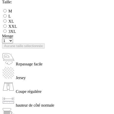
Taille:
M
L
XL
XXL
3XL
Menge
Aucune taille sélectionnée
Repassage facile
Jersey
Coupe régulière
hauteur de côté normale