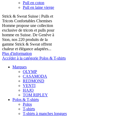
Pull en coton
Pull en laine vierge
Strick & Sweat Suisse | Pulls et
Tricots Confortables Chemises
Homme propose une collection
exclusive de tricots et pulls pour
homme en Suisse. De Genève à
Sion, nos 220 produits de la
gamme Strick & Sweat offrent
chaleur et élégance adaptées...
Plus d'information
Accéder à la catégorie Polos & T-shirts
Marques
OLYMP
CASAMODA
REDMOND
VENTI
HAJO
TOM RIPLEY
Polos & T-shirts
Polos
T-shirts
T-shirts à manches longues