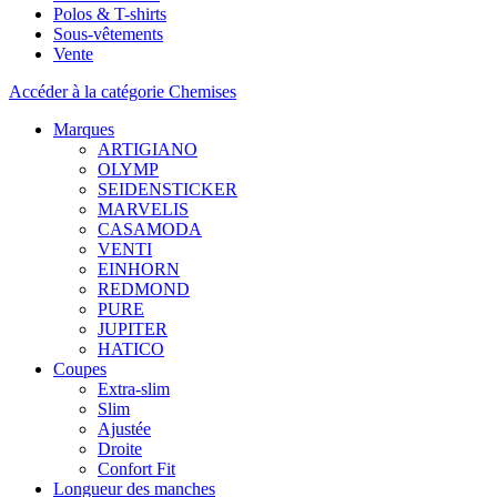
Polos & T-shirts
Sous-vêtements
Vente
Accéder à la catégorie Chemises
Marques
ARTIGIANO
OLYMP
SEIDENSTICKER
MARVELIS
CASAMODA
VENTI
EINHORN
REDMOND
PURE
JUPITER
HATICO
Coupes
Extra-slim
Slim
Ajustée
Droite
Confort Fit
Longueur des manches