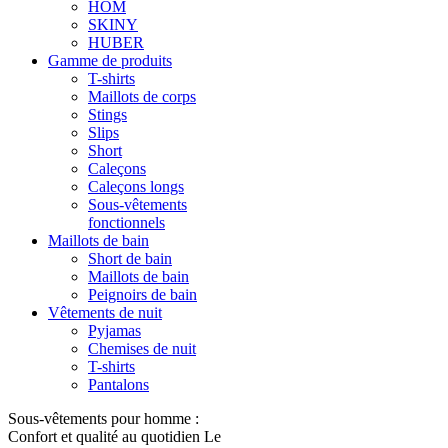
HOM
SKINY
HUBER
Gamme de produits
T-shirts
Maillots de corps
Stings
Slips
Short
Caleçons
Caleçons longs
Sous-vêtements
fonctionnels
Maillots de bain
Short de bain
Maillots de bain
Peignoirs de bain
Vêtements de nuit
Pyjamas
Chemises de nuit
T-shirts
Pantalons
Sous-vêtements pour homme :
Confort et qualité au quotidien Le