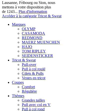
Lausanne, Fribourg ou Sion, nous
mettons à votre disposition plus
de 1243...
Plus d'information
Accéder à la catégorie Tricot & Sweat
Marques
OLYMP
CASAMODA
REDMOND
MAERZ MUENCHEN
HAJO
TOM RIPLEY
SEIDENSTICKER
Tricot & Sweat
Pull-over
Pull à col roulé
Gilets & Pulls
Vestes en tricot
Coupes
Comfort
Régulière
Thèmes
Grandes tailles
Pull avec col en V
Pull à col rond