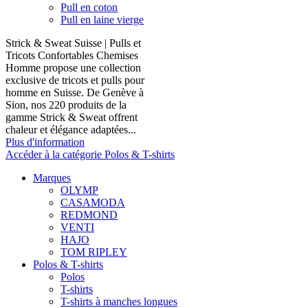
Pull en coton
Pull en laine vierge
Strick & Sweat Suisse | Pulls et
Tricots Confortables Chemises
Homme propose une collection
exclusive de tricots et pulls pour
homme en Suisse. De Genève à
Sion, nos 220 produits de la
gamme Strick & Sweat offrent
chaleur et élégance adaptées...
Plus d'information
Accéder à la catégorie Polos & T-shirts
Marques
OLYMP
CASAMODA
REDMOND
VENTI
HAJO
TOM RIPLEY
Polos & T-shirts
Polos
T-shirts
T-shirts à manches longues