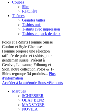
Coupes
Slim
Régulière
Thèmes
Grandes tailles
T-shirts unis
T-shirts avec impression
T-shirts en pack de deux
Polos et T-Shirts Homme Suisse |
Confort et Style Chemises
Homme propose une sélection
raffinée de polos et t-shirts pour
gentleman suisse. Présent à
Genève, Lausanne, Fribourg et
Sion, notre collection Polos & T-
Shirts regroupe 34 produits...
Plus
d'information
Accéder à la catégorie Sous-vêtements
Marques
SCHIESSER
OLAF BENZ
MANSTORE
NOVILA