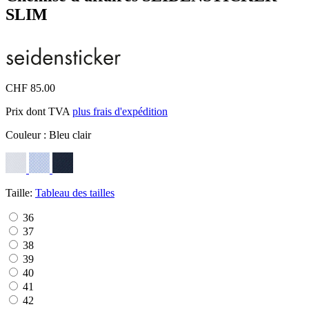
SLIM
CHF 85.00
Prix dont TVA
plus frais d'expédition
Couleur :
Bleu clair
Taille:
Tableau des tailles
36
37
38
39
40
41
42