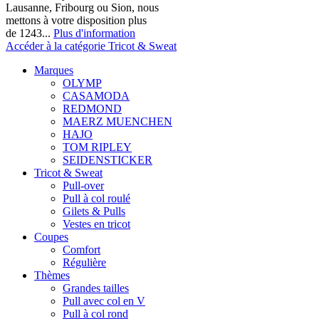
Lausanne, Fribourg ou Sion, nous
mettons à votre disposition plus
de 1243...
Plus d'information
Accéder à la catégorie Tricot & Sweat
Marques
OLYMP
CASAMODA
REDMOND
MAERZ MUENCHEN
HAJO
TOM RIPLEY
SEIDENSTICKER
Tricot & Sweat
Pull-over
Pull à col roulé
Gilets & Pulls
Vestes en tricot
Coupes
Comfort
Régulière
Thèmes
Grandes tailles
Pull avec col en V
Pull à col rond