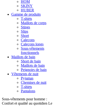
HOM
SKINY
HUBER
Gamme de produits
T-shirts
Maillots de corps
Stings
Slips
Short
Caleçons
Caleçons longs
Sous-vêtements
fonctionnels
Maillots de bain
Short de bain
Maillots de bain
Peignoirs de bain
Vêtements de nuit
Pyjamas
Chemises de nuit
T-shirts
Pantalons
Sous-vêtements pour homme :
Confort et qualité au quotidien Le