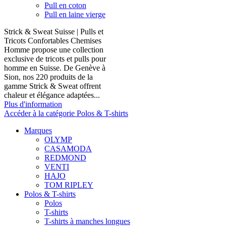
Pull en coton
Pull en laine vierge
Strick & Sweat Suisse | Pulls et
Tricots Confortables Chemises
Homme propose une collection
exclusive de tricots et pulls pour
homme en Suisse. De Genève à
Sion, nos 220 produits de la
gamme Strick & Sweat offrent
chaleur et élégance adaptées...
Plus d'information
Accéder à la catégorie Polos & T-shirts
Marques
OLYMP
CASAMODA
REDMOND
VENTI
HAJO
TOM RIPLEY
Polos & T-shirts
Polos
T-shirts
T-shirts à manches longues