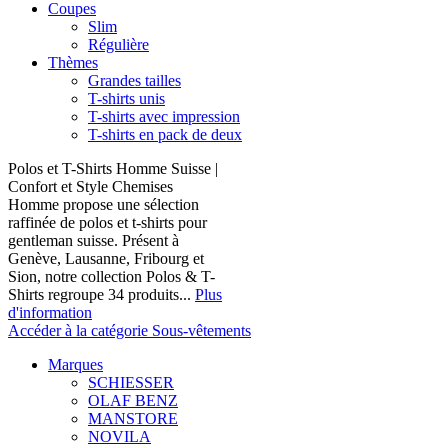
Coupes
Slim
Régulière
Thèmes
Grandes tailles
T-shirts unis
T-shirts avec impression
T-shirts en pack de deux
Polos et T-Shirts Homme Suisse |
Confort et Style Chemises
Homme propose une sélection
raffinée de polos et t-shirts pour
gentleman suisse. Présent à
Genève, Lausanne, Fribourg et
Sion, notre collection Polos & T-
Shirts regroupe 34 produits...
Plus
d'information
Accéder à la catégorie Sous-vêtements
Marques
SCHIESSER
OLAF BENZ
MANSTORE
NOVILA