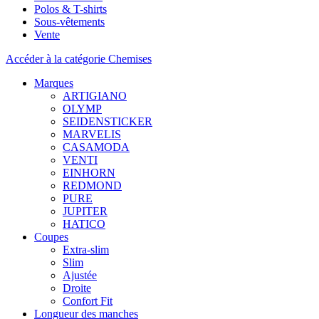
Polos & T-shirts
Sous-vêtements
Vente
Accéder à la catégorie Chemises
Marques
ARTIGIANO
OLYMP
SEIDENSTICKER
MARVELIS
CASAMODA
VENTI
EINHORN
REDMOND
PURE
JUPITER
HATICO
Coupes
Extra-slim
Slim
Ajustée
Droite
Confort Fit
Longueur des manches