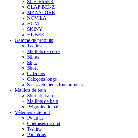
SCHIESSER
OLAF BENZ
MANSTORE
NOVILA
HOM
SKINY
HUBER
Gamme de produits
T-shirts
Maillots de corps
Stings
Slips
Short
Caleçons
Caleçons longs
Sous-vêtements fonctionnels
Maillots de bain
Short de bain
Maillots de bain
Peignoirs de bain
Vêtements de nuit
Pyjamas
Chemises de nuit
T-shirts
Pantalons