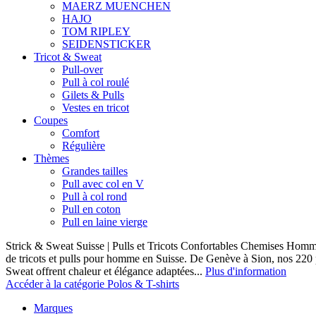
MAERZ MUENCHEN
HAJO
TOM RIPLEY
SEIDENSTICKER
Tricot & Sweat
Pull-over
Pull à col roulé
Gilets & Pulls
Vestes en tricot
Coupes
Comfort
Régulière
Thèmes
Grandes tailles
Pull avec col en V
Pull à col rond
Pull en coton
Pull en laine vierge
Strick & Sweat Suisse | Pulls et Tricots Confortables Chemises Homm
de tricots et pulls pour homme en Suisse. De Genève à Sion, nos 220
Sweat offrent chaleur et élégance adaptées...
Plus d'information
Accéder à la catégorie Polos & T-shirts
Marques