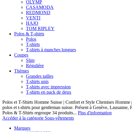
OLYMP
CASAMODA
REDMOND
VENTI
HAJO
TOM RIPLEY
Polos & T-shirts
Polos
T-shirts
T-shirts à manches longues
Coupes
Slim
Régulière
Thèmes
Grandes tailles
T-shirts unis
T-shirts avec impression
T-shirts en pack de deux
Polos et T-Shirts Homme Suisse | Confort et Style Chemises Homme p
polos et t-shirts pour gentleman suisse. Présent à Genève, Lausanne, F
Polos & T-Shirts regroupe 34 produits...
Plus d'information
Accéder à la catégorie Sous-vêtements
Marques