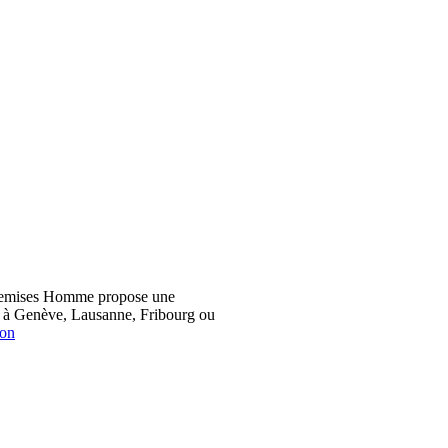
hemises Homme propose une
z à Genève, Lausanne, Fribourg ou
ion