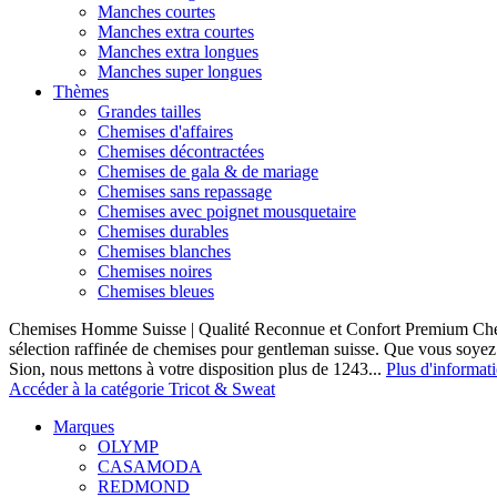
Manches courtes
Manches extra courtes
Manches extra longues
Manches super longues
Thèmes
Grandes tailles
Chemises d'affaires
Chemises décontractées
Chemises de gala & de mariage
Chemises sans repassage
Chemises avec poignet mousquetaire
Chemises durables
Chemises blanches
Chemises noires
Chemises bleues
Chemises Homme Suisse | Qualité Reconnue et Confort Premium C
sélection raffinée de chemises pour gentleman suisse. Que vous soye
Sion, nous mettons à votre disposition plus de 1243...
Plus d'informat
Accéder à la catégorie Tricot & Sweat
Marques
OLYMP
CASAMODA
REDMOND