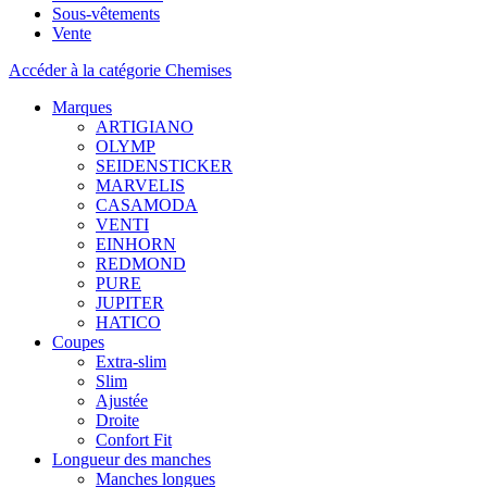
Sous-vêtements
Vente
Accéder à la catégorie Chemises
Marques
ARTIGIANO
OLYMP
SEIDENSTICKER
MARVELIS
CASAMODA
VENTI
EINHORN
REDMOND
PURE
JUPITER
HATICO
Coupes
Extra-slim
Slim
Ajustée
Droite
Confort Fit
Longueur des manches
Manches longues