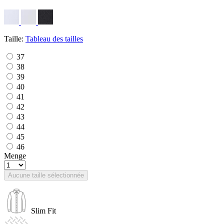
Taille:
Tableau des tailles
37
38
39
40
41
42
43
44
45
46
Menge
Aucune taille sélectionnée
Slim Fit