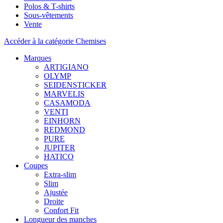
Polos & T-shirts
Sous-vêtements
Vente
Accéder à la catégorie Chemises
Marques
ARTIGIANO
OLYMP
SEIDENSTICKER
MARVELIS
CASAMODA
VENTI
EINHORN
REDMOND
PURE
JUPITER
HATICO
Coupes
Extra-slim
Slim
Ajustée
Droite
Confort Fit
Longueur des manches