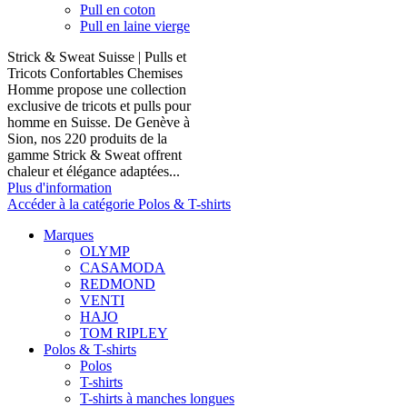
Pull en coton
Pull en laine vierge
Strick & Sweat Suisse | Pulls et
Tricots Confortables Chemises
Homme propose une collection
exclusive de tricots et pulls pour
homme en Suisse. De Genève à
Sion, nos 220 produits de la
gamme Strick & Sweat offrent
chaleur et élégance adaptées...
Plus d'information
Accéder à la catégorie Polos & T-shirts
Marques
OLYMP
CASAMODA
REDMOND
VENTI
HAJO
TOM RIPLEY
Polos & T-shirts
Polos
T-shirts
T-shirts à manches longues