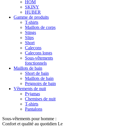
HOM
SKINY
HUBER
Gamme de produits
T-shirts
Maillots de corps
Stings
Slips
Short
Caleçons
Caleçons longs
Sous-vêtements
fonctionnels
Maillots de bain
Short de bain
Maillots de bain
Peignoirs de bain
Vêtements de nuit
Pyjamas
Chemises de nuit
T-shirts
Pantalons
Sous-vêtements pour homme :
Confort et qualité au quotidien Le