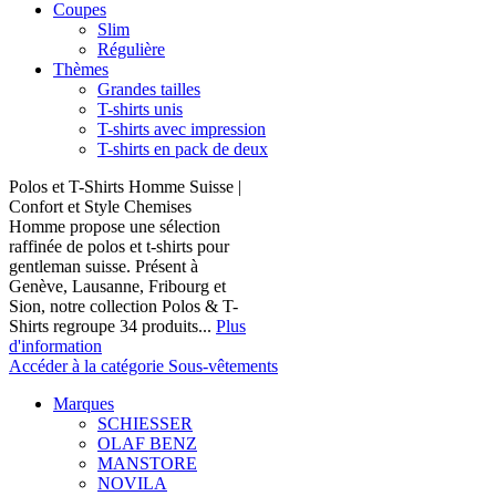
Coupes
Slim
Régulière
Thèmes
Grandes tailles
T-shirts unis
T-shirts avec impression
T-shirts en pack de deux
Polos et T-Shirts Homme Suisse |
Confort et Style Chemises
Homme propose une sélection
raffinée de polos et t-shirts pour
gentleman suisse. Présent à
Genève, Lausanne, Fribourg et
Sion, notre collection Polos & T-
Shirts regroupe 34 produits...
Plus
d'information
Accéder à la catégorie Sous-vêtements
Marques
SCHIESSER
OLAF BENZ
MANSTORE
NOVILA