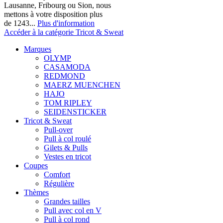
Lausanne, Fribourg ou Sion, nous
mettons à votre disposition plus
de 1243...
Plus d'information
Accéder à la catégorie Tricot & Sweat
Marques
OLYMP
CASAMODA
REDMOND
MAERZ MUENCHEN
HAJO
TOM RIPLEY
SEIDENSTICKER
Tricot & Sweat
Pull-over
Pull à col roulé
Gilets & Pulls
Vestes en tricot
Coupes
Comfort
Régulière
Thèmes
Grandes tailles
Pull avec col en V
Pull à col rond