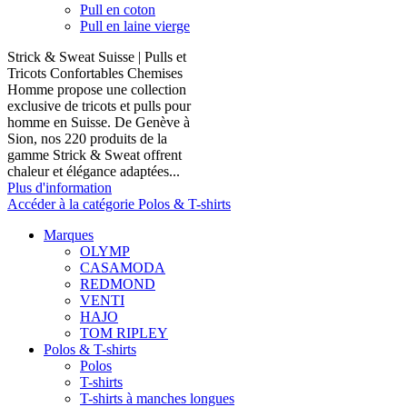
Pull en coton
Pull en laine vierge
Strick & Sweat Suisse | Pulls et
Tricots Confortables Chemises
Homme propose une collection
exclusive de tricots et pulls pour
homme en Suisse. De Genève à
Sion, nos 220 produits de la
gamme Strick & Sweat offrent
chaleur et élégance adaptées...
Plus d'information
Accéder à la catégorie Polos & T-shirts
Marques
OLYMP
CASAMODA
REDMOND
VENTI
HAJO
TOM RIPLEY
Polos & T-shirts
Polos
T-shirts
T-shirts à manches longues