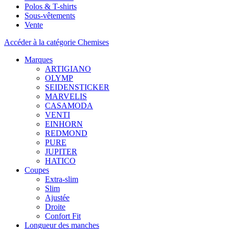
Polos & T-shirts
Sous-vêtements
Vente
Accéder à la catégorie Chemises
Marques
ARTIGIANO
OLYMP
SEIDENSTICKER
MARVELIS
CASAMODA
VENTI
EINHORN
REDMOND
PURE
JUPITER
HATICO
Coupes
Extra-slim
Slim
Ajustée
Droite
Confort Fit
Longueur des manches