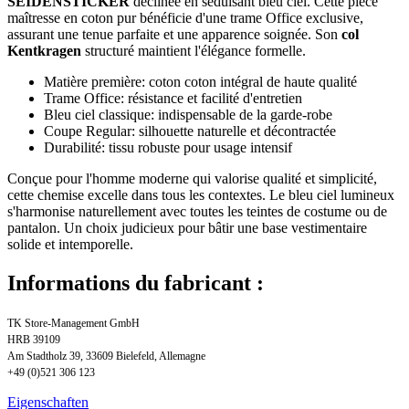
SEIDENSTICKER
déclinée en séduisant bleu ciel. Cette pièce
maîtresse en coton pur bénéficie d'une trame Office exclusive,
assurant une tenue parfaite et une apparence soignée. Son
col
Kentkragen
structuré maintient l'élégance formelle.
Matière première: coton coton intégral de haute qualité
Trame Office: résistance et facilité d'entretien
Bleu ciel classique: indispensable de la garde-robe
Coupe Regular: silhouette naturelle et décontractée
Durabilité: tissu robuste pour usage intensif
Conçue pour l'homme moderne qui valorise qualité et simplicité,
cette chemise excelle dans tous les contextes. Le bleu ciel lumineux
s'harmonise naturellement avec toutes les teintes de costume ou de
pantalon. Un choix judicieux pour bâtir une base vestimentaire
solide et intemporelle.
Informations du fabricant :
TK Store-Management GmbH
HRB 39109
Am Stadtholz 39, 33609 Bielefeld, Allemagne
+49 (0)521 306 123
Eigenschaften