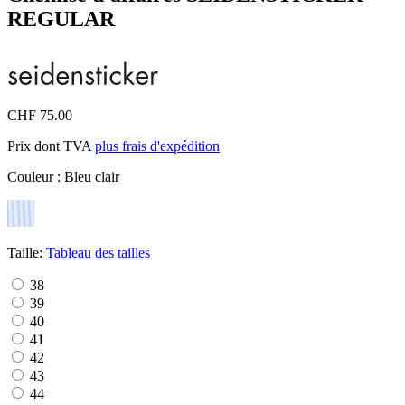
REGULAR
CHF 75.00
Prix dont TVA
plus frais d'expédition
Couleur :
Bleu clair
Taille:
Tableau des tailles
38
39
40
41
42
43
44