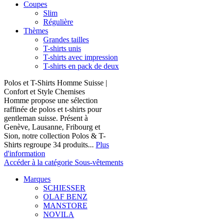
Coupes
Slim
Régulière
Thèmes
Grandes tailles
T-shirts unis
T-shirts avec impression
T-shirts en pack de deux
Polos et T-Shirts Homme Suisse |
Confort et Style Chemises
Homme propose une sélection
raffinée de polos et t-shirts pour
gentleman suisse. Présent à
Genève, Lausanne, Fribourg et
Sion, notre collection Polos & T-
Shirts regroupe 34 produits...
Plus
d'information
Accéder à la catégorie Sous-vêtements
Marques
SCHIESSER
OLAF BENZ
MANSTORE
NOVILA