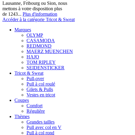
Lausanne, Fribourg ou Sion, nous
mettons à votre disposition plus
de 1243...
Plus d'information
Accéder à la catégorie Tricot & Sweat
Marques
OLYMP
CASAMODA
REDMOND
MAERZ MUENCHEN
HAJO
TOM RIPLEY
SEIDENSTICKER
Tricot & Sweat
Pull-over
Pull à col roulé
Gilets & Pulls
Vestes en tricot
Coupes
Comfort
Régulière
Thèmes
Grandes tailles
Pull avec col en V
Pull à col rond