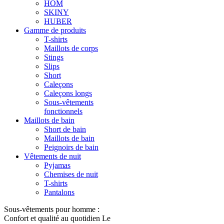
HOM
SKINY
HUBER
Gamme de produits
T-shirts
Maillots de corps
Stings
Slips
Short
Caleçons
Caleçons longs
Sous-vêtements
fonctionnels
Maillots de bain
Short de bain
Maillots de bain
Peignoirs de bain
Vêtements de nuit
Pyjamas
Chemises de nuit
T-shirts
Pantalons
Sous-vêtements pour homme :
Confort et qualité au quotidien Le