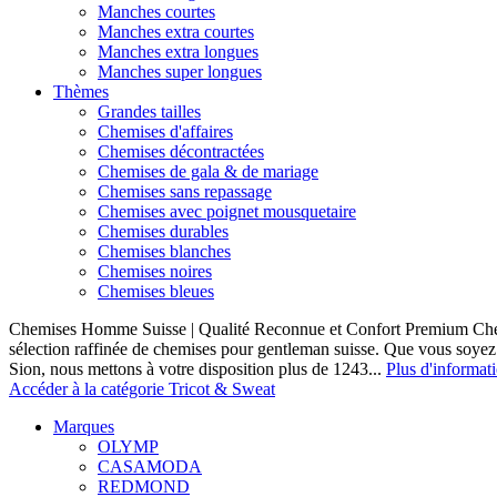
Manches courtes
Manches extra courtes
Manches extra longues
Manches super longues
Thèmes
Grandes tailles
Chemises d'affaires
Chemises décontractées
Chemises de gala & de mariage
Chemises sans repassage
Chemises avec poignet mousquetaire
Chemises durables
Chemises blanches
Chemises noires
Chemises bleues
Chemises Homme Suisse | Qualité Reconnue et Confort Premium C
sélection raffinée de chemises pour gentleman suisse. Que vous soye
Sion, nous mettons à votre disposition plus de 1243...
Plus d'informat
Accéder à la catégorie Tricot & Sweat
Marques
OLYMP
CASAMODA
REDMOND