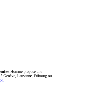
hemises Homme propose une
z à Genève, Lausanne, Fribourg ou
ion