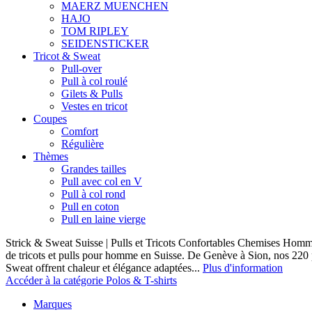
MAERZ MUENCHEN
HAJO
TOM RIPLEY
SEIDENSTICKER
Tricot & Sweat
Pull-over
Pull à col roulé
Gilets & Pulls
Vestes en tricot
Coupes
Comfort
Régulière
Thèmes
Grandes tailles
Pull avec col en V
Pull à col rond
Pull en coton
Pull en laine vierge
Strick & Sweat Suisse | Pulls et Tricots Confortables Chemises Homm
de tricots et pulls pour homme en Suisse. De Genève à Sion, nos 220
Sweat offrent chaleur et élégance adaptées...
Plus d'information
Accéder à la catégorie Polos & T-shirts
Marques