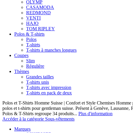
OLYMP
CASAMODA
REDMOND
VENTI
HAJO
TOM RIPLEY
Polos & T-shirts
Polos
T-shirts
T-shirts à manches longues
Coupes
Slim
Régulière
Thèmes
Grandes tailles
T-shirts unis
T-shirts avec impression
T-shirts en pack de deux
Polos et T-Shirts Homme Suisse | Confort et Style Chemises Homme p
polos et t-shirts pour gentleman suisse. Présent à Genève, Lausanne, F
Polos & T-Shirts regroupe 34 produits...
Plus d'information
Accéder à la catégorie Sous-vêtements
Marques