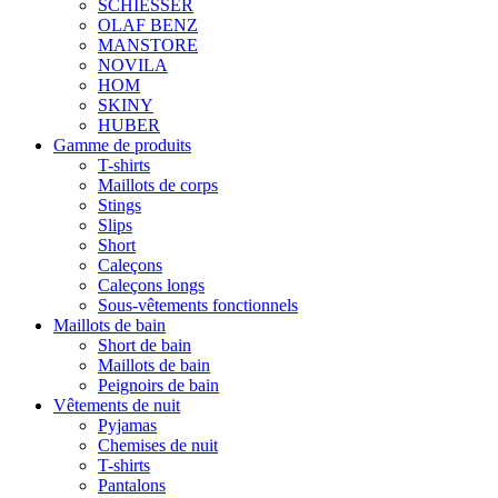
SCHIESSER
OLAF BENZ
MANSTORE
NOVILA
HOM
SKINY
HUBER
Gamme de produits
T-shirts
Maillots de corps
Stings
Slips
Short
Caleçons
Caleçons longs
Sous-vêtements fonctionnels
Maillots de bain
Short de bain
Maillots de bain
Peignoirs de bain
Vêtements de nuit
Pyjamas
Chemises de nuit
T-shirts
Pantalons