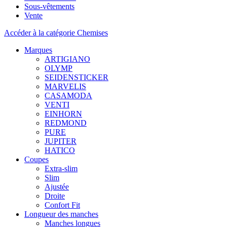
Sous-vêtements
Vente
Accéder à la catégorie Chemises
Marques
ARTIGIANO
OLYMP
SEIDENSTICKER
MARVELIS
CASAMODA
VENTI
EINHORN
REDMOND
PURE
JUPITER
HATICO
Coupes
Extra-slim
Slim
Ajustée
Droite
Confort Fit
Longueur des manches
Manches longues