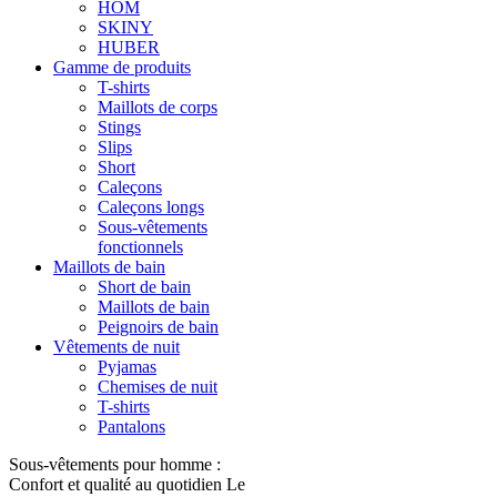
HOM
SKINY
HUBER
Gamme de produits
T-shirts
Maillots de corps
Stings
Slips
Short
Caleçons
Caleçons longs
Sous-vêtements
fonctionnels
Maillots de bain
Short de bain
Maillots de bain
Peignoirs de bain
Vêtements de nuit
Pyjamas
Chemises de nuit
T-shirts
Pantalons
Sous-vêtements pour homme :
Confort et qualité au quotidien Le