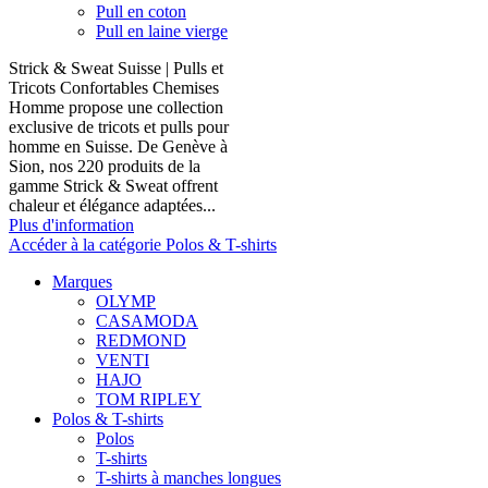
Pull en coton
Pull en laine vierge
Strick & Sweat Suisse | Pulls et
Tricots Confortables Chemises
Homme propose une collection
exclusive de tricots et pulls pour
homme en Suisse. De Genève à
Sion, nos 220 produits de la
gamme Strick & Sweat offrent
chaleur et élégance adaptées...
Plus d'information
Accéder à la catégorie Polos & T-shirts
Marques
OLYMP
CASAMODA
REDMOND
VENTI
HAJO
TOM RIPLEY
Polos & T-shirts
Polos
T-shirts
T-shirts à manches longues