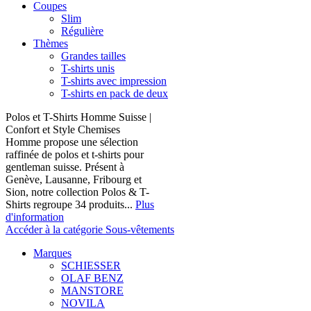
Coupes
Slim
Régulière
Thèmes
Grandes tailles
T-shirts unis
T-shirts avec impression
T-shirts en pack de deux
Polos et T-Shirts Homme Suisse |
Confort et Style Chemises
Homme propose une sélection
raffinée de polos et t-shirts pour
gentleman suisse. Présent à
Genève, Lausanne, Fribourg et
Sion, notre collection Polos & T-
Shirts regroupe 34 produits...
Plus
d'information
Accéder à la catégorie Sous-vêtements
Marques
SCHIESSER
OLAF BENZ
MANSTORE
NOVILA