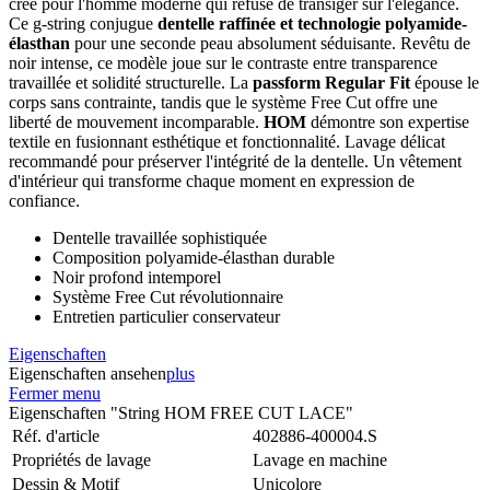
créé pour l'homme moderne qui refuse de transiger sur l'élégance.
Ce g-string conjugue
dentelle raffinée et technologie polyamide-
élasthan
pour une seconde peau absolument séduisante. Revêtu de
noir intense, ce modèle joue sur le contraste entre transparence
travaillée et solidité structurelle. La
passform Regular Fit
épouse le
corps sans contrainte, tandis que le système Free Cut offre une
liberté de mouvement incomparable.
HOM
démontre son expertise
textile en fusionnant esthétique et fonctionnalité. Lavage délicat
recommandé pour préserver l'intégrité de la dentelle. Un vêtement
d'intérieur qui transforme chaque moment en expression de
confiance.
Dentelle travaillée sophistiquée
Composition polyamide-élasthan durable
Noir profond intemporel
Système Free Cut révolutionnaire
Entretien particulier conservateur
Eigenschaften
Eigenschaften ansehen
plus
Fermer menu
Eigenschaften "String HOM FREE CUT LACE"
Réf. d'article
402886-400004.S
Propriétés de lavage
Lavage en machine
Dessin & Motif
Unicolore