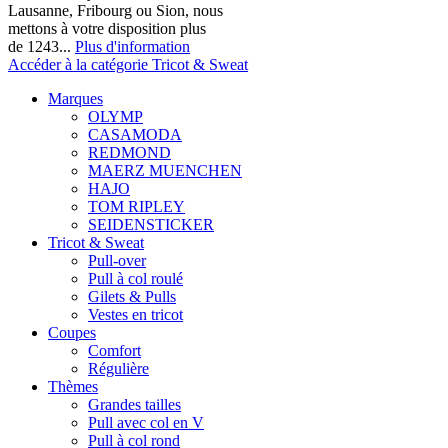
Lausanne, Fribourg ou Sion, nous
mettons à votre disposition plus
de 1243...
Plus d'information
Accéder à la catégorie Tricot & Sweat
Marques
OLYMP
CASAMODA
REDMOND
MAERZ MUENCHEN
HAJO
TOM RIPLEY
SEIDENSTICKER
Tricot & Sweat
Pull-over
Pull à col roulé
Gilets & Pulls
Vestes en tricot
Coupes
Comfort
Régulière
Thèmes
Grandes tailles
Pull avec col en V
Pull à col rond