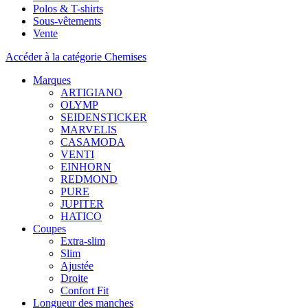
Polos & T-shirts
Sous-vêtements
Vente
Accéder à la catégorie Chemises
Marques
ARTIGIANO
OLYMP
SEIDENSTICKER
MARVELIS
CASAMODA
VENTI
EINHORN
REDMOND
PURE
JUPITER
HATICO
Coupes
Extra-slim
Slim
Ajustée
Droite
Confort Fit
Longueur des manches