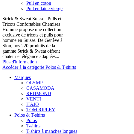
Pull en coton
Pull en laine vierge
Strick & Sweat Suisse | Pulls et
Tricots Confortables Chemises
Homme propose une collection
exclusive de tricots et pulls pour
homme en Suisse. De Genève à
Sion, nos 220 produits de la
gamme Strick & Sweat offrent
chaleur et élégance adaptées...
Plus d'information
Accéder à la catégorie Polos & T-shirts
Marques
OLYMP
CASAMODA
REDMOND
VENTI
HAJO
TOM RIPLEY
Polos & T-shirts
Polos
T-shirts
T-shirts à manches longues