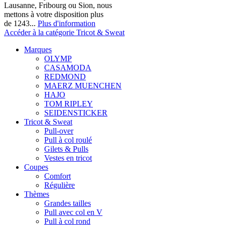
Lausanne, Fribourg ou Sion, nous
mettons à votre disposition plus
de 1243...
Plus d'information
Accéder à la catégorie Tricot & Sweat
Marques
OLYMP
CASAMODA
REDMOND
MAERZ MUENCHEN
HAJO
TOM RIPLEY
SEIDENSTICKER
Tricot & Sweat
Pull-over
Pull à col roulé
Gilets & Pulls
Vestes en tricot
Coupes
Comfort
Régulière
Thèmes
Grandes tailles
Pull avec col en V
Pull à col rond