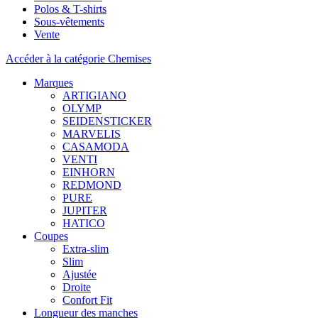
Polos & T-shirts
Sous-vêtements
Vente
Accéder à la catégorie Chemises
Marques
ARTIGIANO
OLYMP
SEIDENSTICKER
MARVELIS
CASAMODA
VENTI
EINHORN
REDMOND
PURE
JUPITER
HATICO
Coupes
Extra-slim
Slim
Ajustée
Droite
Confort Fit
Longueur des manches