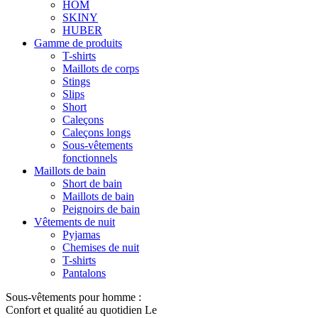
HOM
SKINY
HUBER
Gamme de produits
T-shirts
Maillots de corps
Stings
Slips
Short
Caleçons
Caleçons longs
Sous-vêtements
fonctionnels
Maillots de bain
Short de bain
Maillots de bain
Peignoirs de bain
Vêtements de nuit
Pyjamas
Chemises de nuit
T-shirts
Pantalons
Sous-vêtements pour homme :
Confort et qualité au quotidien Le