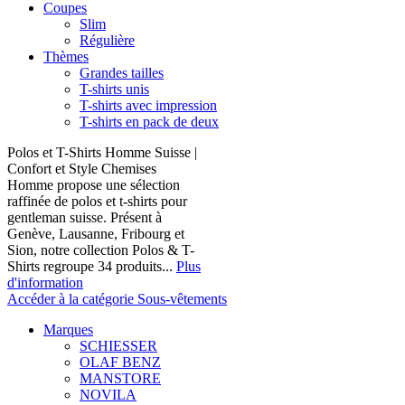
Coupes
Slim
Régulière
Thèmes
Grandes tailles
T-shirts unis
T-shirts avec impression
T-shirts en pack de deux
Polos et T-Shirts Homme Suisse |
Confort et Style Chemises
Homme propose une sélection
raffinée de polos et t-shirts pour
gentleman suisse. Présent à
Genève, Lausanne, Fribourg et
Sion, notre collection Polos & T-
Shirts regroupe 34 produits...
Plus
d'information
Accéder à la catégorie Sous-vêtements
Marques
SCHIESSER
OLAF BENZ
MANSTORE
NOVILA