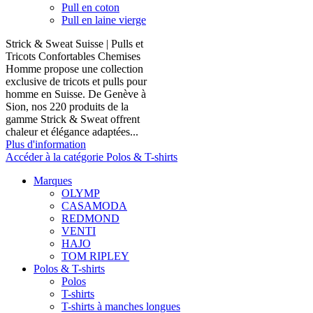
Pull en coton
Pull en laine vierge
Strick & Sweat Suisse | Pulls et
Tricots Confortables Chemises
Homme propose une collection
exclusive de tricots et pulls pour
homme en Suisse. De Genève à
Sion, nos 220 produits de la
gamme Strick & Sweat offrent
chaleur et élégance adaptées...
Plus d'information
Accéder à la catégorie Polos & T-shirts
Marques
OLYMP
CASAMODA
REDMOND
VENTI
HAJO
TOM RIPLEY
Polos & T-shirts
Polos
T-shirts
T-shirts à manches longues