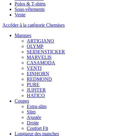
Polos & T-shirts
Sous-vêtements
Vente
Accéder à la catégorie Chemises
Marques
ARTIGIANO
OLYMP
SEIDENSTICKER
MARVELIS
CASAMODA
VENTI
EINHORN
REDMOND
PURE
JUPITER
HATICO
Coupes
Extra-slim
Slim
Ajustée
Droite
Confort Fit
Longueur des manches