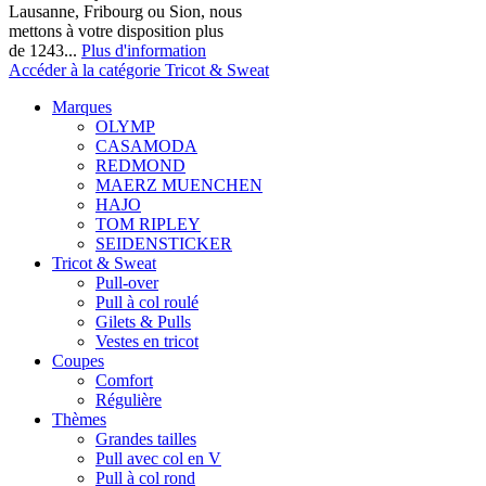
Lausanne, Fribourg ou Sion, nous
mettons à votre disposition plus
de 1243...
Plus d'information
Accéder à la catégorie Tricot & Sweat
Marques
OLYMP
CASAMODA
REDMOND
MAERZ MUENCHEN
HAJO
TOM RIPLEY
SEIDENSTICKER
Tricot & Sweat
Pull-over
Pull à col roulé
Gilets & Pulls
Vestes en tricot
Coupes
Comfort
Régulière
Thèmes
Grandes tailles
Pull avec col en V
Pull à col rond