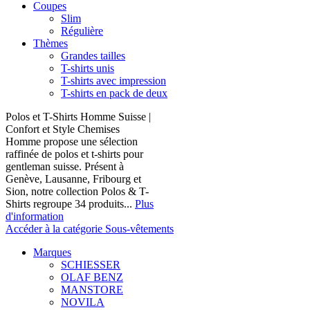
Coupes
Slim
Régulière
Thèmes
Grandes tailles
T-shirts unis
T-shirts avec impression
T-shirts en pack de deux
Polos et T-Shirts Homme Suisse |
Confort et Style Chemises
Homme propose une sélection
raffinée de polos et t-shirts pour
gentleman suisse. Présent à
Genève, Lausanne, Fribourg et
Sion, notre collection Polos & T-
Shirts regroupe 34 produits...
Plus
d'information
Accéder à la catégorie Sous-vêtements
Marques
SCHIESSER
OLAF BENZ
MANSTORE
NOVILA