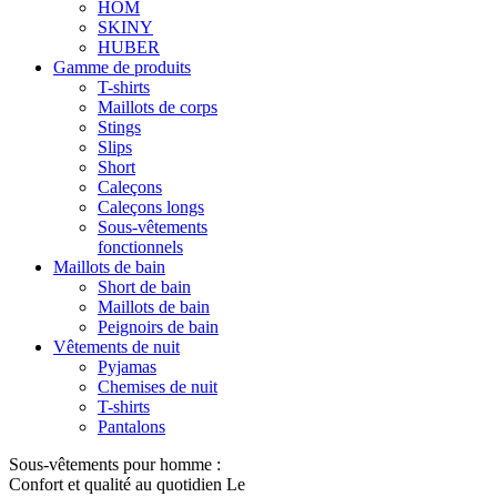
HOM
SKINY
HUBER
Gamme de produits
T-shirts
Maillots de corps
Stings
Slips
Short
Caleçons
Caleçons longs
Sous-vêtements
fonctionnels
Maillots de bain
Short de bain
Maillots de bain
Peignoirs de bain
Vêtements de nuit
Pyjamas
Chemises de nuit
T-shirts
Pantalons
Sous-vêtements pour homme :
Confort et qualité au quotidien Le