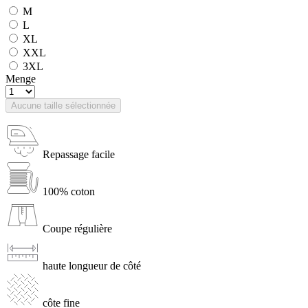
M
L
XL
XXL
3XL
Menge
Aucune taille sélectionnée
Repassage facile
100% coton
Coupe régulière
haute longueur de côté
côte fine