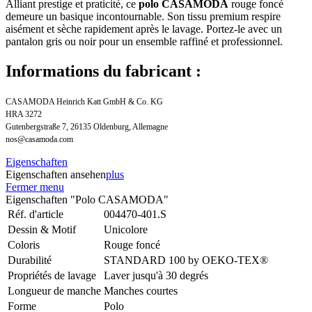
Alliant prestige et praticité, ce
polo CASAMODA
rouge foncé
demeure un basique incontournable. Son tissu premium respire
aisément et sèche rapidement après le lavage. Portez-le avec un
pantalon gris ou noir pour un ensemble raffiné et professionnel.
Informations du fabricant :
CASAMODA Heinrich Katt GmbH & Co. KG
HRA 3272
Gutenbergstraße 7, 26135 Oldenburg, Allemagne
nos@casamoda.com
Eigenschaften
Eigenschaften ansehen
plus
Fermer menu
Eigenschaften "Polo CASAMODA"
Réf. d'article
004470-401.S
Dessin & Motif
Unicolore
Coloris
Rouge foncé
Durabilité
STANDARD 100 by OEKO-TEX®
Propriétés de lavage
Laver jusqu'à 30 degrés
Longueur de manche
Manches courtes
Forme
Polo