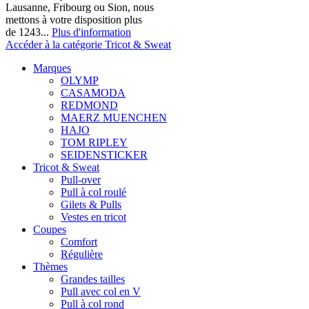
Lausanne, Fribourg ou Sion, nous
mettons à votre disposition plus
de 1243...
Plus d'information
Accéder à la catégorie Tricot & Sweat
Marques
OLYMP
CASAMODA
REDMOND
MAERZ MUENCHEN
HAJO
TOM RIPLEY
SEIDENSTICKER
Tricot & Sweat
Pull-over
Pull à col roulé
Gilets & Pulls
Vestes en tricot
Coupes
Comfort
Régulière
Thèmes
Grandes tailles
Pull avec col en V
Pull à col rond