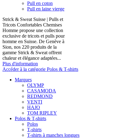
Pull en coton
Pull en laine vierge
Strick & Sweat Suisse | Pulls et
Tricots Confortables Chemises
Homme propose une collection
exclusive de tricots et pulls pour
homme en Suisse. De Genève à
Sion, nos 220 produits de la
gamme Strick & Sweat offrent
chaleur et élégance adaptées...
Plus d'information
Accéder à la catégorie Polos & T-shirts
Marques
OLYMP
CASAMODA
REDMOND
VENTI
HAJO
TOM RIPLEY
Polos & T-shirts
Polos
T-shirts
T-shirts à manches longues