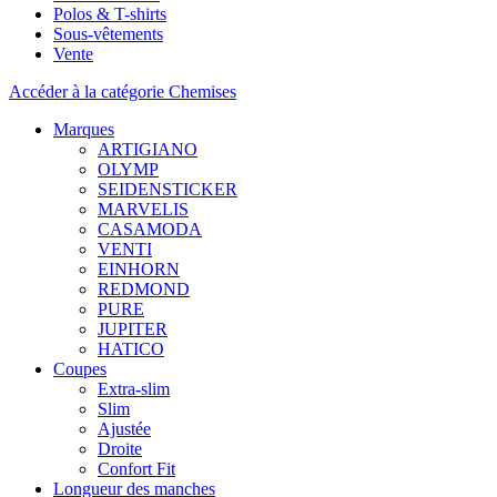
Polos & T-shirts
Sous-vêtements
Vente
Accéder à la catégorie Chemises
Marques
ARTIGIANO
OLYMP
SEIDENSTICKER
MARVELIS
CASAMODA
VENTI
EINHORN
REDMOND
PURE
JUPITER
HATICO
Coupes
Extra-slim
Slim
Ajustée
Droite
Confort Fit
Longueur des manches