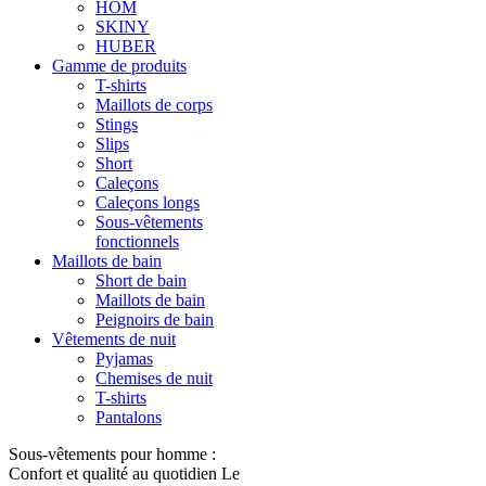
HOM
SKINY
HUBER
Gamme de produits
T-shirts
Maillots de corps
Stings
Slips
Short
Caleçons
Caleçons longs
Sous-vêtements
fonctionnels
Maillots de bain
Short de bain
Maillots de bain
Peignoirs de bain
Vêtements de nuit
Pyjamas
Chemises de nuit
T-shirts
Pantalons
Sous-vêtements pour homme :
Confort et qualité au quotidien Le