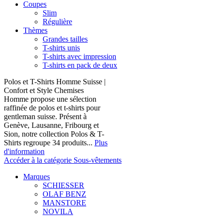
Coupes
Slim
Régulière
Thèmes
Grandes tailles
T-shirts unis
T-shirts avec impression
T-shirts en pack de deux
Polos et T-Shirts Homme Suisse |
Confort et Style Chemises
Homme propose une sélection
raffinée de polos et t-shirts pour
gentleman suisse. Présent à
Genève, Lausanne, Fribourg et
Sion, notre collection Polos & T-
Shirts regroupe 34 produits...
Plus
d'information
Accéder à la catégorie Sous-vêtements
Marques
SCHIESSER
OLAF BENZ
MANSTORE
NOVILA