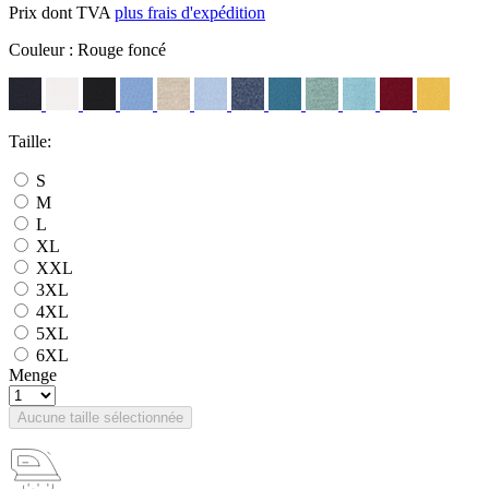
Prix dont TVA
plus frais d'expédition
Couleur :
Rouge foncé
Taille:
S
M
L
XL
XXL
3XL
4XL
5XL
6XL
Menge
Aucune taille sélectionnée