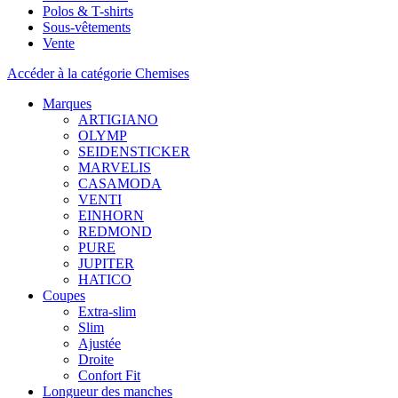
Polos & T-shirts
Sous-vêtements
Vente
Accéder à la catégorie Chemises
Marques
ARTIGIANO
OLYMP
SEIDENSTICKER
MARVELIS
CASAMODA
VENTI
EINHORN
REDMOND
PURE
JUPITER
HATICO
Coupes
Extra-slim
Slim
Ajustée
Droite
Confort Fit
Longueur des manches