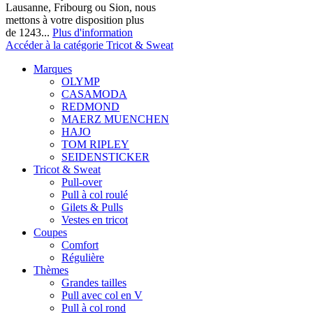
Lausanne, Fribourg ou Sion, nous
mettons à votre disposition plus
de 1243...
Plus d'information
Accéder à la catégorie Tricot & Sweat
Marques
OLYMP
CASAMODA
REDMOND
MAERZ MUENCHEN
HAJO
TOM RIPLEY
SEIDENSTICKER
Tricot & Sweat
Pull-over
Pull à col roulé
Gilets & Pulls
Vestes en tricot
Coupes
Comfort
Régulière
Thèmes
Grandes tailles
Pull avec col en V
Pull à col rond