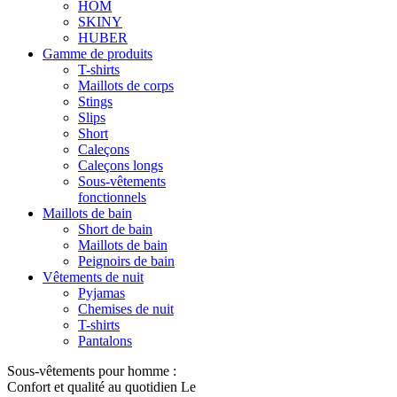
HOM
SKINY
HUBER
Gamme de produits
T-shirts
Maillots de corps
Stings
Slips
Short
Caleçons
Caleçons longs
Sous-vêtements
fonctionnels
Maillots de bain
Short de bain
Maillots de bain
Peignoirs de bain
Vêtements de nuit
Pyjamas
Chemises de nuit
T-shirts
Pantalons
Sous-vêtements pour homme :
Confort et qualité au quotidien Le