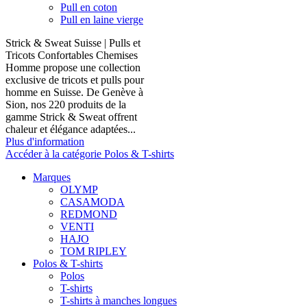
Pull en coton
Pull en laine vierge
Strick & Sweat Suisse | Pulls et
Tricots Confortables Chemises
Homme propose une collection
exclusive de tricots et pulls pour
homme en Suisse. De Genève à
Sion, nos 220 produits de la
gamme Strick & Sweat offrent
chaleur et élégance adaptées...
Plus d'information
Accéder à la catégorie Polos & T-shirts
Marques
OLYMP
CASAMODA
REDMOND
VENTI
HAJO
TOM RIPLEY
Polos & T-shirts
Polos
T-shirts
T-shirts à manches longues