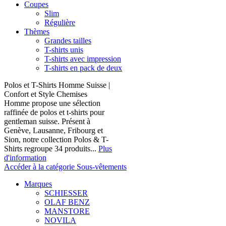
Coupes
Slim
Régulière
Thèmes
Grandes tailles
T-shirts unis
T-shirts avec impression
T-shirts en pack de deux
Polos et T-Shirts Homme Suisse |
Confort et Style Chemises
Homme propose une sélection
raffinée de polos et t-shirts pour
gentleman suisse. Présent à
Genève, Lausanne, Fribourg et
Sion, notre collection Polos & T-
Shirts regroupe 34 produits...
Plus
d'information
Accéder à la catégorie Sous-vêtements
Marques
SCHIESSER
OLAF BENZ
MANSTORE
NOVILA