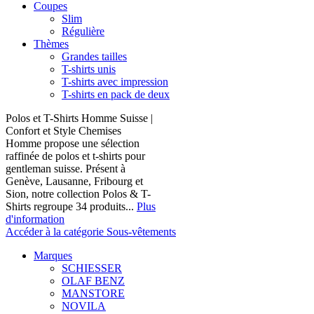
Coupes
Slim
Régulière
Thèmes
Grandes tailles
T-shirts unis
T-shirts avec impression
T-shirts en pack de deux
Polos et T-Shirts Homme Suisse |
Confort et Style Chemises
Homme propose une sélection
raffinée de polos et t-shirts pour
gentleman suisse. Présent à
Genève, Lausanne, Fribourg et
Sion, notre collection Polos & T-
Shirts regroupe 34 produits...
Plus
d'information
Accéder à la catégorie Sous-vêtements
Marques
SCHIESSER
OLAF BENZ
MANSTORE
NOVILA