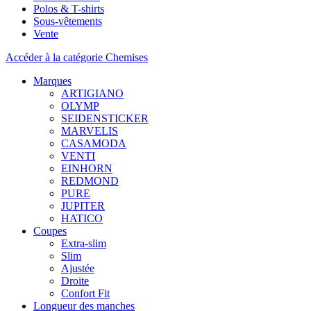
Polos & T-shirts
Sous-vêtements
Vente
Accéder à la catégorie Chemises
Marques
ARTIGIANO
OLYMP
SEIDENSTICKER
MARVELIS
CASAMODA
VENTI
EINHORN
REDMOND
PURE
JUPITER
HATICO
Coupes
Extra-slim
Slim
Ajustée
Droite
Confort Fit
Longueur des manches