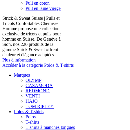
Pull en coton
Pull en laine vierge
Strick & Sweat Suisse | Pulls et
Tricots Confortables Chemises
Homme propose une collection
exclusive de tricots et pulls pour
homme en Suisse. De Genève à
Sion, nos 220 produits de la
gamme Strick & Sweat offrent
chaleur et élégance adaptées...
Plus d'information
Accéder à la catégorie Polos & T-shirts
Marques
OLYMP
CASAMODA
REDMOND
VENTI
HAJO
TOM RIPLEY
Polos & T-shirts
Polos
T-shirts
T-shirts à manches longues