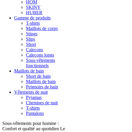
HOM
SKINY
HUBER
Gamme de produits
T-shirts
Maillots de corps
Stings
Slips
Short
Caleçons
Caleçons longs
Sous-vêtements
fonctionnels
Maillots de bain
Short de bain
Maillots de bain
Peignoirs de bain
Vêtements de nuit
Pyjamas
Chemises de nuit
T-shirts
Pantalons
Sous-vêtements pour homme :
Confort et qualité au quotidien Le