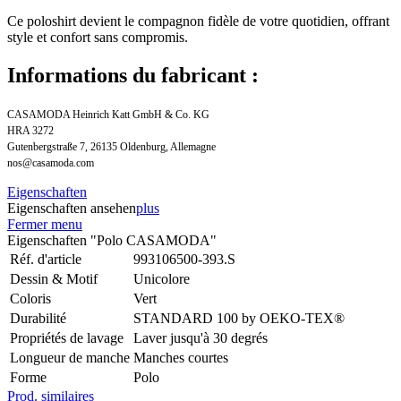
Ce poloshirt devient le compagnon fidèle de votre quotidien, offrant
style et confort sans compromis.
Informations du fabricant :
CASAMODA Heinrich Katt GmbH & Co. KG
HRA 3272
Gutenbergstraße 7, 26135 Oldenburg, Allemagne
nos@casamoda.com
Eigenschaften
Eigenschaften ansehen
plus
Fermer menu
Eigenschaften "Polo CASAMODA"
Réf. d'article
993106500-393.S
Dessin & Motif
Unicolore
Coloris
Vert
Durabilité
STANDARD 100 by OEKO-TEX®
Propriétés de lavage
Laver jusqu'à 30 degrés
Longueur de manche
Manches courtes
Forme
Polo
Prod. similaires