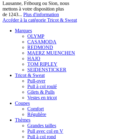
Lausanne, Fribourg ou Sion, nous
mettons à votre disposition plus
de 1243...
Plus d'information
Accéder à la catégorie Tricot & Sweat
Marques
OLYMP
CASAMODA
REDMOND
MAERZ MUENCHEN
HAJO
TOM RIPLEY
SEIDENSTICKER
Tricot & Sweat
Pull-over
Pull à col roulé
Gilets & Pulls
Vestes en tricot
Coupes
Comfort
Régulière
Thèmes
Grandes tailles
Pull avec col en V
Pull à col rond