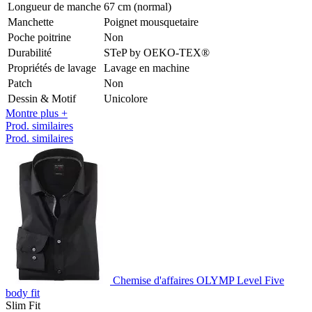
Longueur de manche
67 cm (normal)
Manchette
Poignet mousquetaire
Poche poitrine
Non
Durabilité
STeP by OEKO-TEX®
Propriétés de lavage
Lavage en machine
Patch
Non
Dessin & Motif
Unicolore
Montre plus +
Prod. similaires
Prod. similaires
Chemise d'affaires OLYMP Level Five
body fit
Slim Fit