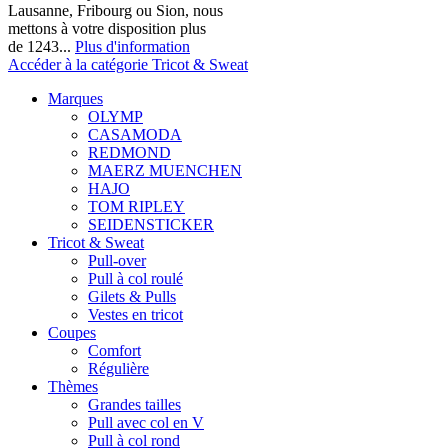
Lausanne, Fribourg ou Sion, nous
mettons à votre disposition plus
de 1243...
Plus d'information
Accéder à la catégorie Tricot & Sweat
Marques
OLYMP
CASAMODA
REDMOND
MAERZ MUENCHEN
HAJO
TOM RIPLEY
SEIDENSTICKER
Tricot & Sweat
Pull-over
Pull à col roulé
Gilets & Pulls
Vestes en tricot
Coupes
Comfort
Régulière
Thèmes
Grandes tailles
Pull avec col en V
Pull à col rond