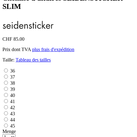
SLIM
CHF 85.00
Prix dont TVA
plus frais d'expédition
Taille:
Tableau des tailles
36
37
38
39
40
41
42
43
44
45
Menge