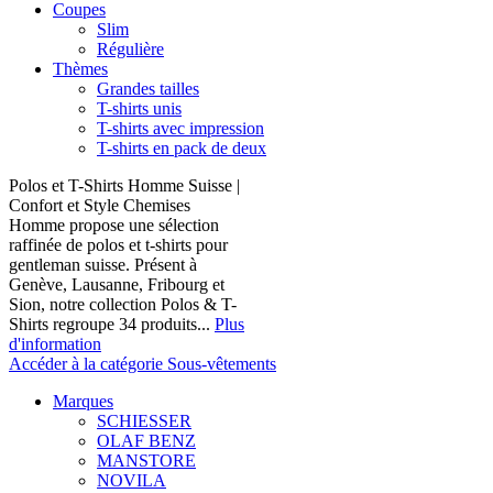
Coupes
Slim
Régulière
Thèmes
Grandes tailles
T-shirts unis
T-shirts avec impression
T-shirts en pack de deux
Polos et T-Shirts Homme Suisse |
Confort et Style Chemises
Homme propose une sélection
raffinée de polos et t-shirts pour
gentleman suisse. Présent à
Genève, Lausanne, Fribourg et
Sion, notre collection Polos & T-
Shirts regroupe 34 produits...
Plus
d'information
Accéder à la catégorie Sous-vêtements
Marques
SCHIESSER
OLAF BENZ
MANSTORE
NOVILA