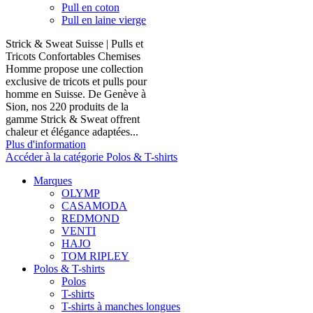
Pull en coton
Pull en laine vierge
Strick & Sweat Suisse | Pulls et
Tricots Confortables Chemises
Homme propose une collection
exclusive de tricots et pulls pour
homme en Suisse. De Genève à
Sion, nos 220 produits de la
gamme Strick & Sweat offrent
chaleur et élégance adaptées...
Plus d'information
Accéder à la catégorie Polos & T-shirts
Marques
OLYMP
CASAMODA
REDMOND
VENTI
HAJO
TOM RIPLEY
Polos & T-shirts
Polos
T-shirts
T-shirts à manches longues