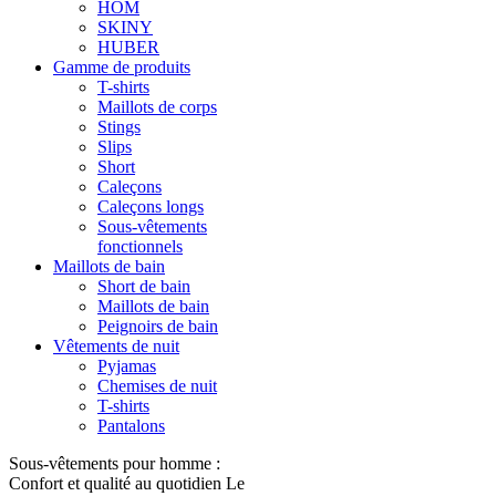
HOM
SKINY
HUBER
Gamme de produits
T-shirts
Maillots de corps
Stings
Slips
Short
Caleçons
Caleçons longs
Sous-vêtements
fonctionnels
Maillots de bain
Short de bain
Maillots de bain
Peignoirs de bain
Vêtements de nuit
Pyjamas
Chemises de nuit
T-shirts
Pantalons
Sous-vêtements pour homme :
Confort et qualité au quotidien Le