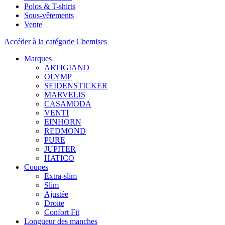
Polos & T-shirts
Sous-vêtements
Vente
Accéder à la catégorie Chemises
Marques
ARTIGIANO
OLYMP
SEIDENSTICKER
MARVELIS
CASAMODA
VENTI
EINHORN
REDMOND
PURE
JUPITER
HATICO
Coupes
Extra-slim
Slim
Ajustée
Droite
Confort Fit
Longueur des manches