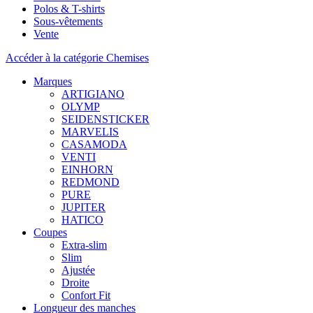
Polos & T-shirts
Sous-vêtements
Vente
Accéder à la catégorie Chemises
Marques
ARTIGIANO
OLYMP
SEIDENSTICKER
MARVELIS
CASAMODA
VENTI
EINHORN
REDMOND
PURE
JUPITER
HATICO
Coupes
Extra-slim
Slim
Ajustée
Droite
Confort Fit
Longueur des manches