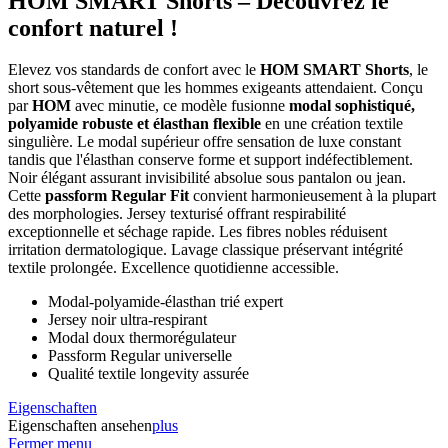
HOM SMART Shorts – Découvrez le
confort naturel !
Elevez vos standards de confort avec le
HOM SMART Shorts
, le
short sous-vêtement que les hommes exigeants attendaient. Conçu
par
HOM
avec minutie, ce modèle fusionne
modal sophistiqué,
polyamide robuste et élasthan flexible
en une création textile
singulière. Le modal supérieur offre sensation de luxe constant
tandis que l'élasthan conserve forme et support indéfectiblement.
Noir élégant assurant invisibilité absolue sous pantalon ou jean.
Cette
passform Regular Fit
convient harmonieusement à la plupart
des morphologies. Jersey texturisé offrant respirabilité
exceptionnelle et séchage rapide. Les fibres nobles réduisent
irritation dermatologique. Lavage classique préservant intégrité
textile prolongée. Excellence quotidienne accessible.
Modal-polyamide-élasthan trié expert
Jersey noir ultra-respirant
Modal doux thermorégulateur
Passform Regular universelle
Qualité textile longevity assurée
Eigenschaften
Eigenschaften ansehen
plus
Fermer menu