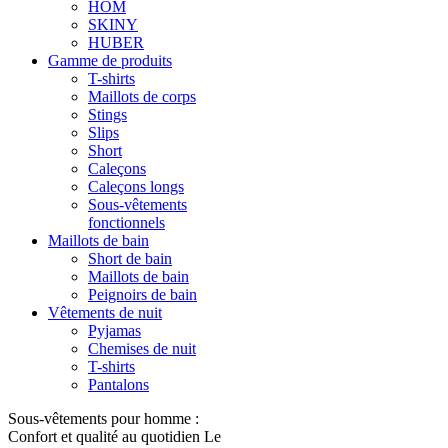
HOM
SKINY
HUBER
Gamme de produits
T-shirts
Maillots de corps
Stings
Slips
Short
Caleçons
Caleçons longs
Sous-vêtements
fonctionnels
Maillots de bain
Short de bain
Maillots de bain
Peignoirs de bain
Vêtements de nuit
Pyjamas
Chemises de nuit
T-shirts
Pantalons
Sous-vêtements pour homme :
Confort et qualité au quotidien Le