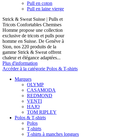
Pull en coton
Pull en laine vierge
Strick & Sweat Suisse | Pulls et
Tricots Confortables Chemises
Homme propose une collection
exclusive de tricots et pulls pour
homme en Suisse. De Genève à
Sion, nos 220 produits de la
gamme Strick & Sweat offrent
chaleur et élégance adaptées...
Plus d'information
Accéder à la catégorie Polos & T-shirts
Marques
OLYMP
CASAMODA
REDMOND
VENTI
HAJO
TOM RIPLEY
Polos & T-shirts
Polos
T-shirts
T-shirts à manches longues