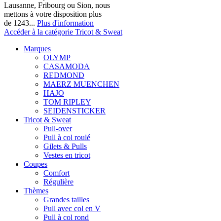
Lausanne, Fribourg ou Sion, nous
mettons à votre disposition plus
de 1243...
Plus d'information
Accéder à la catégorie Tricot & Sweat
Marques
OLYMP
CASAMODA
REDMOND
MAERZ MUENCHEN
HAJO
TOM RIPLEY
SEIDENSTICKER
Tricot & Sweat
Pull-over
Pull à col roulé
Gilets & Pulls
Vestes en tricot
Coupes
Comfort
Régulière
Thèmes
Grandes tailles
Pull avec col en V
Pull à col rond