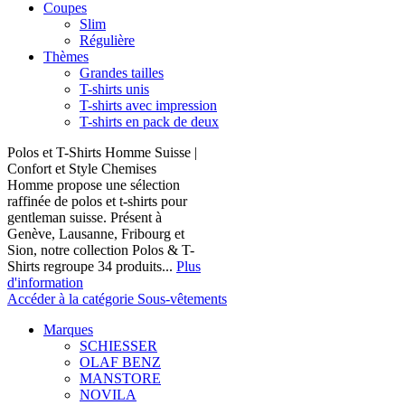
Coupes
Slim
Régulière
Thèmes
Grandes tailles
T-shirts unis
T-shirts avec impression
T-shirts en pack de deux
Polos et T-Shirts Homme Suisse |
Confort et Style Chemises
Homme propose une sélection
raffinée de polos et t-shirts pour
gentleman suisse. Présent à
Genève, Lausanne, Fribourg et
Sion, notre collection Polos & T-
Shirts regroupe 34 produits...
Plus
d'information
Accéder à la catégorie Sous-vêtements
Marques
SCHIESSER
OLAF BENZ
MANSTORE
NOVILA